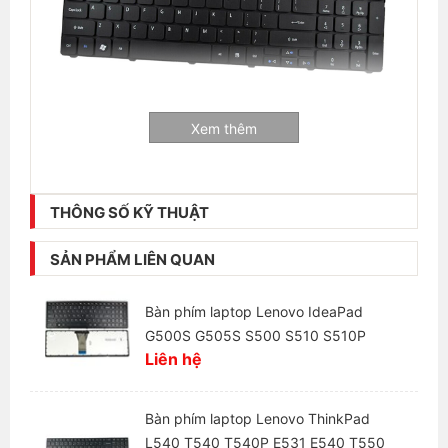
Xem thêm
THÔNG SỐ KỸ THUẬT
Thông tin liên hệ:
Laptop Hải Đăng - Chuyên mua bán và sửa chữa
SẢN PHẨM LIÊN QUAN
laptop
Bàn phím laptop Lenovo IdeaPad
+ Số hotline:
0972346663 - 0989310068
G500S G505S S500 S510 S510P
+ Địa chỉ:
28 Thái Hà, Trung Liệt, Đống Đa, Hà Nội
Liên hệ
+ Website:
https://laptophaidang.com
Bàn phím laptop Lenovo ThinkPad
+ Fanpage:
https://www.facebook.com/Laptophaidang
L540 T540 T540P E531 E540 T550