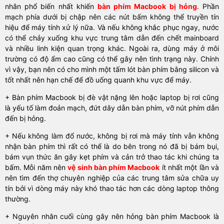
nhân phổ biến nhất khiến
bàn phím Macbook bị hỏng
. Phần
mạch phía dưới bị chập nên các nút bấm không thể truyền tín
hiệu để máy tính xử lý nữa. Và nếu không khắc phục ngay, nước
có thể chảy xuống khu vực trung tâm dẫn đến chết mainboard
và nhiều linh kiện quan trọng khác. Ngoài ra, dùng máy ở môi
trường có độ ẩm cao cũng có thể gây nên tình trạng này. Chính
vì vậy, bạn nên có cho mình một tấm lót bàn phím bằng silicon và
tốt nhất nên hạn chế để đồ uống quanh khu vực để máy.
+ Bàn phím Macbook bị đè vật nặng lên hoặc laptop bị rơi cũng
là yếu tố làm đoản mạch, đứt dây dẫn bàn phím, vỡ nút phím dẫn
đến bị hỏng.
+ Nếu không làm đổ nước, không bị rơi mà máy tính vẫn không
nhận bàn phím thì rất có thể là do bên trong nó đã bị bám bụi,
bám vụn thức ăn gây kẹt phím và cản trở thao tác khi chúng ta
bấm. Mỗi năm nên
vệ sinh bàn phím Macbook
ít nhất một lần và
nên tìm đến thợ chuyên nghiệp của các trung tâm sửa chữa uy
tín bởi vì dòng máy này khó thao tác hơn các dòng laptop thông
thường.
+ Nguyên nhân cuối cùng gây nên hỏng bàn phím Macbook là