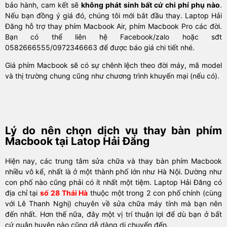
bảo hành, cam kết sẽ
không phát sinh bất cứ chi phí phụ nào
.
Nếu bạn đồng ý giá đó, chúng tôi mới bắt đầu thay. Laptop Hải
Đăng hỗ trợ thay phím Macbook Air, phím Macbook Pro các đời.
Bạn có thể liên hệ Facebook/zalo hoặc sđt
0582666555/0972346663 để được báo giá chi tiết nhé.
Giá phím Macbook sẽ có sự chênh lệch theo đời máy, mã model
và thị trường chung cũng như chương trình khuyến mại (nếu có).
Lý do nên chọn dịch vụ thay bàn phím
Macbook tại Latop Hải Đăng
Hiện nay, các trung tâm sửa chữa và thay bàn phím Macbook
nhiều vô kể, nhất là ở một thành phố lớn như Hà Nội. Dường như
con phố nào cũng phải có ít nhất một tiệm. Laptop Hải Đăng có
địa chỉ tại
số 28 Thái Hà
thuộc một trong 2 con phố chính (cùng
với Lê Thanh Nghị) chuyên về sửa chữa máy tính mà bạn nên
đến nhất. Hơn thế nữa, đây một vị trí thuận lợi để dù bạn ở bất
cứ quận huyện nào cũng dễ dàng di chuyển đến.