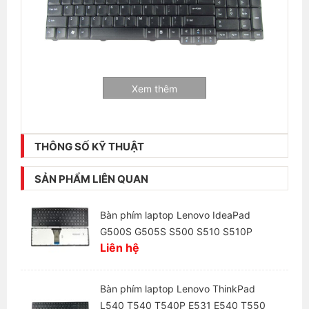
Xem thêm
THÔNG SỐ KỸ THUẬT
Thông tin liên hệ:
Laptop Hải Đăng - Chuyên mua bán và sửa chữa
SẢN PHẨM LIÊN QUAN
laptop
Bàn phím laptop Lenovo IdeaPad
+ Số hotline:
0972346663 - 0989310068
G500S G505S S500 S510 S510P
+ Địa chỉ:
28 Thái Hà, Trung Liệt, Đống Đa, Hà Nội
Liên hệ
+ Website:
https://laptophaidang.com
Bàn phím laptop Lenovo ThinkPad
+ Fanpage:
https://www.facebook.com/Laptophaidang
L540 T540 T540P E531 E540 T550