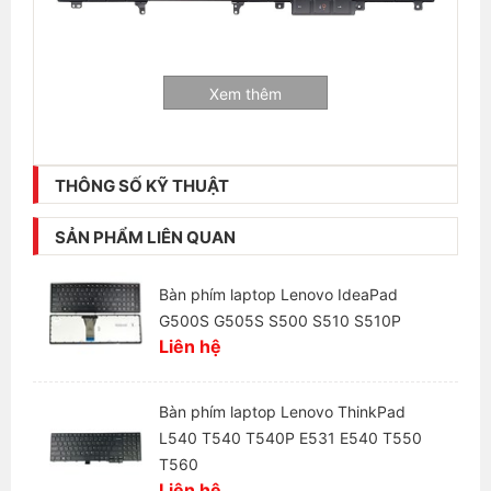
Xem thêm
Thông tin liên hệ:
THÔNG SỐ KỸ THUẬT
Laptop Hải Đăng - Chuyên mua bán và sửa chữa
laptop
SẢN PHẨM LIÊN QUAN
+ Số hotline:
0972346663 - 0989310068
Bàn phím laptop Lenovo IdeaPad
+ Địa chỉ:
28 Thái Hà, Trung Liệt, Đống Đa, Hà Nội
G500S G505S S500 S510 S510P
Liên hệ
+ Website:
https://laptophaidang.com
+ Fanpage:
https://www.facebook.com/Laptophaidang
Bàn phím laptop Lenovo ThinkPad
L540 T540 T540P E531 E540 T550
T560
Liên hệ