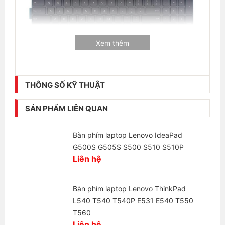
Xem thêm
Thông tin liên hệ:
THÔNG SỐ KỸ THUẬT
Laptop Hải Đăng - Chuyên mua bán và sửa chữa
laptop
SẢN PHẨM LIÊN QUAN
+ Số hotline:
0972346663 - 0989310068
Bàn phím laptop Lenovo IdeaPad
+ Địa chỉ:
28 Thái Hà, Trung Liệt, Đống Đa, Hà Nội
G500S G505S S500 S510 S510P
Liên hệ
+ Website:
https://laptophaidang.com
+ Fanpage:
https://www.facebook.com/Laptophaidang
Bàn phím laptop Lenovo ThinkPad
L540 T540 T540P E531 E540 T550
T560
Liên hệ