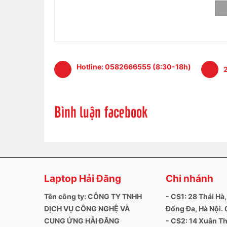
Hotline:
0582666555 (8:30-18h)
2
Bình luận facebook
Thông tin liên hệ:
Laptop Hải Đăng - Chuyên mua bán và sửa chữa 
Laptop Hải Đăng
Chi nhánh
+ Số hotline:
0972346663 - 0989310068
Tên công ty: CÔNG TY TNHH
- CS1: 28 Thái Hà,
+ Địa chỉ:
28 Thái Hà, Trung Liệt, Đống Đa, Hà Nộ
DỊCH VỤ CÔNG NGHỆ VÀ
Đống Đa, Hà Nội
CUNG ỨNG HẢI ĐĂNG
- CS2: 14 Xuân Th
+ Website:
https://laptophaidang.com