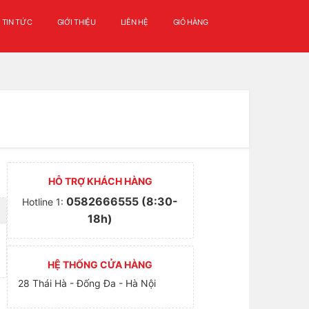
TIN TỨC
GIỚI THIỆU
LIÊN HỆ
GIỎ HÀNG
HỖ TRỢ KHÁCH HÀNG
0582666555 (8:30-
Hotline 1:
18h)
HỆ THỐNG CỬA HÀNG
28 Thái Hà - Đống Đa - Hà Nội