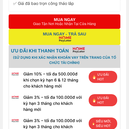
✅ Giá đã bao trọn công tháo lắp
MUA NGAY
Giao Tận Nơi Hoặc Nhận Tại Cửa Hàng
MUA NGAY - TRẢ SAU
ƯU ĐÃI KHI THANH TOÁN
(SỬ DỤNG KHI XÁC NHẬN KHOẢN VAY TRÊN TRANG CỦA TỔ
CHỨC TÀI CHÍNH)
Giảm 10% – tối đa 500.000đ
ƯU ĐÃI
HOT
khi chọn kỳ hạn 6 & 12 tháng
cho khách hàng mới
Giảm 3% – tối đa 100.000đ với
ƯU ĐÃI
HOT
kỳ hạn 3 tháng cho khách
hàng mới
Giảm 3% – tối đa 100.000đ với
SIÊU MỚI,
SIÊU HOT
kỳ hạn 3 tháng cho khách