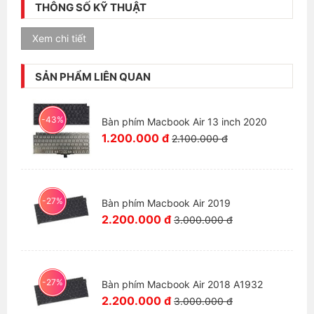
THÔNG SỐ KỸ THUẬT
Cửa hàng chúng tôi cam kết cung cấp các sản
phẩm
Bàn phím
Macbook Air 11 Inch Late 2010 đều
Xem chi tiết
là hàng mới (100% nguyên hộp) có độ bền cao và
thời gian sử dụng lâu dài.
SẢN PHẨM LIÊN QUAN
Bảo hành:
- Thời hạn bảo hành 6 tháng
-43%
Bàn phím Macbook Air 13 inch 2020
1.200.000 đ
- Sửa chữa và thay thế mới nếu phát sinh lỗi và
2.100.000 đ
không đúng mẫu mã
- Trường hợp không nhận bảo hành: phím không còn
nguyên vẹn, bị dính nước, không có hoặc rách tem
-27%
Bàn phím Macbook Air 2019
bảo hành.
2.200.000 đ
3.000.000 đ
-27%
Bàn phím Macbook Air 2018 A1932
2.200.000 đ
3.000.000 đ