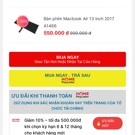
Bàn phím Macbook Air 13 inch 2017
-39%
A1466
550.000 đ
900.000 đ
MUA NGAY
Giao Tận Nơi Hoặc Nhận Tại Cửa Hàng
MUA NGAY - TRẢ SAU
ƯU ĐÃI KHI THANH TOÁN
(SỬ DỤNG KHI XÁC NHẬN KHOẢN VAY TRÊN TRANG CỦA TỔ
CHỨC TÀI CHÍNH)
Giảm 10% – tối đa 500.000đ
ƯU ĐÃI
HOT
khi chọn kỳ hạn 6 & 12 tháng
cho khách hàng mới