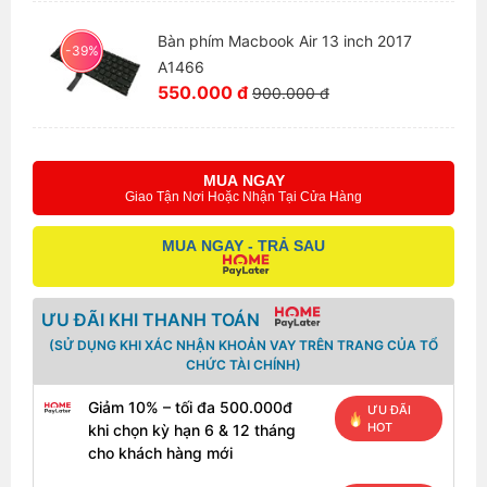
Bàn phím Macbook Air 13 inch 2017
-39%
A1466
550.000 đ
900.000 đ
MUA NGAY
Giao Tận Nơi Hoặc Nhận Tại Cửa Hàng
MUA NGAY - TRẢ SAU
ƯU ĐÃI KHI THANH TOÁN
(SỬ DỤNG KHI XÁC NHẬN KHOẢN VAY TRÊN TRANG CỦA TỔ
CHỨC TÀI CHÍNH)
Giảm 10% – tối đa 500.000đ
ƯU ĐÃI
HOT
khi chọn kỳ hạn 6 & 12 tháng
cho khách hàng mới