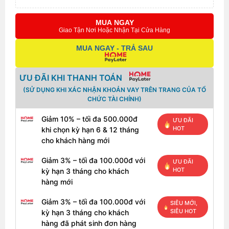
MUA NGAY
Giao Tận Nơi Hoặc Nhận Tại Cửa Hàng
MUA NGAY - TRẢ SAU
ƯU ĐÃI KHI THANH TOÁN
(SỬ DỤNG KHI XÁC NHẬN KHOẢN VAY TRÊN TRANG CỦA TỔ
CHỨC TÀI CHÍNH)
Giảm 10% – tối đa 500.000đ
ƯU ĐÃI
HOT
khi chọn kỳ hạn 6 & 12 tháng
cho khách hàng mới
Giảm 3% – tối đa 100.000đ với
ƯU ĐÃI
HOT
kỳ hạn 3 tháng cho khách
hàng mới
Giảm 3% – tối đa 100.000đ với
SIÊU MỚI,
SIÊU HOT
kỳ hạn 3 tháng cho khách
hàng đã phát sinh đơn hàng