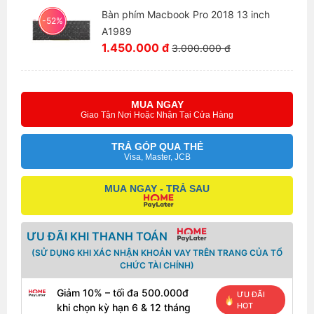
Bàn phím Macbook Pro 2018 13 inch
-52%
A1989
1.450.000 đ
3.000.000 đ
MUA NGAY
Giao Tận Nơi Hoặc Nhận Tại Cửa Hàng
TRẢ GÓP QUA THẺ
Visa, Master, JCB
MUA NGAY - TRẢ SAU
ƯU ĐÃI KHI THANH TOÁN
(SỬ DỤNG KHI XÁC NHẬN KHOẢN VAY TRÊN TRANG CỦA TỔ
CHỨC TÀI CHÍNH)
Giảm 10% – tối đa 500.000đ
ƯU ĐÃI
HOT
khi chọn kỳ hạn 6 & 12 tháng