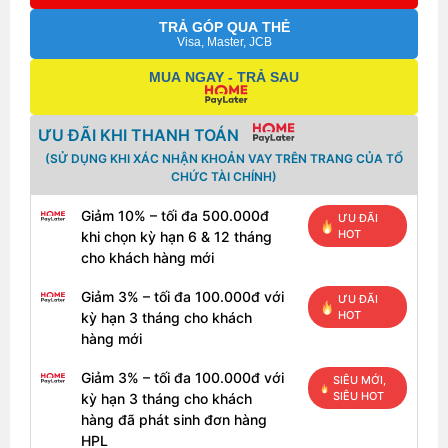
TRẢ GÓP QUA THẺ
Visa, Master, JCB
MUA NGAY - TRẢ SAU
ƯU ĐÃI KHI THANH TOÁN
(SỬ DỤNG KHI XÁC NHẬN KHOẢN VAY TRÊN TRANG CỦA TỔ
CHỨC TÀI CHÍNH)
Giảm 10% – tối đa 500.000đ
ƯU ĐÃI
HOT
khi chọn kỳ hạn 6 & 12 tháng
cho khách hàng mới
Giảm 3% – tối đa 100.000đ với
ƯU ĐÃI
HOT
kỳ hạn 3 tháng cho khách
hàng mới
Giảm 3% – tối đa 100.000đ với
SIÊU MỚI,
SIÊU HOT
kỳ hạn 3 tháng cho khách
hàng đã phát sinh đơn hàng
HPL