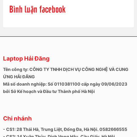
rất nhiều mẫu bàn phím khác nhau cho đủ dòng
Bình luận facebook
Surface nên bạn có thể hoàn toàn yên tâm.
Hoặc có thể liên hệ trực tiếp để kiểm tra từ cửa
hàng trước khi đến, bạn có thể gọi theo hotline để
nhận được tư vấn cũng như báo giá về sản phẩm
mình cần. Hy vọng bạn sẽ hài lòng về dịch vụ của
chúng tôi.
Thông tin liên hệ:
Laptop Hải Đăng
+ Số hotline:
0972346663 - 0989310068
Tên công ty: CÔNG TY TNHH DỊCH VỤ CÔNG NGHỆ VÀ CUNG
ỨNG HẢI ĐĂNG
+ Địa chỉ:
28 Thái Hà, Trung Liệt, Đống Đa, Hà Nội
Mã số doanh nghiệp: Số 0110381100 cấp ngày 09/06/2023
+ Website:
https://laptophaidang.com
bởi Sở Kế hoạch và Đầu tư Thành phố Hà Nội
+
Fanpage:
https://www.facebook.com/Laptophaidang
Chi nhánh
- CS1: 28 Thái Hà, Trung Liệt, Đống Đa, Hà Nội. 0582666555
- CS2: 14 Xuân Thủy, Dịch Vọng Hậu, Cầu Giấy, Hà Nội.