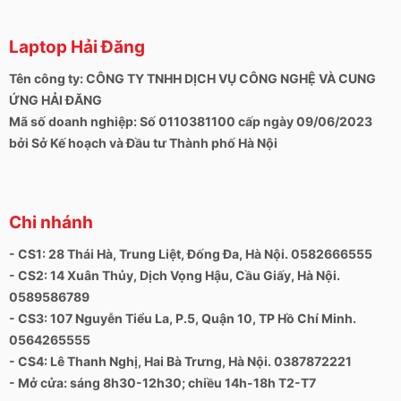
nghiêng hai bên vẫn không có sai lệch và chắc chắn
không có vấn đề gì khi thưởng thức nội dung
Laptop Hải Đăng
Âm thanh của máy to rõ ràng khi thuyết trình trong
Tên công ty: CÔNG TY TNHH DỊCH VỤ CÔNG NGHỆ VÀ CUNG
một căn phòng nhỏ. Không có độ lệch với âm lượng
ỨNG HẢI ĐĂNG
lớn, nhưng bạn không nên mong đợi quá nhiều chất
Mã số doanh nghiệp: Số 0110381100 cấp ngày 09/06/2023
lượng âm thanh. Đánh giá của chúng tôi vệ hệ thống
bởi Sở Kế hoạch và Đầu tư Thành phố Hà Nội
âm thanh của máy chỉ trên mức trung bình.
Với thử nghiệm kết nối Wifi, trình duyệt web liên tục
cộng với điều chỉnh độ sáng màn hình ở khoảng 150
Chi nhánh
cd / m2 thời gian hoạt động của máy là 6h30p thua đôi
chút so với các đối thủ như ThinkPad T530.
- CS1: 28 Thái Hà, Trung Liệt, Đống Đa, Hà Nội. 0582666555
- CS2: 14 Xuân Thủy, Dịch Vọng Hậu, Cầu Giấy, Hà Nội.
0589586789
- CS3: 107 Nguyễn Tiểu La, P.5, Quận 10, TP Hồ Chí Minh.
0564265555
- CS4: Lê Thanh Nghị, Hai Bà Trưng, Hà Nội. 0387872221
- Mở cửa: sáng 8h30-12h30; chiều 14h-18h T2-T7