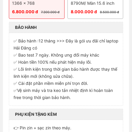
1366 x 768
8790M/ Màn 15.6 inch
6.800.000 đ
8.000.000 đ
7.300.000 đ
8.500.000 đ
BẢO HÀNH
✅ Bảo hành :12 tháng >>> Đây là gói ưu đãi chỉ laptop
Hải Đăng có
✅ Bao test 7 ngày. Không ưng đổi máy khác
✅ Hoàn tiền 100% nếu phát hiện máy lỗi.
✅ Lỗi linh kiện trong thời gian bảo hành được thay thế
linh kiện mới (không sửa chữa).
✅ Cài đặt phần mềm miễn phí trọn đời.
✅Vệ sinh máy và tra keo tản nhiệt định kì hoàn toàn
free trong thời gian bảo hành.
PHỤ KIỆN TẶNG KÈM
👉 Pin zin + sạc zin theo máy.