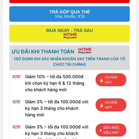
TRẢ GÓP QUA THẺ
Visa, Master, JCB
MUA NGAY - TRẢ SAU
Bàn phím và touchpad Dell Latitude E6540
Vẫn như các dòng máy trước đây, Dell đã trang bị cho
ƯU ĐÃI KHI THANH TOÁN
Latitude E6540 một bàn phím được đánh giá rất cao.
(SỬ DỤNG KHI XÁC NHẬN KHOẢN VAY TRÊN TRANG CỦA TỔ
Phản hồi khi gõ cũng như tốc độ gõ trong bài thử
CHỨC TÀI CHÍNH)
nghiệm của chúng tôi là rất tốt. Bàn phím theo kiểu
truyền thống có thể điều chỉnh chiếu sáng bốn giai
Giảm 10% – tối đa 500.000đ
ƯU ĐÃI
HOT
đoạn.
khi chọn kỳ hạn 6 & 12 tháng
cho khách hàng mới
Kích thước touchpad 80 x 43 mm tuy hơi nhỏ nhưng
nhìn chung khi dùng cũng không đem đến bất tiện gì
Giảm 3% – tối đa 100.000đ với
ƯU ĐÃI
đáng kể. Thao tác đa điểm chính xác cuộn lên xuống
HOT
kỳ hạn 3 tháng cho khách
2 ngón tay, chuyển đổi ứng dụng với 3 ngón tay đều
hàng mới
rất nhạy, các phím chuột trái phải cho phản hồi tốt.
Giảm 3% – tối đa 100.000đ với
SIÊU MỚI,
Nhìn chung trải nghiệm touchpad của máy ở mức tốt.
SIÊU HOT
kỳ hạn 3 tháng cho khách