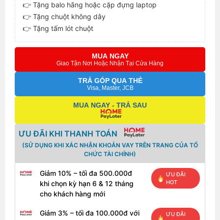
👉 Tặng balo hãng hoặc cặp đựng laptop
👉 Tặng chuột không dây
👉 Tặng tấm lót chuột
MUA NGAY
Giao Tận Nơi Hoặc Nhận Tại Cửa Hàng
TRẢ GÓP QUA THẺ
Visa, Master, JCB
MUA NGAY - TRẢ SAU
ƯU ĐÃI KHI THANH TOÁN
(SỬ DỤNG KHI XÁC NHẬN KHOẢN VAY TRÊN TRANG CỦA TỔ
CHỨC TÀI CHÍNH)
Giảm 10% – tối đa 500.000đ
ƯU ĐÃI
HOT
khi chọn kỳ hạn 6 & 12 tháng
cho khách hàng mới
Giảm 3% – tối đa 100.000đ với
ƯU ĐÃI