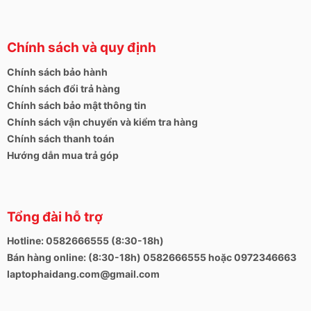
Chính sách và quy định
Chính sách bảo hành
Chính sách đổi trả hàng
Cấu hình và hiệu suất Latitude E6540
Chính sách bảo mật thông tin
Ngoài vi xử lý Intel Core i7-4800MQ là CPU quad-core
Chính sách vận chuyển và kiểm tra hàng
nhanh thứ hai dựa trên kiến trúc mới nhất Haswell
Chính sách thanh toán
mạnh mẽ, máy còn có tùy chọn đi kèm card đồ họa
Hướng dẫn mua trả góp
chuyên dụng AMD Radeon HD 8790M với bộ nhớ 2
Gb giúp việc xử lý các đồ họa nặng nề hay các game
đòi hỏi cấu hình mạnh một cách mượt mà. Tốc độ của
chip là 2,7 GHz nhưng nó có thể được nâng lên thông
Tổng đài hỗ trợ
qua Turbo Boost lên tới 3,7 GHz. Ngoài ra còn có cấu
Hotline: 0582666555 (8:30-18h)
hình i5 4300M cho các bạn văn phòng.
Bán hàng online: (8:30-18h) 0582666555 hoặc 0972346663
Ram theo máy là loại DDR3 8 GB ( có thể nâng cấp
laptophaidang.com@gmail.com
tùy chỉnh lên 16Gb) đi kèm ổ cứng SSD 256GB giúp
máy khởi động và dùng nhanh hơn, lưu trữ tài liệu