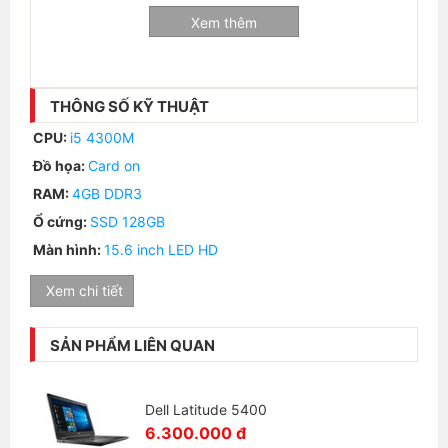
Xem thêm
THÔNG SỐ KỸ THUẬT
CPU:
i5 4300M
Đồ họa:
Card on
RAM:
4GB DDR3
Ổ cứng:
SSD 128GB
Màn hình:
15.6 inch LED HD
Các kết nối của Dell Latitude E6540
Xem chi tiết
Dell Latitude E6540 vẫn được trang bị các cổng tiêu
chuẩn như Cổng HDMI, VGA và Ethernet giúp bạn
SẢN PHẨM LIÊN QUAN
không cần mang theo bộ chuyển đối rắc rối như nhiều
đối thủ cùng phân khúc. Máy còn có giắc cắm âm
Dell Latitude 5400
thanh nổi kết hợp cho tai nghe và micro; đầu đọc thẻ
6.300.000 đ
chỉ có thể xử lý thẻ SD và bốn cổng USB 3.0 chuẩn