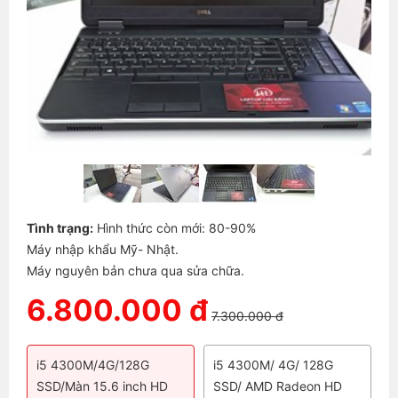
Tình trạng:
Hình thức còn mới: 80-90%
Máy nhập khẩu Mỹ- Nhật.
Máy nguyên bản chưa qua sửa chữa.
6.800.000 đ
7.300.000 đ
i5 4300M/4G/128G
i5 4300M/ 4G/ 128G
SSD/Màn 15.6 inch HD
SSD/ AMD Radeon HD