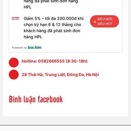
hàng đã phát sinh đơn hàng
HPL
Giảm 5% – tối đa 200.000đ khi
SIÊU MỚI,
SIÊU HOT
chọn kỳ hạn 6 & 12 tháng cho
khách hàng đã phát sinh đơn
hàng HPL
Powered by
Hotline:
0582666555 (8:30-18h)
28 Thái Hà, Trung Liệt, Đống Đa, Hà Nội
Màn hình và âm thanh Latitude E6540
Việc trang bị màn hình 15.6″ inch độ phân giải HD.
Bình luận facebook
Màn cũng được trang bị tấm nền chống chói nên phần
nào giúp bạn khi làm việc ngoài trời râm mát vẫn hiển
thị tốt. Với 271 lux, màn hình của nó rất sáng, vượt xa
mức trung bình của dòng máy tính xách tay là 212 và
cả ThinkPad T530 (166 lux) cũng như Folio 9470m
(165 lux). Máy cũng có góc nhìn khá rộng dù nhìn