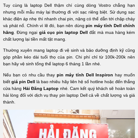
Tuy cùng là laptop Dell thậm chí cùng dòng Vostro chẳng hạn
nhưng mỗi mẫu máy lại thường đi với sạc riêng biệt. Sử dụng sạc
khác điện áp nhẹ thì nhanh chai pin, nặng có thể dẫn tới chập cháy
và phát nổ. Chính vì lẽ đó, bạn nên dùng
pin máy tính Dell chính
hãng
. Đừng ngại
giá cục pin laptop Dell
đắt mà mua hàng kém
chất lượng lại tiền mất tật mang.
Thường xuyên mang laptop đi vệ sinh và bảo dưỡng định kỹ cũng
góp phần kéo dài tuổi thọ của pin. Chi phí chỉ từ 100k-200k nên
bạn hãy vệ sinh tổng thể laptop 6 tháng 1 lần nhé.
Nếu bạn có nhu cầu thay
pin máy tính Dell
I
nspiron
hay muốn
biết
giá pin Dell
là
bao nhiêu hãy liên hệ số hotline hoặc đến thẳng
cửa hàng
Hải Đăng Laptop
nhé. Cam kết quý khách sẽ hoàn toàn
hài lòng đối với dịch vụ thay pin laptop Dell cả về chất lượng và giá
thành.