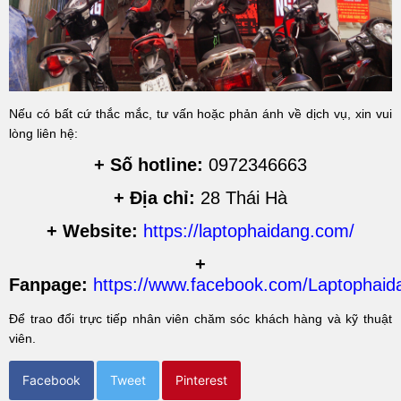
Nếu có bất cứ thắc mắc, tư vấn hoặc phản ánh về dịch vụ, xin vui
lòng liên hệ:
+ Số hotline:
0972346663
+ Địa chỉ:
28 Thái Hà
+ Website:
https://laptophaidang.com/
+
Fanpage:
https://www.facebook.com/Laptophaid
Để trao đổi trực tiếp nhân viên chăm sóc khách hàng và kỹ thuật
viên.
Facebook
Tweet
Pinterest