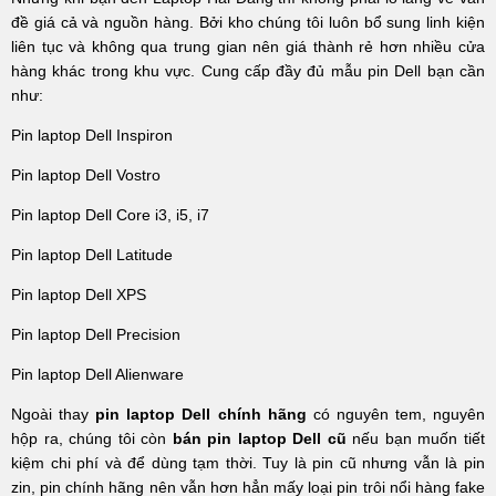
đề giá cả và nguồn hàng. Bởi kho chúng tôi luôn bổ sung linh kiện
liên tục và không qua trung gian nên giá thành rẻ hơn nhiều cửa
hàng khác trong khu vực. Cung cấp đầy đủ mẫu pin Dell bạn cần
như:
P
in laptop Dell
I
nspiron
P
in laptop Dell
V
ostro
P
in laptop Dell
C
ore i3
, i5, i7
Pin laptop Dell Latitude
Pin laptop Dell XPS
Pin laptop Dell Precision
Pin laptop Dell Alienware
Ngoài
thay
pin laptop Dell chính hãng
có nguyên tem, nguyên
hộp ra
, chúng tôi còn
bán pin laptop Dell cũ
nếu bạn muốn tiết
kiệm chi phí và để dùng tạm thời.
Tuy là pin cũ nhưng vẫn là pin
zin, pin chính hãng nên vẫn hơn hẳn mấy loại pin trôi nổi hàng fake