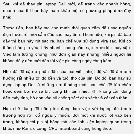
Sau khi đã thay pin laptop Dell mới, để tránh việc nhanh hỏng,
nhanh chai thì bạn hãy tham khảo một số phương pháp dưới đây
nhé:
Trước tiên, bạn hãy tạo cho mình thói quen cắm đầu sạc nguồn
điện trước rồi mới cắm đầu sạc máy tính. Thêm nữa, khi pin đã báo
đầy thì bạn hãy rút sạc ra, hạn chế vừa sử dụng vừa sạc. Khi có
thông báo pin yếu, hãy nhanh chóng cắm sạc trước khi máy sập.
Việc làm tưởng chừng như đơn giản này nhưng nhiều người lại
không để ý nên mới dẫn tới việc pin càng ngày càng kém.
Như đã đề cập ở phần đầu của bài viết, nhiệt độ và độ ẩm ảnh
hưởng rất nhiều tới độ bền và tuổi thọ của pin. Do đó, bạn hãy sử
dụng laptop Dell ở những nơi thoáng mát, hạn chế để lên chăn
hoặc đệm bởi nó sẽ bít luồng khí tản nhiệt. Khi không cần dùng
đến máy tính, bỏ gọn vào túi chống sốc/ cặp xách và cất cẩn thận.
Hạn chế dùng đồ uống khi đang làm việc với laptop để tránh
trường hợp rơi, đổ ngoài ý muốn. Bởi một khi nước lọt vào bên
trong, không chỉ pin bị hỏng mà các linh kiện laptop quan trọng
khác như Ram, ổ cứng, CPU, mainboard cũng hỏng theo.