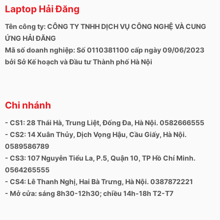
Laptop Hải Đăng
Tên công ty: CÔNG TY TNHH DỊCH VỤ CÔNG NGHỆ VÀ CUNG
ỨNG HẢI ĐĂNG
Mã số doanh nghiệp: Số 0110381100 cấp ngày 09/06/2023
bởi Sở Kế hoạch và Đầu tư Thành phố Hà Nội
Chi nhánh
- CS1: 28 Thái Hà, Trung Liệt, Đống Đa, Hà Nội. 0582666555
- CS2: 14 Xuân Thủy, Dịch Vọng Hậu, Cầu Giấy, Hà Nội.
0589586789
- CS3: 107 Nguyễn Tiểu La, P.5, Quận 10, TP Hồ Chí Minh.
0564265555
- CS4: Lê Thanh Nghị, Hai Bà Trưng, Hà Nội. 0387872221
- Mở cửa: sáng 8h30-12h30; chiều 14h-18h T2-T7