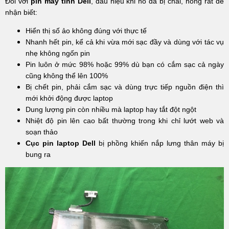
Đối với
pin máy tính Dell
, dấu hiệu khi nó đã bị chai, hỏng rất dễ
nhận biết:
Hiển thị số ảo không đúng với thực tế
Nhanh hết pin, kể cả khi vừa mới sạc đầy và dùng với tác vụ
nhẹ không ngốn pin
Pin luôn ở mức 98% hoặc 99% dù bạn có cắm sạc cả ngày
cũng không thể lên 100%
Bị chết pin, phải cắm sạc và dùng trực tiếp nguồn điện thì
mới khởi động được laptop
Dung lượng pin còn nhiều mà laptop hay tắt đột ngột
Nhiệt độ pin lên cao bất thường trong khi chỉ lướt web và
soạn thảo
Cục pin laptop
Dell
bị phồng khiến nắp lưng thân máy bị
bung ra