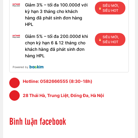
chiếu sáng có thể được điều chỉnh theo ba giai đoạn
Giảm 3% – tối đa 100.000đ với
SIÊU MỚI,
giúp bạn làm việc tốt hơn trong môi trường thiếu sáng.
SIÊU HOT
kỳ hạn 3 tháng cho khách
Hai nút bổ sung cho các mô-đun giao tiếp và loa ở
hàng đã phát sinh đơn hàng
phía trên bên phải rất tiện dụng.
HPL
Touchpad được trang bị các nút chuột chuyên dụng
Giảm 5% – tối đa 200.000đ khi
SIÊU MỚI,
cho phản hồi tốt tuy nhiên âm thanh khi sử dụng là hơi
SIÊU HOT
chọn kỳ hạn 6 & 12 tháng cho
lớn. Bản thân bề mặt touchpad không lớn lắm ở mức
khách hàng đã phát sinh đơn
10 x 5,5 cm, nhưng khả năng xử lý rất tốt nhờ bề mặt
hàng HPL
nhẵn. Nhìn chung touchpad của G4 khá dễ dàng sử
dụng, phản hồi cử chỉ đa nhiệm, cuộn trang nhanh
Powered by
chóng, chính xác.
Hotline:
0582666555 (8:30-18h)
28 Thái Hà, Trung Liệt, Đống Đa, Hà Nội
Bình luận facebook