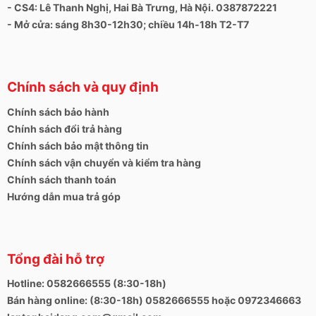
có được hình ảnh tốt hơn.
- CS4: Lê Thanh Nghị, Hai Bà Trưng, Hà Nội. 0387872221
- Mở cửa: sáng 8h30-12h30; chiều 14h-18h T2-T7
Hai loa âm thanh nổi tạo ra kết quả tốt trong phân tích
âm thanh với âm trung cân bằng và âm cao. Bass bị
hạn chế, vì vậy âm thanh khá nhỏ. Chất lượng âm
thanh là vừa đủ tuy nhiên nếu muốn cải thiện âm
Chính sách và quy định
thanh tốt hơn bạn nên sử dụng với tai nghe hoặc loa
ngoài.
Chính sách bảo hành
Chính sách đổi trả hàng
Chính sách bảo mật thông tin
Chính sách vận chuyển và kiểm tra hàng
Chính sách thanh toán
Hướng dẫn mua trả góp
Tổng đài hỗ trợ
Hotline: 0582666555 (8:30-18h)
Bán hàng online: (8:30-18h) 0582666555 hoặc 0972346663