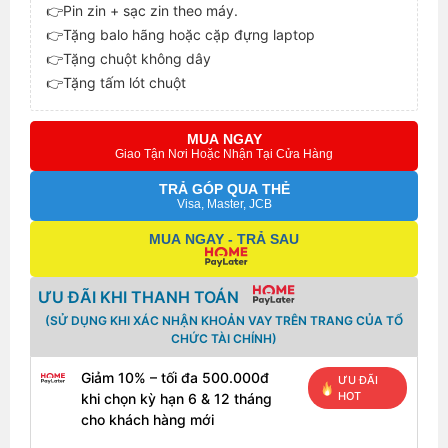
👉Pin zin + sạc zin theo máy.
👉Tặng balo hãng hoặc cặp đựng laptop
👉Tặng chuột không dây
👉Tặng tấm lót chuột
MUA NGAY
Giao Tận Nơi Hoặc Nhận Tại Cửa Hàng
TRẢ GÓP QUA THẺ
Visa, Master, JCB
MUA NGAY - TRẢ SAU
ƯU ĐÃI KHI THANH TOÁN
(SỬ DỤNG KHI XÁC NHẬN KHOẢN VAY TRÊN TRANG CỦA TỔ
CHỨC TÀI CHÍNH)
Giảm 10% – tối đa 500.000đ
ƯU ĐÃI
HOT
khi chọn kỳ hạn 6 & 12 tháng
cho khách hàng mới