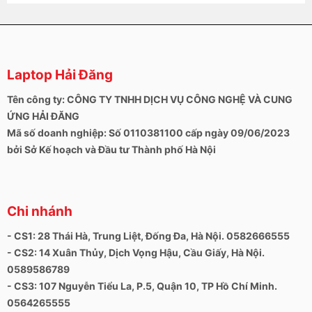
Màn hình và âm thanh của EliteBook 840 G4
Laptop Hải Đăng
HP cung cấp nhiều màn hình cho EliteBook 840 G4
Tên công ty: CÔNG TY TNHH DỊCH VỤ CÔNG NGHỆ VÀ CUNG
với hai mẫu IPS mờ (1920x1080 hoặc 2560x1440
ỨNG HẢI ĐĂNG
pixel. Màn hình được xử lý bằng bảng điều khiển
Mã số doanh nghiệp: Số 0110381100 cấp ngày 09/06/2023
FHD-TN với công nghệ TN được biểu thị bằng SVA
bởi Sở Kế hoạch và Đầu tư Thành phố Hà Nội
(Góc nhìn chuẩn). ĐỘ sáng trung bình gần 320 nits,
giá trị màu đen rất cao ở mức 0,86, vì vậy các bề mặt
tối luôn trông có màu xám và độ tương phản cũng bị
ảnh hưởng
Chi nhánh
Máy cũng có khả anwng sử dụng tốt ngoài trời nhờ sử
- CS1: 28 Thái Hà, Trung Liệt, Đống Đa, Hà Nội. 0582666555
dụng màn IPS cũng như độ sáng không giảm khi sử
- CS2: 14 Xuân Thủy, Dịch Vọng Hậu, Cầu Giấy, Hà Nội.
dụng Pin, tuy nhiên chúng tôi vẫn khuyên bạn tránh
0589586789
dùng trực tiếp dưới ánh sáng mặt trời mà chỉ nên
- CS3: 107 Nguyễn Tiểu La, P.5, Quận 10, TP Hồ Chí Minh.
dùng trong nơi có bóng râm mát. Các góc nhìn của
máy cũng chưa thật sự tốt và bạn cần điều chỉnh để
0564265555