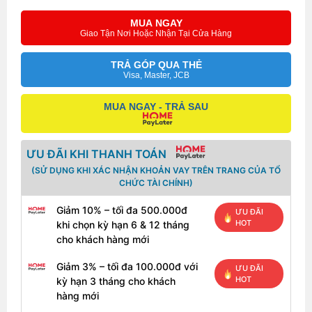
MUA NGAY
Giao Tận Nơi Hoặc Nhận Tại Cửa Hàng
TRẢ GÓP QUA THẺ
Visa, Master, JCB
MUA NGAY - TRẢ SAU
ƯU ĐÃI KHI THANH TOÁN
(SỬ DỤNG KHI XÁC NHẬN KHOẢN VAY TRÊN TRANG CỦA TỔ
CHỨC TÀI CHÍNH)
Bàn phím và touchpad EliteBook 840 G4
Giảm 10% – tối đa 500.000đ
ƯU ĐÃI
Tương tự như kết nối thì bàn phím trên G4 không thay
HOT
khi chọn kỳ hạn 6 & 12 tháng
đổi so với G3 trước đây. Chiclet màu đen (chống tràn
cho khách hàng mới
nước) vẫn cung cấp phản hồi chắc chắn với hành
Giảm 3% – tối đa 100.000đ với
trình chính đủ. Các phím riêng biệt hoàn toàn bằng
ƯU ĐÃI
HOT
kỳ hạn 3 tháng cho khách
phẳng. Bạn phải làm quen với cột bổ sung ở phía bên
hàng mới
phải cũng như các phím điều hướng dọc nhỏ. Việc