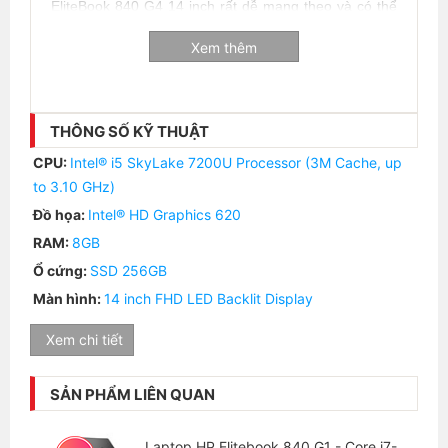
EliteBook 840 G4 14 inch rất dễ mang theo và có thể
dễ dàng cất trong túi hoặc ba lô.
Xem thêm
THÔNG SỐ KỸ THUẬT
CPU:
Intel® i5 SkyLake 7200U Processor (3M Cache, up
to 3.10 GHz)
Đồ họa:
Intel® HD Graphics 620
RAM:
8GB
Ổ cứng:
SSD 256GB
Màn hình:
14 inch FHD LED Backlit Display
Kết nối của EliteBook 840 G4
Xem chi tiết
Các cổng kết nối không thay đổi so với các thế hệ
trước. EliteBook 840 G3 đã được trang bị giắc cắm
SẢN PHẨM LIÊN QUAN
USB-C hiện đại, nhưng nó vẫn chỉ là cổng USB 3.1
"thông thường" mà không hỗ trợ Thunderbolt,
Laptop HP Elitebook 840 G1 - Core i7-