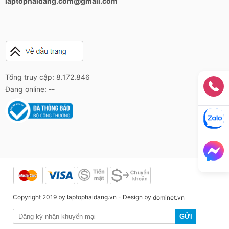
laptophaidang.com@gmail.com
Thời gian sử dụng Pin
HP trang bị cho G4 pin dung lượng 51 Wh. Qua kiểm
tra thực tế của chúng tôi với kết nối wifi, màn hình cân
bằng và làm việc bình thường thời gian sử dụng máy
được khoảng 10 giờ. Nhu vạy bán có thể thoải mái sử
dụng máy trọn một ngày mà không lo máy hết pin hay
Tổng truy cập: 8.172.846
cần sử dụng đến sạc
Đang online: --
Đánh giá chung
Có ther nói, mặc dù EliteBook 840 G4 không có quá
nhiều nâng cấp so với thế hệ trước nhưng đây vẫn là
sản phẩm đáng mua nhất hiện nay. Với EliteBook 840
G4 bạn có thể giải quyết dễ dàng công việc văn phòng
hay phục vụ học tập nhanh chóng.
Laptop Hải Đăng
hiện đang bán EliteBook 840 G4
với mức giá vô cùng ưu đãi đi kèm với nhiều quà tặng
Copyright 2019 by laptophaidang.vn - Design by
và chế độ bảo hành lên tới 12 tháng ( duy nhất tại Hà
dominet.vn
Nội). Nếu bạn đang có nhu cầu sở hữu EliteBook 840
GỬI
G4 thì đừng bỏ qua cơ hội tốt này.