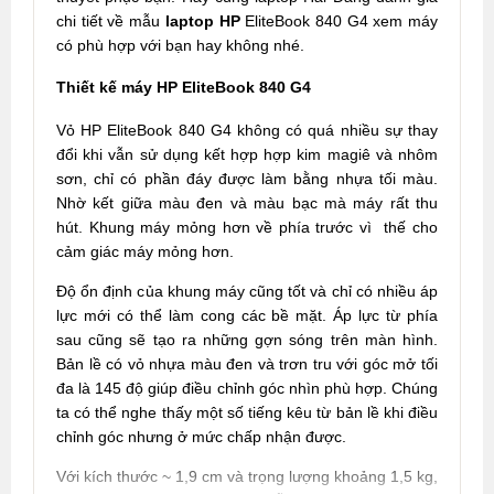
chi tiết về mẫu
laptop HP
EliteBook 840 G4 xem máy
có phù hợp với bạn hay không nhé.
Thiết kế máy HP EliteBook 840 G4
Vỏ HP EliteBook 840 G4 không có quá nhiều sự thay
đổi khi vẫn sử dụng kết hợp hợp kim magiê và nhôm
sơn, chỉ có phần đáy được làm bằng nhựa tối màu.
Nhờ kết giữa màu đen và màu bạc mà máy rất thu
hút. Khung máy mỏng hơn về phía trước vì thế cho
cảm giác máy mỏng hơn.
Độ ổn định của khung máy cũng tốt và chỉ có nhiều áp
lực mới có thể làm cong các bề mặt. Áp lực từ phía
sau cũng sẽ tạo ra những gợn sóng trên màn hình.
Bản lề có vỏ nhựa màu đen và trơn tru với góc mở tối
đa là 145 độ giúp điều chỉnh góc nhìn phù hợp. Chúng
ta có thể nghe thấy một số tiếng kêu từ bản lề khi điều
chỉnh góc nhưng ở mức chấp nhận được.
Với kích thước ~ 1,9 cm và trọng lượng khoảng 1,5 kg,