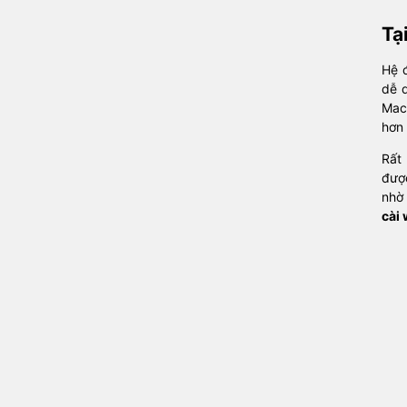
Tạ
Hệ 
dễ d
Mac
hơn 
Rất
đượ
nhờ
cài