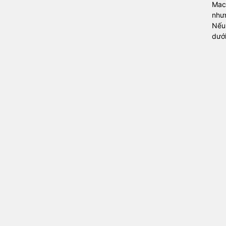
Mac
như
Nếu
dướ