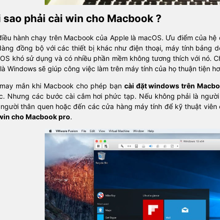
i sao phải cài win cho Macbook ?
điều hành chạy trên Macbook của Apple là macOS. Ưu điểm của hệ đi
àng đồng bộ với các thiết bị khác như điện thoại, máy tính bảng do
OS khó sử dụng và có nhiều phần mềm không tương thích với nó. Chí
là Windows sẽ giúp công việc làm trên máy tính của họ thuận tiện hơ
 may mắn khi Macbook cho phép bạn
cài đặt windows trên Macb
c. Nhưng các bước cài cắm hơi phức tạp. Nếu không phải là người 
 người thân quen hoặc đến các cửa hàng máy tính để kỹ thuật viê
 win cho Macbook pro
.