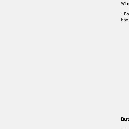
Win
- B
bán 
Bướ