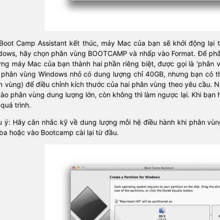
Boot Camp Assistant kết thúc, máy Mac của bạn sẽ khởi động lại tr
dows, hãy chọn phân vùng BOOTCAMP và nhấp vào Format. Để phân
ứng máy Mac của bạn thành hai phần riêng biệt, được gọi là 'phân 
 phân vùng Windows nhỏ có dung lượng chỉ 40GB, nhưng bạn có th
 vùng) để điều chỉnh kích thước của hai phân vùng theo yêu cầu. N
ào phân vùng dung lượng lớn, còn không thì làm ngược lại. Khi bạn h
quá trình.
u ý: Hãy cân nhắc kỹ về dung lượng mỗi hệ điều hành khi phân vùn
ba hoặc vào Bootcamp cài lại từ đầu.