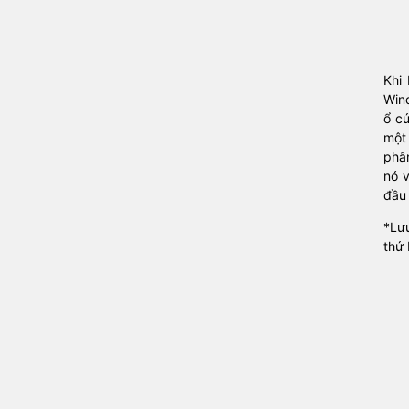
Khi 
Win
ổ c
một
phân
nó v
đầu 
*Lư
thứ 