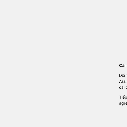
Cài
Đối 
Assi
cài
Tiế
agre