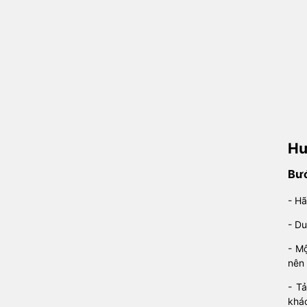
Hư
Bướ
- Hã
- Du
- Mộ
nên 
- T
khá