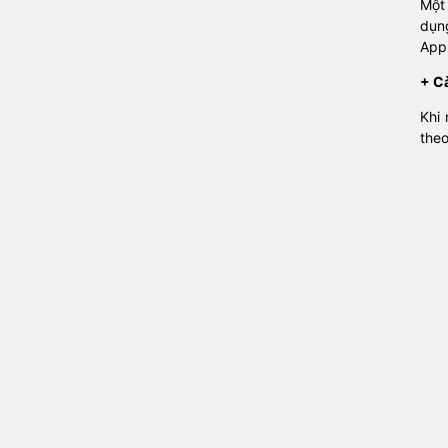
Một
dụn
Appl
+ C
Khi
theo