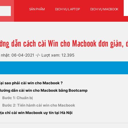
SẢN PHẨM
DỊCH VỤ LAPTOP
DỊCH VỤ MACBOOK
ớng dẫn cách cài Win cho Macbook đơn giản, 
 nhật: 06-04-2021
-/-
Lượt xem: 12.395
Tại sao phải cài win cho Macbook ?
Hướng dẫn cài win cho Macbook bằng Bootcamp
Bước 1: Chuẩn bị
Bước 2: Tiến hành cài win cho Macbook
ịa chỉ cài win Macbook uy tín tại Hà Nội