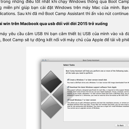
 trong những điều tốt nhất khi chạy Windows thông qua Boot Cam
g miễn phí giúp bạn cài đặt Windows trên máy Mac của mình. Bạn c
ications. Sau khi đã mở Boot Camp Assistant thì ấn vào nút continue
ài win trên Macbook qua usb đối với đời 2015 trở xuống
 máy yêu cầu cắm USB thì bạn cắm thiết bị USB của mình vào và đán
, Boot Camp sẽ tự động kết nối với máy chủ của Apple để tải về ph