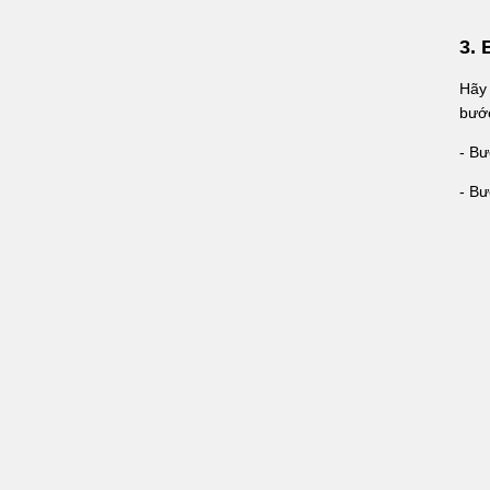
3. 
Hãy 
bước
- Bư
- Bư