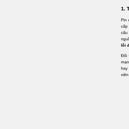
1.
Pin 
cấp 
cấu 
nguồ
lỗi
Đối 
mạng
hay 
viên