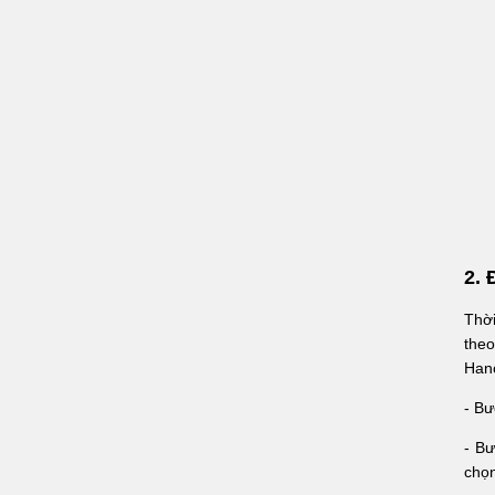
2. 
Thời
theo
Hano
- Bư
- B
chọn