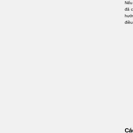
Nếu 
đã 
hưở
điều
Cá