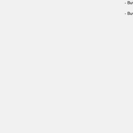
- Bư
- Bư