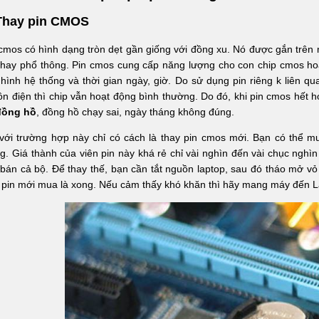
 Thay pin CMOS
cmos có hình dạng tròn dẹt gần giống với đồng xu. Nó được gắn trên 
hay phổ thông. Pin cmos cung cấp năng lượng cho con chip cmos hoạ
hình hệ thống và thời gian ngày, giờ. Do sử dụng pin riêng k liên qu
n điện thì chip vẫn hoạt động bình thường. Do đó, khi pin cmos hế
 đồng hồ
, đồng hồ chạy sai, ngày tháng không đúng.
với trường hợp này chỉ có cách là thay pin cmos mới. Bạn có thể m
. Giá thành của viên pin này khá rẻ chỉ vài nghìn đến vài chục nghìn
bán cả bộ. Để thay thế, bạn cần tắt nguồn laptop, sau đó tháo mở vỏ
 pin mới mua là xong. Nếu cảm thấy khó khăn thì hãy mang máy đến La