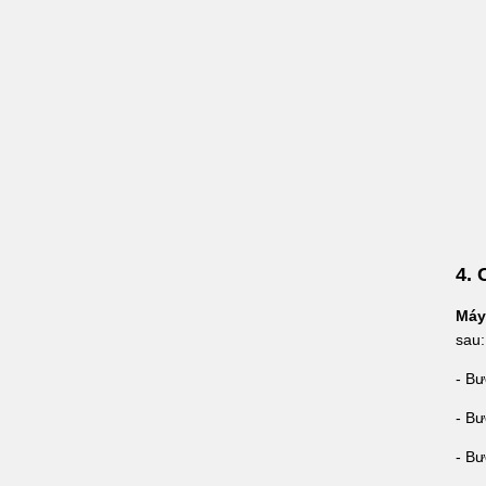
4. 
Máy
sau:
- Bư
- B
- Bư