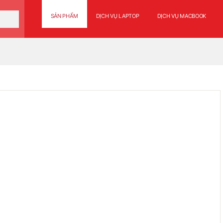
SẢN PHẨM
DỊCH VỤ LAPTOP
DỊCH VỤ MACBOOK