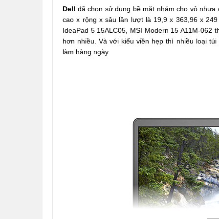
Dell
đã chọn sử dụng bề mặt nhám cho vỏ nhựa đe
cao x rộng x sâu lần lượt là 19,9 x 363,96 x 2
IdeaPad 5 15ALC05, MSI Modern 15 A11M-062 thì D
hơn nhiều. Và với kiểu viền hẹp thì nhiều loại t
làm hàng ngày.