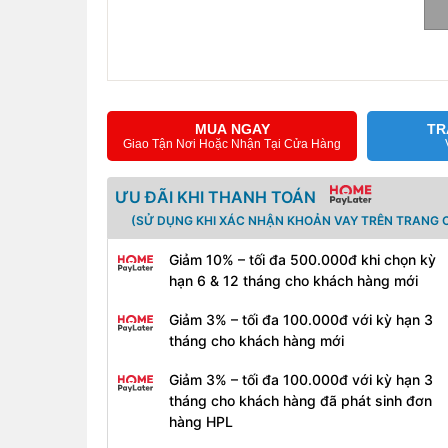
MUA NGAY
TR
Giao Tận Nơi Hoặc Nhận Tại Cửa Hàng
ƯU ĐÃI KHI THANH TOÁN
(SỬ DỤNG KHI XÁC NHẬN KHOẢN VAY TRÊN TRANG C
Giảm 10% – tối đa 500.000đ khi chọn kỳ
hạn 6 & 12 tháng cho khách hàng mới
Bàn phím Inspiron 3501
Giảm 3% – tối đa 100.000đ với kỳ hạn 3
tháng cho khách hàng mới
Các phím phẳng, được làm nhám với thiết kế dạng
bấm. Nhìn chung, Dell mang đến một bàn phím ph
Giảm 3% – tối đa 100.000đ với kỳ hạn 3
đèn nền. Dẫu vậy cũng không có phiền phức gì khi
tháng cho khách hàng đã phát sinh đơn
bàn phím số phụ cực thuận tiện cho những ai làm 
hàng HPL