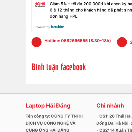
Bề mặt nhẵn của mặt di chuột (khoảng 10,5 x 8 c
Giảm 5% – tối đa 200.000đ khi chọn kỳ h
nó. Nó cũng phản hồi tốt ở các góc. Chuột trái ph
6 & 12 tháng cho khách hàng đã phát sinh
đơn hàng HPL
Cổng kết nối trên Laptop Dell Inspir
Powered by
Inspiron
3501 có ba cổng USB-A (2x USB 3.2 Gen
có thể được kết nối qua HDMI. Đầu đọc thẻ nhớ S
Hotline:
0582666555 (8:30-18h)
2
kiện tối ưu cho phép tốc độ truyền tải tối đa là 4
đang ở nơi công cộng.
Cạnh phải: Đầu đọc thẻ nhớ (SD), USB 2.0 (Loại A
Bình luận facebook
Cạnh trái: Nguồn điện, HDMI, Gigabit Ethernet, 2
Laptop Hải Đăng
Chi nhánh
Tên công ty: CÔNG TY TNHH
- CS1: 28 Thái Hà,
DỊCH VỤ CÔNG NGHỆ VÀ
Đống Đa, Hà Nội
CUNG ỨNG HẢI ĐĂNG
- CS2: 14 Xuân Th