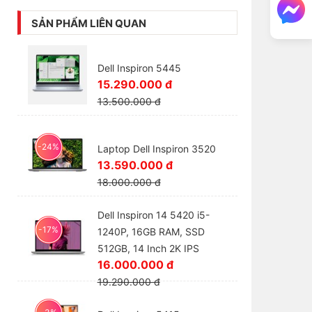
SẢN PHẨM LIÊN QUAN
Dell Inspiron 5445
15.290.000 đ
13.500.000 đ
-24%
Laptop Dell Inspiron 3520
13.590.000 đ
18.000.000 đ
Dell Inspiron 14 5420 i5-
-17%
1240P, 16GB RAM, SSD
512GB, 14 Inch 2K IPS
16.000.000 đ
19.290.000 đ