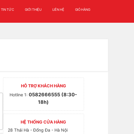
TIN TỨC
GIỚI THIỆU
LIÊN HỆ
GIỎ HÀNG
HỖ TRỢ KHÁCH HÀNG
0582666555 (8:30-
Hotline 1:
18h)
HỆ THỐNG CỬA HÀNG
28 Thái Hà - Đống Đa - Hà Nội