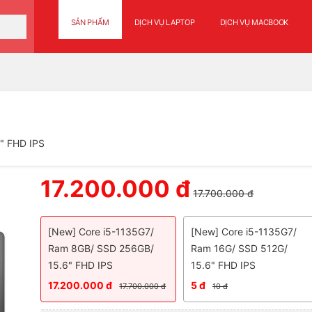
SẢN PHẨM
DỊCH VỤ LAPTOP
DỊCH VỤ MACBOOK
" FHD IPS
17.200.000 đ
17.700.000 đ
[New] Core i5-1135G7/
[New] Core i5-1135G7/
Ram 8GB/ SSD 256GB/
Ram 16G/ SSD 512G/
15.6" FHD IPS
15.6" FHD IPS
17.200.000 đ
5 đ
17.700.000 đ
10 đ