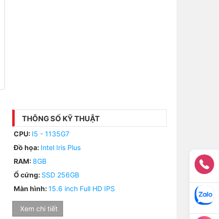
THÔNG SỐ KỸ THUẬT
CPU:
I5 - 1135G7
Đồ họa:
Intel Iris Plus
RAM:
8GB
Ổ cứng:
SSD 256GB
Màn hình:
15.6 inch Full HD IPS
Xem chi tiết