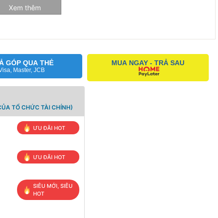
Xem thêm
Ả GÓP QUA THẺ
MUA NGAY - TRẢ SAU
Visa, Master, JCB
ỦA TỔ CHỨC TÀI CHÍNH)
ƯU ĐÃI HOT
ƯU ĐÃI HOT
 chiclet có hành trình ngắn và điểm nhấn rõ ràng. Độ nẩy khá, dễ
ù hợp cho việc sử dụng hàng ngày. Tuy nhiên, máy không hỗ trợ
SIÊU MỚI, SIÊU
 đa số chúng ta đều làm việc dưới ánh đèn điện. Inspiron 3501 có
HOT
công việc liên quan đến những con số.