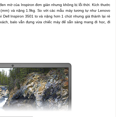
n mờ của Inspiron đơn giản nhưng không bị lỗi thời. Kích thước
49 (mm) và nặng 1.9kg. So với các mẫu máy tương tự như Lenovo
ell Inspiron 3501 to và nặng hơn 1 chút nhưng giá thành lại rẻ
úi xách, balo vẫn đựng vừa chiếc máy để sẵn sàng mang đi học, đi