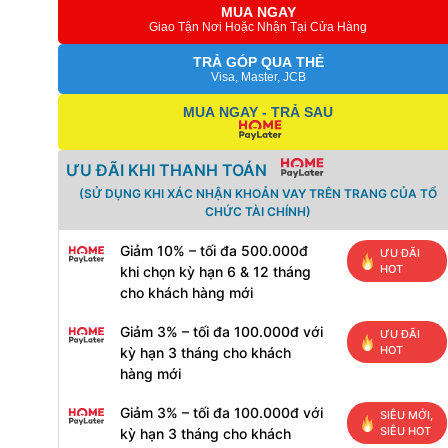
MUA NGAY
Giao Tận Nơi Hoặc Nhận Tại Cửa Hàng
TRẢ GÓP QUA THẺ
Visa, Master, JCB
MUA NGAY - TRẢ SAU
ƯU ĐÃI KHI THANH TOÁN
(SỬ DỤNG KHI XÁC NHẬN KHOẢN VAY TRÊN TRANG CỦA TỔ
CHỨC TÀI CHÍNH)
Giảm 10% – tối đa 500.000đ
ƯU ĐÃI
HOT
khi chọn kỳ hạn 6 & 12 tháng
cho khách hàng mới
Giảm 3% – tối đa 100.000đ với
ƯU ĐÃI
HOT
kỳ hạn 3 tháng cho khách
hàng mới
Giảm 3% – tối đa 100.000đ với
SIÊU MỚI,
SIÊU HOT
kỳ hạn 3 tháng cho khách