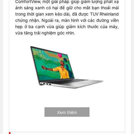
ComfortView, một giải pháp giúp giảm lượng phát xạ
ánh sáng xanh có hại để giữ cho mắt bạn thoải mái
trong thời gian xem kéo dài, đã được TUV Rheinland
chứng nhận. Ngoài ra, màn hình với các đường viền
hẹp ở ba cạnh vừa giúp giảm kích thước của máy,
vừa tăng trải nghiệm góc nhìn.
Ngôn ngữ thiết kế hiện đại, tinh tế
Xem thêm
Nổi bật với màu bạc bạch kim và phiên bản màu
đen. Tự tin kết nối với webcam HD tích hợp giúp bạn
tỏa sáng. Mẫu laptop của bạn được thiết kế để bền