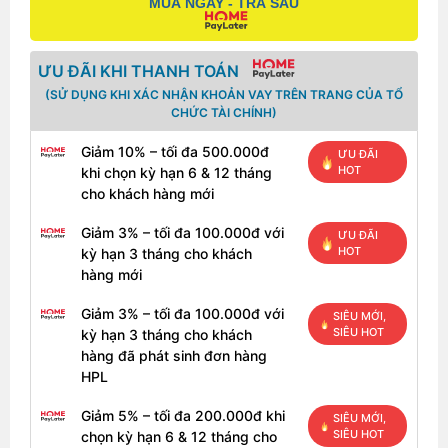
MUA NGAY - TRẢ SAU
ƯU ĐÃI KHI THANH TOÁN
(SỬ DỤNG KHI XÁC NHẬN KHOẢN VAY TRÊN TRANG CỦA TỔ
CHỨC TÀI CHÍNH)
Giảm 10% – tối đa 500.000đ
ƯU ĐÃI
HOT
khi chọn kỳ hạn 6 & 12 tháng
cho khách hàng mới
Giảm 3% – tối đa 100.000đ với
ƯU ĐÃI
HOT
kỳ hạn 3 tháng cho khách
hàng mới
Dễ dàng sử dụng
Giảm 3% – tối đa 100.000đ với
SIÊU MỚI,
SIÊU HOT
kỳ hạn 3 tháng cho khách
Với WIFI 6 tùy chọn, tốc độ, phạm vi và độ tin cậy
hàng đã phát sinh đơn hàng
truyền WIFI của Inspiron hoạt động tốt hơn bao giờ
HPL
hết ở những khu vực có lưu lượng truy cập cao. Khả
Giảm 5% – tối đa 200.000đ khi
năng ExpressCharge™ tối ưu hóa năng lượng của pin
SIÊU MỚI,
SIÊU HOT
chọn kỳ hạn 6 & 12 tháng cho
trong khi dùng và sạc nhanh hơn tới 80% trong 60