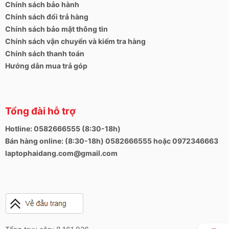
Chính sách bảo hành
Chính sách đổi trả hàng
Chính sách bảo mật thông tin
Mọi thắc mắc, phản ánh cũng như ý kiến đóng góp
Chính sách vận chuyển và kiểm tra hàng
về dịch vụ của Hải Đăng xin gửi về:
Chính sách thanh toán
+ Số hotline:
0582666555
Hướng dẫn mua trả góp
+ Địa chỉ:
24, 28 Thái Hà, Trung Liệt, Đống Đa, Hà
Nội
+ Website:
https://laptophaidang.com
Tổng đài hỗ trợ
Hotline: 0582666555 (8:30-18h)
Bán hàng online: (8:30-18h) 0582666555 hoặc 0972346663
laptophaidang.com@gmail.com