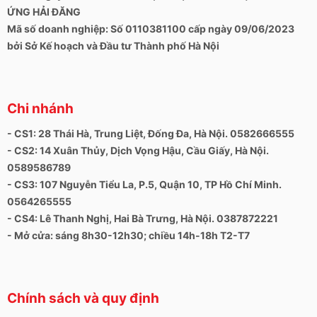
1. Đầu đọc thẻ SD
ỨNG HẢI ĐĂNG
2. USB 2.0
Mã số doanh nghiệp: Số 0110381100 cấp ngày 09/06/2023
bởi Sở Kế hoạch và Đầu tư Thành phố Hà Nội
3. Giắc cắm tai nghe
4. Giắc cắm nguồn
5. HDMI 1.4
Chi nhánh
6. USB 3.2 Gen 1 Type-A
- CS1: 28 Thái Hà, Trung Liệt, Đống Đa, Hà Nội. 0582666555
7. USB 3.2 Gen 1 Type-A
- CS2: 14 Xuân Thủy, Dịch Vọng Hậu, Cầu Giấy, Hà Nội.
0589586789
Kích thước & Trọng lượng: Dài 358.5 mm - Rộng
- CS3: 107 Nguyễn Tiểu La, P.5, Quận 10, TP Hồ Chí Minh.
235.56 mm - Dày 18.9 mm - Nặng 1.9 kg
0564265555
- CS4: Lê Thanh Nghị, Hai Bà Trưng, Hà Nội. 0387872221
- Mở cửa: sáng 8h30-12h30; chiều 14h-18h T2-T7
Chính sách và quy định