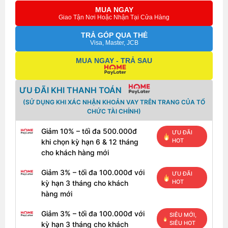
MUA NGAY
Giao Tận Nơi Hoặc Nhận Tại Cửa Hàng
TRẢ GÓP QUA THẺ
Visa, Master, JCB
MUA NGAY - TRẢ SAU
ƯU ĐÃI KHI THANH TOÁN
(SỬ DỤNG KHI XÁC NHẬN KHOẢN VAY TRÊN TRANG CỦA TỔ
CHỨC TÀI CHÍNH)
Giảm 10% – tối đa 500.000đ
ƯU ĐÃI
HOT
khi chọn kỳ hạn 6 & 12 tháng
cho khách hàng mới
Giảm 3% – tối đa 100.000đ với
ƯU ĐÃI
HOT
kỳ hạn 3 tháng cho khách
hàng mới
Giảm 3% – tối đa 100.000đ với
SIÊU MỚI,
SIÊU HOT
kỳ hạn 3 tháng cho khách