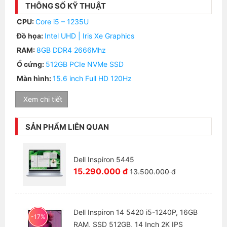
bỉ trong quá trình sử dụng thường xuyên, các chân
THÔNG SỐ KỸ THUẬT
cao su nhỏ và các miếng đệm ở bản lề giúp giữ cho
CPU:
Core i5 – 1235U
máy không bị trượt và tăng thêm độ ổn định khi ở
Đồ họa:
Intel UHD | Iris Xe Graphics
trên các bề mặt trơn.
RAM:
8GB DDR4 2666Mhz
Ổ cứng:
512GB PCIe NVMe SSD
Màn hình:
15.6 inch Full HD 120Hz
Xem chi tiết
SẢN PHẨM LIÊN QUAN
Dell Inspiron 5445
15.290.000 đ
13.500.000 đ
Trải nghiệm hình ảnh và âm thanh
tuyệt vời
Dell Inspiron 14 5420 i5-1240P, 16GB
-17%
Bạn sẽ có những phút giây tuyệt vời cùng các tính
RAM, SSD 512GB, 14 Inch 2K IPS