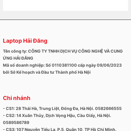
Cấu hình của Dell Inspiron 3515
Hầu hết những chiếc máy tính của Dell đều có con
chip đến từ Intel, nhưng với mẫu máy này chip được
trang bị là AMD Ryzen 5-3500U với mức xung nhịp cơ
bản 2.1GHz có thể tối đa lên đến 3.7GHz, đáp ứng tốt
các tác vụ văn phòng cơ bản cũng như thiết kế và
Laptop Hải Đăng
chơi game đơn giản.
Tên công ty: CÔNG TY TNHH DỊCH VỤ CÔNG NGHỆ VÀ CUNG
Máy có cấu hình Ram 8GB, ổ cứng SSD 256GB cho
ỨNG HẢI ĐĂNG
phép bạn mở cùng lúc nhiều phần mềm mà không lo
Mã số doanh nghiệp: Số 0110381100 cấp ngày 09/06/2023
lắng bị giật lag, một không gian lưu trữ dữ liệu rộng
bởi Sở Kế hoạch và Đầu tư Thành phố Hà Nội
lớn và khởi động máy tính chỉ trong giây lát. Nếu có
nhu cầu sử dụng cao hơn, máy cũng có thể nâng cấp
dễ dàng.
Chi nhánh
Tổng kết về Laptop Dell Inspiron 3515
- CS1: 28 Thái Hà, Trung Liệt, Đống Đa, Hà Nội. 0582666555
Hãng Dell đã cho ra mắt rất nhiều mẫu máy tính xách
- CS2: 14 Xuân Thủy, Dịch Vọng Hậu, Cầu Giấy, Hà Nội.
tay nhắm đến đối tượng học sinh, sinh viên và dân
0589586789
văn phòng và Laptop Dell Inspiron 3515 là một lựa
- CS3: 107 Nguyễn Tiểu La, P.5, Quận 10, TP Hồ Chí Minh.
chọn đáng để tham khảo và mua sắm. Với mức giá