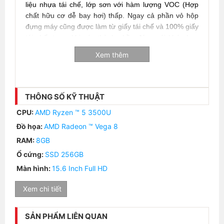
liệu nhựa tái chế, lớp sơn với hàm lượng VOC (Hợp
chất hữu cơ dễ bay hơi) thấp. Ngay cả phần vỏ hộp
đựng máy cũng được làm từ giấy tái chế và 100% giấy
tái chế, trong khi các thành phần đóng gói khác bao
gồm tới 90% vật liệu tái chế.
Xem thêm
THÔNG SỐ KỸ THUẬT
CPU:
AMD Ryzen ™ 5 3500U
Đồ họa:
AMD Radeon ™ Vega 8
RAM:
8GB
Ổ cứng:
SSD 256GB
Màn hình:
15.6 Inch Full HD
Bàn phím Inspiron 3515 lớn gõ thoải mái
Xem chi tiết
Bàn phím mở rộng với khu vực phím số, kích thước
SẢN PHẨM LIÊN QUAN
lớn hơn thông thường 6,4% và bàn di chuột rộng rãi