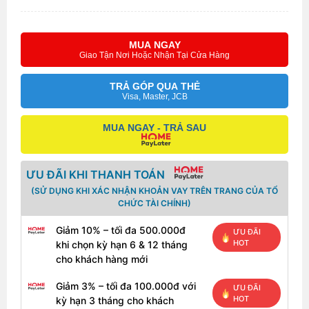
Các kết nối không dây như Wifi và Bluetooth thế hệ
mới với khả năng kết nối xa và đường truyền ổn định.
MUA NGAY
Ngoài ra, Dell 3515 còn có tính năng Dell Mobile
Giao Tận Nơi Hoặc Nhận Tại Cửa Hàng
Connect kết nối với smartphone để thực hiện cuộc gọi,
nhận thông báo, nhận tin nhắn ngay trên máy tính và
TRẢ GÓP QUA THẺ
truyền tệp qua lại 2 thiết bị dễ dàng.
Visa, Master, JCB
MUA NGAY - TRẢ SAU
ƯU ĐÃI KHI THANH TOÁN
(SỬ DỤNG KHI XÁC NHẬN KHOẢN VAY TRÊN TRANG CỦA TỔ
CHỨC TÀI CHÍNH)
Giảm 10% – tối đa 500.000đ
ƯU ĐÃI
HOT
khi chọn kỳ hạn 6 & 12 tháng
cho khách hàng mới
Màn hình Full HD sống động, hạn chế ánh
sáng xanh
Giảm 3% – tối đa 100.000đ với
ƯU ĐÃI
HOT
kỳ hạn 3 tháng cho khách
Kích thước màn 15.6 inch mà viền siêu mỏng cho cảm