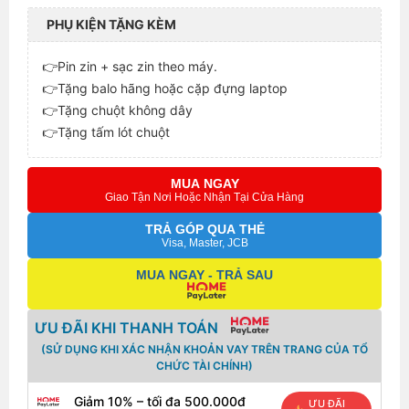
PHỤ KIỆN TẶNG KÈM
👉Pin zin + sạc zin theo máy.
👉Tặng balo hãng hoặc cặp đựng laptop
👉Tặng chuột không dây
👉Tặng tấm lót chuột
MUA NGAY
Giao Tận Nơi Hoặc Nhận Tại Cửa Hàng
TRẢ GÓP QUA THẺ
Visa, Master, JCB
MUA NGAY - TRẢ SAU
ƯU ĐÃI KHI THANH TOÁN
(SỬ DỤNG KHI XÁC NHẬN KHOẢN VAY TRÊN TRANG CỦA TỔ
CHỨC TÀI CHÍNH)
Giảm 10% – tối đa 500.000đ
ƯU ĐÃI