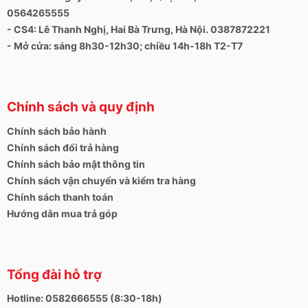
0564265555
tầm trung bạn đã có thể sở hữu thiết bị công nghệ cao
có tốc độ xử lý nhanh, thiết kế đẹp và còn nhiều hơn
- CS4: Lê Thanh Nghị, Hai Bà Trưng, Hà Nội. 0387872221
thế. Hãy đến
Laptop Hải Đăng
để mua ngay chiếc
- Mở cửa: sáng 8h30-12h30; chiều 14h-18h T2-T7
laptop xịn xò này thôi nào!
Chính sách và quy định
Mọi thắc mắc, phản ánh cũng như ý kiến đóng góp về
dịch vụ của Hải Đăng xin gửi về:
Chính sách bảo hành
Chính sách đổi trả hàng
+ Số hotline:
0972346663 - 0989310068
Chính sách bảo mật thông tin
+ Địa chỉ:
24, 28 Thái Hà, Trung Liệt, Đống Đa, Hà
Chính sách vận chuyển và kiểm tra hàng
Nội
Chính sách thanh toán
+ Website:
https://laptophaidang.com
Hướng dẫn mua trả góp
+ Fanpage:
https://www.facebook.com/Laptophaidang
Tổng đài hỗ trợ
https://www.facebook.com/laptopcu28thaiha
Hotline: 0582666555 (8:30-18h)