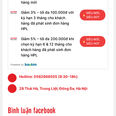
hàng mới
giác rộng lớn xem đã mắt hơn bao giờ hết. Độ phân
giải Full HD 1902 đem đến chất lượng hình ảnh sắc
Giảm 3% – tối đa 100.000đ với
SIÊU MỚI,
nét và sống động đến từng chi tiết. Giải pháp Dell
SIÊU HOT
kỳ hạn 3 tháng cho khách
ComfortView Low Blue Light (LBL) giúp giảm phát thải
hàng đã phát sinh đơn hàng
ánh sáng xanh có hại bảo vệ cho đôi mắt của bạn.
HPL
Chiếc laptop được trang bị hai loa 2.5 W cùng với
Giảm 5% – tối đa 200.000đ khi
SIÊU MỚI,
công nghệ Waves MaxxAudio® Pro cho chất lượng âm
SIÊU HOT
chọn kỳ hạn 6 & 12 tháng cho
thanh to rõ và sống động rất phù hợp với việc giải trí
khách hàng đã phát sinh đơn
hoặc học online cơ bản.
hàng HPL
Powered by
Hotline:
0582666555 (8:30-18h)
28 Thái Hà, Trung Liệt, Đống Đa, Hà Nội
Bình luận facebook