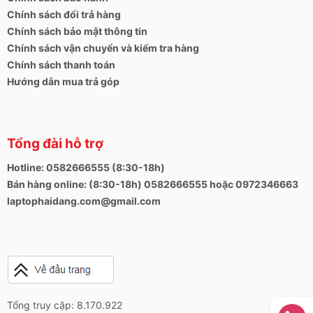
Thunderbolt.
Chính sách đổi trả hàng
Chính sách bảo mật thông tin
Chính sách vận chuyển và kiểm tra hàng
Chính sách thanh toán
Hướng dẫn mua trả góp
Tổng đài hỗ trợ
Hotline: 0582666555 (8:30-18h)
Bán hàng online: (8:30-18h) 0582666555 hoặc 0972346663
laptophaidang.com@gmail.com
Cấu hình và hiệu năng của
Latitude E7370
Latitude E7370 được Dell trang bị chip Intel® Core™
i5-6300U 2 lõi với tốc độ 2.40 GHz và có thể nâng
nên 3.00 GHz thông qua Turbo. Đi kèm với đó là
card đồ họa Intel® HD graphics 520 với mức tiêu thụ
Tổng truy cập: 8.170.922
điện năng
15 W TDP
. Vì vậy đây là một cấu hình