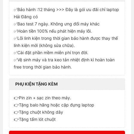
✅Bảo hành :12 tháng >>> Đây là gói ưu đãi chỉ laptop
Hải Đăng có
✅Bao test 7 ngày. Không ưng đổi máy khác
✅Hoàn tiền 100% nếu phát hiện máy lỗi.
✅Lỗi linh kiện trong thời gian bảo hành được thay thế
linh kiện mới (không sửa chữa).
✅Cài đặt phần mềm miễn phí trọn đời.
✅Vệ sinh máy và tra keo tản nhiệt định kì hoàn toàn
free trong thời gian bảo hành.
PHỤ KIỆN TẶNG KÈM
👉Pin zin + sạc zin theo máy.
👉Tặng balo hãng hoặc cặp đựng laptop
👉Tặng chuột không dây
👉Tặng tấm lót chuột