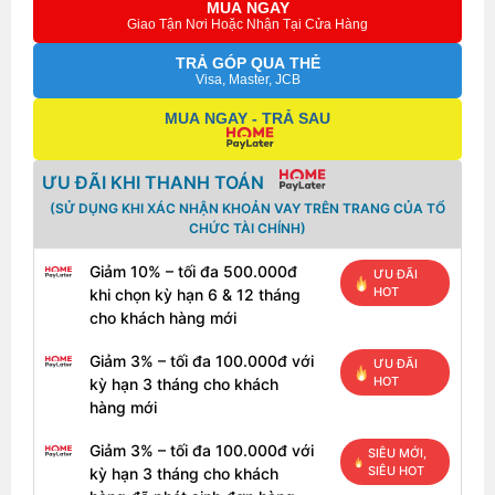
MUA NGAY
Giao Tận Nơi Hoặc Nhận Tại Cửa Hàng
TRẢ GÓP QUA THẺ
Visa, Master, JCB
MUA NGAY - TRẢ SAU
ƯU ĐÃI KHI THANH TOÁN
(SỬ DỤNG KHI XÁC NHẬN KHOẢN VAY TRÊN TRANG CỦA TỔ
CHỨC TÀI CHÍNH)
Giảm 10% – tối đa 500.000đ
ƯU ĐÃI
HOT
khi chọn kỳ hạn 6 & 12 tháng
cho khách hàng mới
Giảm 3% – tối đa 100.000đ với
ƯU ĐÃI
HOT
kỳ hạn 3 tháng cho khách
hàng mới
Giảm 3% – tối đa 100.000đ với
SIÊU MỚI,
SIÊU HOT
kỳ hạn 3 tháng cho khách