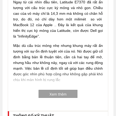
Ngay từ cái nhìn đầu tiên, Latitude E7370 đã rất ấn
tượng với cấu trúc cực kỳ mỏng và nhỏ gọn. Chiều
cao của vỏ máy chỉ là 14,3 mm mà không có chân hỗ
trợ, do đó, nó chỉ dày hơn một milimét so với
MacBook 12 của Apple .. Đây là kết quả của khung
hiển thị cực kỳ mỏng của Latitude, còn được Dell gọi
là "InfinityEdge".
Mặc dù cấu trúc mỏng nhẹ nhưng khung máy rất ấn
tượng với sự ổn định tuyệt vời của nó. Nó được giữ cố
định bằng bản lề thuận tiện, cần cả hai tay để mở,
nhưng hầu như không nảy, ngay cả với các rung động
mạnh. Việc bản lề cố định tốt sẽ giúp bạn điều chỉnh
được góc nhìn phù hợp cũng như không gặp phải khó
chịu khi màn hình bị rung lắc
Xem thêm
THÔNG SỐ KỸ THUẬT