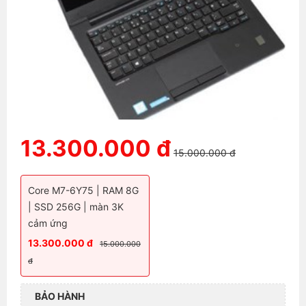
13.300.000 đ
15.000.000 đ
Core M7-6Y75 | RAM 8G
| SSD 256G | màn 3K
cảm ứng
13.300.000 đ
15.000.000
đ
BẢO HÀNH