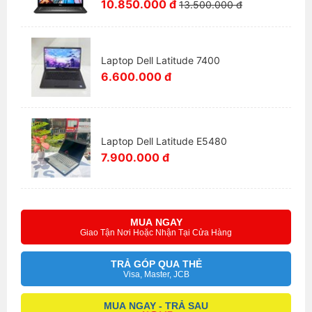
10.850.000 đ
13.500.000 đ
Thunderbolt 3, Micro-HDMI, Khe cắm SIM, Đầu đọc
thẻ thông minh, Đầu đọc microSD, cổng tai nghe, USB
3.0, Khóa Kensington.
Laptop Dell Latitude 7400
Dell đã sử dụng Wireless-AC 8260 của Intel, là mô-
6.600.000 đ
đun cung cấp tốc độ truyền Wi-Fi ấn tượng nhờ hỗ trợ
802.11ac và công nghệ hai luồng (tổng tốc độ lên tới
866 Mbps) cũng như hỗ trợ cả Bluetooth 4.2.
Laptop Dell Latitude E5480
7.900.000 đ
MUA NGAY
Giao Tận Nơi Hoặc Nhận Tại Cửa Hàng
TRẢ GÓP QUA THẺ
Visa, Master, JCB
MUA NGAY - TRẢ SAU