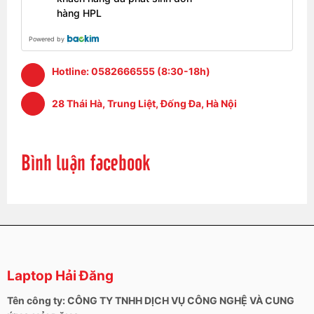
hàng HPL
Powered by
Hotline:
0582666555 (8:30-18h)
28 Thái Hà, Trung Liệt, Đống Đa, Hà Nội
Bình luận facebook
Màn hình và âm thanh của Latitude E7370
Màn hình InfinityEdge hấp dẫn của Latitude E7370 có
kích thước 1920x1080 (FHD) hoặc 3200x1800 pixel
Laptop Hải Đăng
(QHD +). Loại thứ hai chỉ có sẵn với màn hình cảm
ứng với bề mặt kính cường lực chống phản chiếu
Tên công ty: CÔNG TY TNHH DỊCH VỤ CÔNG NGHỆ VÀ CUNG
Gorilla Glass. Độ chói tối đa lên tới 400 cd / m2 là một