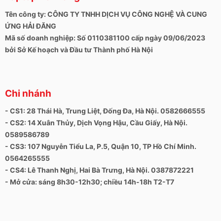
+ Website:
https://laptophaidang.com
Tên công ty: CÔNG TY TNHH DỊCH VỤ CÔNG NGHỆ VÀ CUNG
+ Fanpage:
ỨNG HẢI ĐĂNG
Mã số doanh nghiệp: Số 0110381100 cấp ngày 09/06/2023
https://www.facebook.com/Laptophaidang
bởi Sở Kế hoạch và Đầu tư Thành phố Hà Nội
https://www.facebook.com/laptopcu28thaiha
Chi nhánh
- CS1: 28 Thái Hà, Trung Liệt, Đống Đa, Hà Nội. 0582666555
- CS2: 14 Xuân Thủy, Dịch Vọng Hậu, Cầu Giấy, Hà Nội.
0589586789
- CS3: 107 Nguyễn Tiểu La, P.5, Quận 10, TP Hồ Chí Minh.
0564265555
- CS4: Lê Thanh Nghị, Hai Bà Trưng, Hà Nội. 0387872221
- Mở cửa: sáng 8h30-12h30; chiều 14h-18h T2-T7