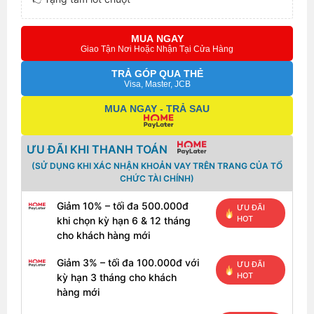
MUA NGAY
Giao Tận Nơi Hoặc Nhận Tại Cửa Hàng
TRẢ GÓP QUA THẺ
Visa, Master, JCB
MUA NGAY - TRẢ SAU
ƯU ĐÃI KHI THANH TOÁN
(SỬ DỤNG KHI XÁC NHẬN KHOẢN VAY TRÊN TRANG CỦA TỔ
CHỨC TÀI CHÍNH)
Giảm 10% – tối đa 500.000đ
ƯU ĐÃI
HOT
khi chọn kỳ hạn 6 & 12 tháng
cho khách hàng mới
Giảm 3% – tối đa 100.000đ với
ƯU ĐÃI
HOT
kỳ hạn 3 tháng cho khách
hàng mới