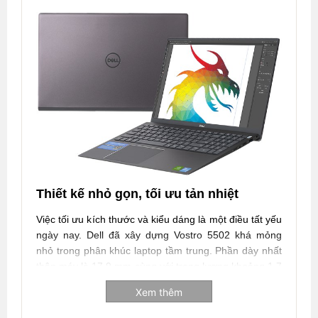
Thiết kế nhỏ gọn, tối ưu tản nhiệt
Việc tối ưu kích thước và kiểu dáng là một điều tất yếu
ngày nay. Dell đã xây dựng Vostro 5502 khá mỏng
nhỏ trong phân khúc laptop tầm trung. Phần dày nhất
thân máy là 17.9 mm cùng với trọng lượng khoảng 1.7
kg, phù hợp cho vào cặp mang đi học, đi làm hàng
Xem thêm
ngày. Dell từ xưa đến giờ vốn nối tiếng với những
chiếc laptop bền bỉ nên mã máy Vostro 5502 được