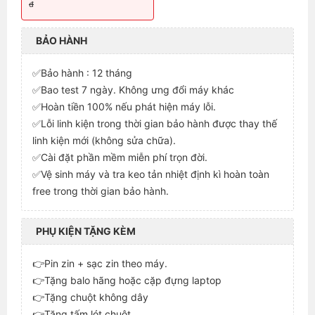
đ
BẢO HÀNH
✅Bảo hành : 12 tháng
✅Bao test 7 ngày. Không ưng đổi máy khác
✅Hoàn tiền 100% nếu phát hiện máy lỗi.
✅Lỗi linh kiện trong thời gian bảo hành được thay thế
linh kiện mới (không sửa chữa).
✅Cài đặt phần mềm miễn phí trọn đời.
✅Vệ sinh máy và tra keo tản nhiệt định kì hoàn toàn
free trong thời gian bảo hành.
PHỤ KIỆN TẶNG KÈM
👉Pin zin + sạc zin theo máy.
👉Tặng balo hãng hoặc cặp đựng laptop
👉Tặng chuột không dây
👉Tặng tấm lót chuột