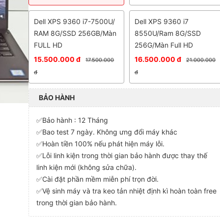
Dell XPS 9360 i7-7500U/
Dell XPS 9360 i7
RAM 8G/SSD 256GB/Màn
8550U/Ram 8G/SSD
FULL HD
256G/Màn Full HD
15.500.000 đ
16.500.000 đ
17.500.000
21.000.000
đ
đ
BẢO HÀNH
✅Bảo hành : 12 Tháng
✅Bao test 7 ngày. Không ưng đổi máy khác
✅Hoàn tiền 100% nếu phát hiện máy lỗi.
✅Lỗi linh kiện trong thời gian bảo hành được thay thế
linh kiện mới (không sửa chữa).
✅Cài đặt phần mềm miễn phí trọn đời.
✅Vệ sinh máy và tra keo tản nhiệt định kì hoàn toàn free
trong thời gian bảo hành.