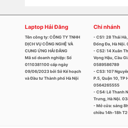
Bàn phím và Touchpad
Vì kích thước chỉ 13.3 inch nên Dell XPS 9360 kh
Laptop Hải Đăng
Chi nhánh
việc với các con số thường xuyên. Còn nếu khô
dùng. Các nút phím có độ nẩy tốt, phản hồi nhan
Tên công ty: CÔNG TY TNHH
- CS1: 28 Thái Hà,
gõ văn bản mà không bị gõ lỗi. Bên cạnh đó, hãn
DỊCH VỤ CÔNG NGHỆ VÀ
Đống Đa, Hà Nội
cực kỳ phát huy tác dụng trong việc giúp mắt nhìn
CUNG ỨNG HẢI ĐĂNG
- CS2: 14 Xuân Th
Khu vực bàn di chuột của máy rộng rãi cho phép
Mã số doanh nghiệp: Số
Vọng Hậu, Cầu Giấ
nhám nên không lưu lại mồ hôi. Dẫu vậy nó vẫn n
0110381100 cấp ngày
0589586789
cuộn trang web lên xuống dễ dàng. Việc này rất 
09/06/2023 bởi Sở Kế hoạch
- CS3: 107 Nguyễn
mang theo chuột cắm rời lỉnh kỉnh.
và Đầu tư Thành phố Hà Nội
P.5, Quận 10, TP 
0564265555
- CS4: Lê Thanh N
Trưng, Hà Nội. 0
- Mở cửa: sáng 
chiều 14h-18h T2