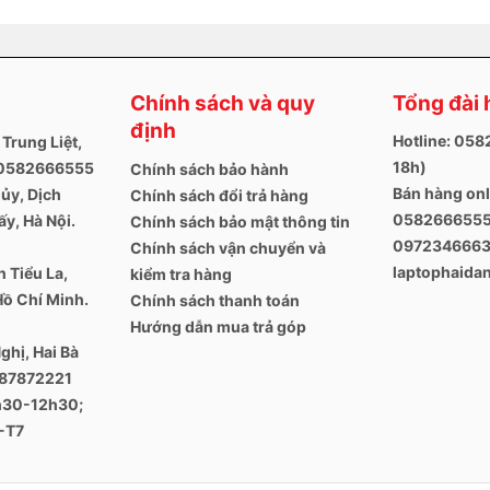
ông có bàn phím số. Sẽ hơi bất tiện một chút nếu bạn cần phải làm
Chính sách và quy
Tổng đài 
ng, bàn phím của chiếc máy tính này hoàn toàn thõa mãn người
định
h cộng với độ rộng và khoảng cách hợp lý giúp tay lướt nhanh khi
Hotline: 05
 Trung Liệt,
g còn hỗ trợ đèn led ở dưới nên trong điều kiện ánh sáng yếu sẽ
18h)
. 0582666555
Chính sách bảo hành
 rõ phím hơn.
Bán hàng onl
ủy, Dịch
Chính sách đổi trả hàng
 rê chuột được nhiều hơn trước khi cần đổi tay. Bề mặt phủ lớp
0582666555
y, Hà Nội.
Chính sách bảo mật thông tin
hận cử chỉ tay rất tốt. Bạn có thể dùng 2 ngón để thu phóng hoặc
097234666
Chính sách vận chuyển và
thuận tiện cho việc mang máy theo dùng bên ngoài mà không muốn
laptophaid
 Tiểu La,
kiểm tra hàng
Hồ Chí Minh.
Chính sách thanh toán
Hướng dẫn mua trả góp
ghị, Hai Bà
387872221
8h30-12h30;
-T7