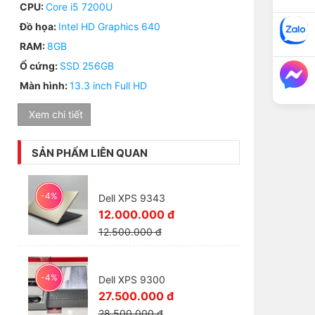
CPU:
Core i5 7200U
Đồ họa:
Intel HD Graphics 640
RAM:
8GB
Ổ cứng:
SSD 256GB
Màn hình:
13.3 inch Full HD
Xem chi tiết
SẢN PHẨM LIÊN QUAN
-4%
Dell XPS 9343
12.000.000 đ
12.500.000 đ
-4%
Dell XPS 9300
27.500.000 đ
28.500.000 đ