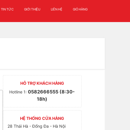
TIN TỨC
GIỚI THIỆU
LIÊN HỆ
GIỎ HÀNG
HỖ TRỢ KHÁCH HÀNG
0582666555 (8:30-
Hotline 1:
18h)
HỆ THỐNG CỬA HÀNG
28 Thái Hà - Đống Đa - Hà Nội