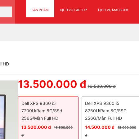
SẢN PHẨM
DỊCH VỤ LAPTOP
DỊCH VỤ MACBOOK
l HD
13.500.000 đ
16.500.000 đ
Dell XPS 9360 i5
Dell XPS 9360 i5
7200U/Ram 8G/SSd
8250U/Ram 8G/SSD
256G/Màn Full HD
256G/Màn Full HD
13.500.000 đ
14.500.000 đ
16.500.000
18.000.000
đ
đ