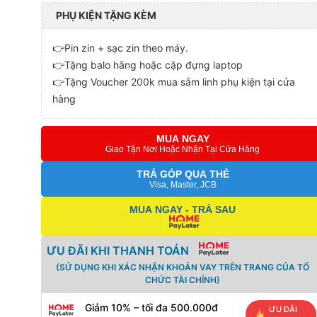
PHỤ KIỆN TẶNG KÈM
👉Pin zin + sạc zin theo máy.
👉Tặng balo hãng hoặc cặp đựng laptop
👉Tặng Voucher 200k mua sắm linh phụ kiện tại cửa
hàng
MUA NGAY
Giao Tận Nơi Hoặc Nhận Tại Cửa Hàng
TRẢ GÓP QUA THẺ
Visa, Master, JCB
MUA NGAY - TRẢ SAU
ƯU ĐÃI KHI THANH TOÁN
(SỬ DỤNG KHI XÁC NHẬN KHOẢN VAY TRÊN TRANG CỦA TỔ
CHỨC TÀI CHÍNH)
Giảm 10% – tối đa 500.000đ
ƯU ĐÃI