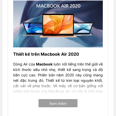
Thiết kế trên Macbook Air 2020
Dòng Air của
Macbook
luôn nổi tiếng trên thế giới về
kích thước siêu nhỏ nhẹ, thiết kế sang trọng và độ
bền cực cao. Phiên bản năm 2020 này cũng mang
nét đặc trưng đó. Thiết kế từ kim loại nguyên khối,
cắt vát về phía trước. Vỏ máy về cơ bản giống với
phiên bản trước của MacBook Air. nó vẫn là một máy
tính xách tay rất nhỏ gọn, nhẹ và mỏng. Tuy nhiên,
bản 2020 dày hơn một chút ở phía sau, nhưng bạn
Xem thêm
sẽ khó nhận ra sự khác biệt giữa 16,1 so với 15,9
mm. Máy có trọng lượng 1.29 kg, rất thích hợp cho