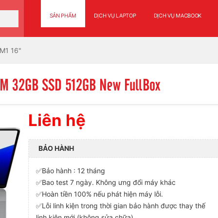
SẢN PHẨM
DỊCH VỤ LAPTOP
DỊCH VỤ MACBOOK
 M1 16"
AM 32GB SSD 512GB New FullBox
Liên hệ
BẢO HÀNH
✅Bảo hành : 12 tháng
✅Bao test 7 ngày. Không ưng đổi máy khác
✅Hoàn tiền 100% nếu phát hiện máy lỗi.
✅Lỗi linh kiện trong thời gian bảo hành được thay thế
linh kiện mới (không sửa chữa).