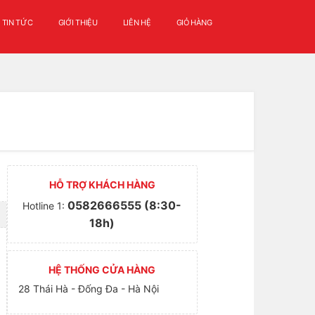
TIN TỨC
GIỚI THIỆU
LIÊN HỆ
GIỎ HÀNG
HỖ TRỢ KHÁCH HÀNG
0582666555 (8:30-
Hotline 1:
18h)
HỆ THỐNG CỬA HÀNG
28 Thái Hà - Đống Đa - Hà Nội