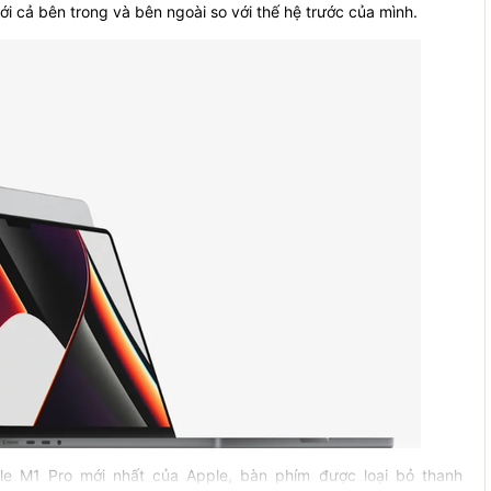
i cả bên trong và bên ngoài so với thế hệ trước của mình.
le M1 Pro mới nhất của Apple, bàn phím được loại bỏ thanh