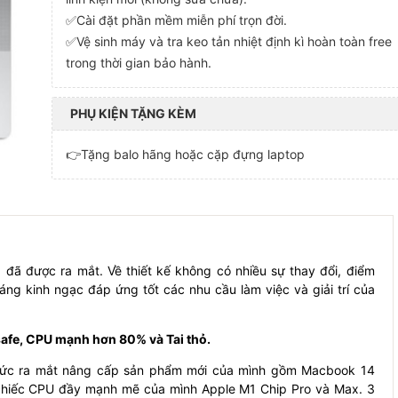
✅Cài đặt phần mềm miễn phí trọn đời.
✅Vệ sinh máy và tra keo tản nhiệt định kì hoàn toàn free
trong thời gian bảo hành.
PHỤ KIỆN TẶNG KÈM
👉Tặng balo hãng hoặc cặp đựng laptop
đã được ra mắt. Về thiết kế không có nhiều sự thay đổi, điểm
áng kinh ngạc đáp ứng tốt các nhu cầu làm việc và giải trí của
safe, CPU mạnh hơn 80% và Tai thỏ.
thức ra mắt nâng cấp sản phẩm mới của mình gồm Macbook 14
u chiếc CPU đầy mạnh mẽ của mình Apple M1 Chip Pro và Max. 3