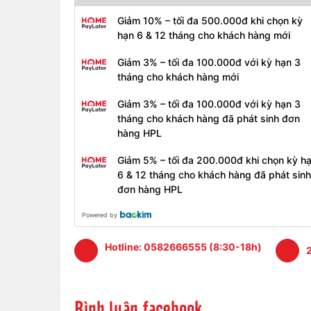
Giảm 10% – tối đa 500.000đ khi chọn kỳ
hạn 6 & 12 tháng cho khách hàng mới
Giảm 3% – tối đa 100.000đ với kỳ hạn 3
tháng cho khách hàng mới
Giảm 3% – tối đa 100.000đ với kỳ hạn 3
tháng cho khách hàng đã phát sinh đơn
hàng HPL
Giảm 5% – tối đa 200.000đ khi chọn kỳ h
6 & 12 tháng cho khách hàng đã phát sinh
đơn hàng HPL
Màn hình mới vẫn hỗ trợ Profile màu P3 với nhiề
phân giải không đổi so với trước là 2880 x 18
Powered by
bạn những trải nghiệm hiển thị hình ảnh tốt nhấ
màu đen đập và màu trắng sáng, mang lại trải n
Hotline:
0582666555 (8:30-18h)
2
Bàn phím
Bàn phím được thiết kế tinh tế sang trọng như
nâng cấp Macbook Pro lên thế hệ thứ 3. Cảm nhận
Bình luận facebook