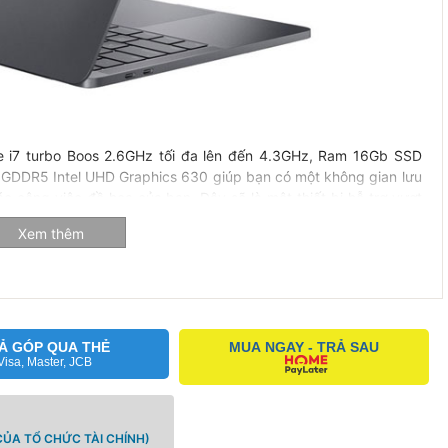
e i7 turbo Boos 2.6GHz tối đa lên đến 4.3GHz, Ram 16Gb SSD
DDR5 Intel UHD Graphics 630 giúp bạn có một không gian lưu
ác công việc đồ họa của bạn. Đây sẽ là một thiết bị hỗ trợ vượt
ợi và dễ dàng hơn bao giờ hết.
Xem thêm
7 thế hệ 8 giúp bạn cải thiện tốc độ tổng thể hơn 29% so với thế
ệc cao với tính ổn định và tốc độ nhanh hơn hẳn.
Ả GÓP QUA THẺ
MUA NGAY - TRẢ SAU
Visa, Master, JCB
ỦA TỔ CHỨC TÀI CHÍNH)