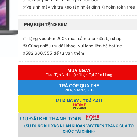
✅Vệ sinh máy và tra keo tản nhiệt định kì hoàn toàn free
PHỤ KIỆN TẶNG KÈM
👉Tặng voucher 200k mua sắm phụ kiện tại shop
🎁 Cùng nhiều ưu đãi khác, vui lòng liên hệ hotline
0582.666.555 để tư vấn thêm
MUA NGAY
Giao Tận Nơi Hoặc Nhận Tại Cửa Hàng
TRẢ GÓP QUA THẺ
Visa, Master, JCB
MUA NGAY - TRẢ SAU
ƯU ĐÃI KHI THANH TOÁN
(SỬ DỤNG KHI XÁC NHẬN KHOẢN VAY TRÊN TRANG CỦA TỔ
CHỨC TÀI CHÍNH)