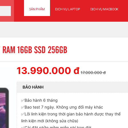
SẢN PHẨM
DỊCH VỤ LAPTOP
DỊCH VỤ MACBOOK
i7 RAM 16GB SSD 256GB
13.990.000 đ
17.000.000 đ
BẢO HÀNH
✅Bảo hành 6 tháng
✅Bao test 7 ngày. Không ưng đổi máy khác
✅Lỗi linh kiện trong thời gian bảo hành được thay thế
linh kiện mới (không sửa chữa)
✅Cài đặt phần mềm miễn phí trọn đời