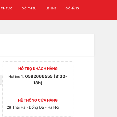
TIN TỨC
GIỚI THIỆU
LIÊN HỆ
GIỎ HÀNG
HỖ TRỢ KHÁCH HÀNG
0582666555 (8:30-
Hotline 1:
18h)
HỆ THỐNG CỬA HÀNG
28 Thái Hà - Đống Đa - Hà Nội