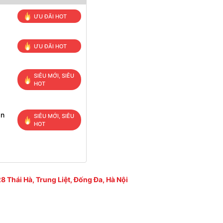
ƯU ĐÃI HOT
ƯU ĐÃI HOT
SIÊU MỚI, SIÊU
HOT
ạn
SIÊU MỚI, SIÊU
HOT
u màu hơn 25% so với sRGB, nó có độ sáng tối đa là 500 nit, độ
00. Màn hình Retina được trang bị cho macbook Pro đem lại cho
t. Tích hợp đèn LED sáng và tỷ lệ tương phản cao, mang lại chuẩn
ghiệm tự nhiên hơn cho người dùng.
8 Thái Hà, Trung Liệt, Đống Đa, Hà Nội
 các mẫu trước đây, một điểm nhấn trong năm 2018 là apple đã
 rõ ràng khi gõ phím êm hơn và ít ồn hơn trước.