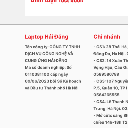
Touch Bar
Có thể bạn chưa biết Touch Bar trên MacBook 
với màn hình chính. Màn hình cảm ứng nhỏ này
điều khiển nhạc trong Spotify, lướt giữa các ảnh
Âm thanh
Laptop Hải Đăng
Chi nhánh
Âm thanh được trang bị cân bằng, âm thanh tru
âm thanh rộng và nhiều âm trầm hơn cho sự bùng 
Tên công ty: CÔNG TY TNHH
- CS1: 28 Thái Hà,
cho phép khuếch đại đỉnh cao hơn. Vì vậy, bạn
DỊCH VỤ CÔNG NGHỆ VÀ
Đống Đa, Hà Nội
trên macbook, hay thưởng thức những thước phi
CUNG ỨNG HẢI ĐĂNG
- CS2: 14 Xuân Th
Mã số doanh nghiệp: Số
Vọng Hậu, Cầu Giấ
0110381100 cấp ngày
0589586789
09/06/2023 bởi Sở Kế hoạch
- CS3: 107 Nguyễn
và Đầu tư Thành phố Hà Nội
P.5, Quận 10, TP 
0564265555
- CS4: Lê Thanh N
Trưng, Hà Nội. 0
- Mở cửa: sáng 
chiều 14h-18h T2