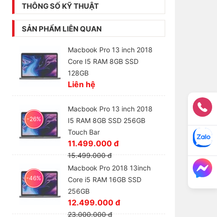
THÔNG SỐ KỸ THUẬT
SẢN PHẨM LIÊN QUAN
Macbook Pro 13 inch 2018
Core I5 RAM 8GB SSD
128GB
Liên hệ
Macbook Pro 13 inch 2018
-26%
I5 RAM 8GB SSD 256GB
Touch Bar
11.499.000 đ
15.499.000 đ
Macbook Pro 2018 13inch
-46%
Core i5 RAM 16GB SSD
256GB
12.499.000 đ
23.000.000 đ