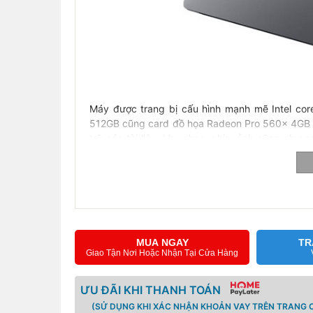
Máy được trang bị cấu hình mạnh mẽ Intel cor
512GB cũng card đồ họa Radeon Pro 560x 4GB G
trữ các tài liệu, kho nhạc, phim ảnh cũng như c
trột cho những công việc của bạn trở lên thuận l
Phiên bản 2018 sử dụng chip 6 nhân Intel core i
hệ thứ 7. Cho bạn tận hưởng môt hiệu xuất làm vi
Màn hình
MUA NGAY
TR
Giao Tận Nơi Hoặc Nhận Tại Cửa Hàng
ƯU ĐÃI KHI THANH TOÁN
(SỬ DỤNG KHI XÁC NHẬN KHOẢN VAY TRÊN TRANG C