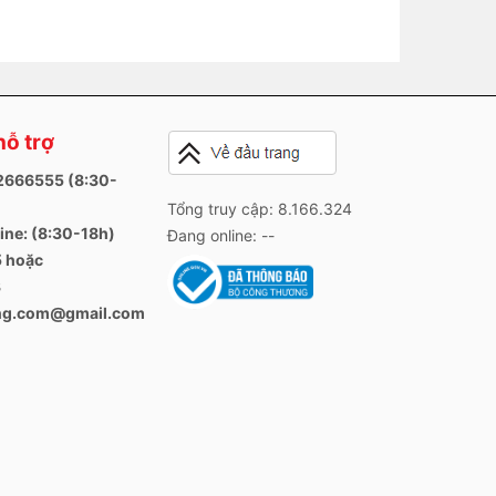
hỗ trợ
82666555 (8:30-
Tổng truy cập: 8.166.324
ine: (8:30-18h)
Đang online: --
 hoặc
3
ang.com@gmail.com