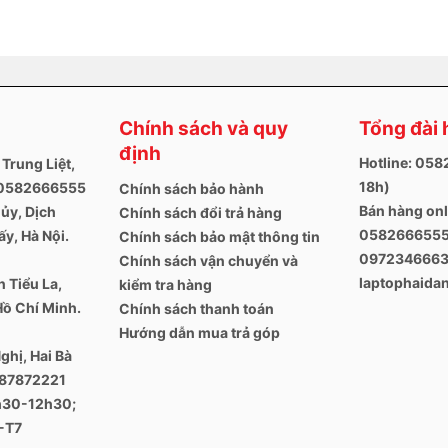
Pro 2018 cũng được trang bị công nghệ True Tone để đồng bộ
 (2170 x 60 pixels) khá hữu dụng trong nhiều trường hợp như:
 trong 1 album, Bookmark trang web yêu thích trong Safari.
Chính sách và quy
Tổng đài 
ng thực cao, có khả năng cung cấp các cấp độ nghe mới với dải
nổ tối đa. Và các loa được kết nối trực tiếp với hệ thống điện,
định
Hotline: 05
 Trung Liệt,
 có thể kết hợp nghe một bản nhạc khi đang làm công việc khác
18h)
. 0582666555
Chính sách bảo hành
m đi kèm âm thanh chân thực nhất.
Bán hàng onl
ủy, Dịch
Chính sách đổi trả hàng
0582666555
y, Hà Nội.
Chính sách bảo mật thông tin
097234666
Chính sách vận chuyển và
laptophaid
 Tiểu La,
kiểm tra hàng
Hồ Chí Minh.
Chính sách thanh toán
Hướng dẫn mua trả góp
ghị, Hai Bà
387872221
8h30-12h30;
-T7