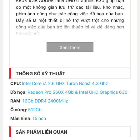
560x 4GB GDDR5 Intel UHD Graphics 630 giúp bạn
có một không gian lưu trữ các tài liệu, kho nhạc,
phim ảnh cũng như các công việc đồ họa của bạn.
Đây sẽ là một thiết bị hỗ trợ vượt trột cho những
công việc của bạn trở lên thuận lợi và dễ dàng hơn
bao giờ hết.
Phiên bản 2018 sử dụng chip 6 nhân Intel core i7 thế
Xem thêm
hệ 8 giúp bạn cải thiện tốc độ tổng thể hơn 29% so
với thế hệ thứ 7. Cho bạn tận hưởng môt hiệu xuất
làm việc cao với tính ổn định và tốc độ nhanh hơn
hẳn.
THÔNG SỐ KỸ THUẬT
Màn hình
CPU:
Intel Core i7, 2.6 GHz Turbo Boost 4.3 Ghz
Đồ họa:
Radeon Pro 560X 4Gb & Intel UHD Graphics 630
RAM:
16Gb DDR4 2400MHz
Ổ cứng:
512Gb
Màn hình:
15inch
SẢN PHẨM LIÊN QUAN