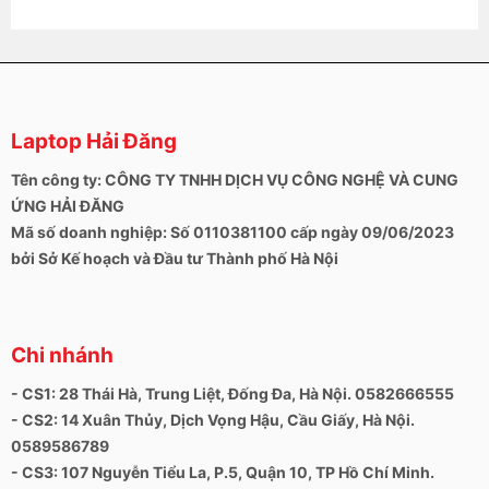
Cổng thunderbolt 3 kết hợp với băng thông cùng
tính linh hoạt cực cao của chuẩn USB – C. Tichs hợp
Laptop Hải Đăng
truyền dữ liệu, sạc và đầu ra trong một cổng duy
nhất, cung cấp tốc độ truyền tải dữ liệu đến 40GB/s,
Tên công ty: CÔNG TY TNHH DỊCH VỤ CÔNG NGHỆ VÀ CUNG
thông lượng gấp đôi cổng thunderbolt 2. Với tối đa
ỨNG HẢI ĐĂNG
bốn cổng, bạn hoàn toàn có thể thực hiện dễ dàng
Mã số doanh nghiệp: Số 0110381100 cấp ngày 09/06/2023
các thao tác kết nối với thiết bị khác thông qua cáp
bởi Sở Kế hoạch và Đầu tư Thành phố Hà Nội
hoặc bộ chuyển đổi.
Kết luận
MacBook Pro 13 inch 2018 không phải là một chiếc
laptop “dành cho công chúng”, xét về cả cấu hình
Chi nhánh
cũng như giá. Tuy nhiên, nếu bạn muốn 1 chiếc
laptop vừa nhỏ gọn – vừa mạnh mẽ thì MacBook Pro
- CS1: 28 Thái Hà, Trung Liệt, Đống Đa, Hà Nội. 0582666555
2018 có vẻ sẽ là một ứng cử viên sáng giá. Máy
- CS2: 14 Xuân Thủy, Dịch Vọng Hậu, Cầu Giấy, Hà Nội.
chạy nhanh, bàn phím êm, tính năng Hey Siri được
0589586789
cải tiến. Macbook Pro 13 inch 2018 đã có những
- CS3: 107 Nguyễn Tiểu La, P.5, Quận 10, TP Hồ Chí Minh.
thay đổi đáng kể vượt bậc so với những