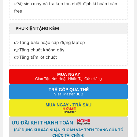
✅Vệ sinh máy và tra keo tản nhiệt định kì hoàn toàn
free
PHỤ KIỆN TẶNG KÈM
👉Tặng balo hoặc cặp đựng laptop
👉Tặng chuột không dây
👉Tặng tấm lót chuột
MUA NGAY
Giao Tận Nơi Hoặc Nhận Tại Cửa Hàng
TRẢ GÓP QUA THẺ
Visa, Master, JCB
MUA NGAY - TRẢ SAU
ƯU ĐÃI KHI THANH TOÁN
(SỬ DỤNG KHI XÁC NHẬN KHOẢN VAY TRÊN TRANG CỦA TỔ
CHỨC TÀI CHÍNH)