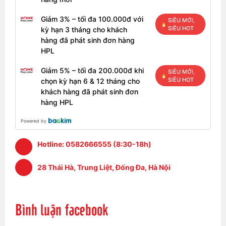
Giảm 3% – tối đa 100.000đ với
SIÊU MỚI,
SIÊU HOT
kỳ hạn 3 tháng cho khách
Hệ điều hành macOs
hàng đã phát sinh đơn hàng
Hệ điều hành macOs mang đến những công nghệ
HPL
mới và các tính năng nâng cao cho máy mac của
bạn. Thiết kế hệ điều hành tận dụng tối đa phần
Giảm 5% – tối đa 200.000đ khi
SIÊU MỚI,
cứng và dễ dàng sư dụng. Với bộ sưu tập ứng dụng
SIÊU HOT
chọn kỳ hạn 6 & 12 tháng cho
và khả năng bảo mật giúp bạn vô cùng thoải mái và
khách hàng đã phát sinh đơn
yên tâm khi sử dụng máy tính của mình. MacOs
hàng HPL
cũng có tính năng iCloud và các cánh sáng tạo khác
Powered by
cho máy và bạn có thể dùng song song hai hệ điều
hành cùng lúc.
Hotline:
0582666555 (8:30-18h)
Kết nối
28 Thái Hà, Trung Liệt, Đống Đa, Hà Nội
Bình luận facebook