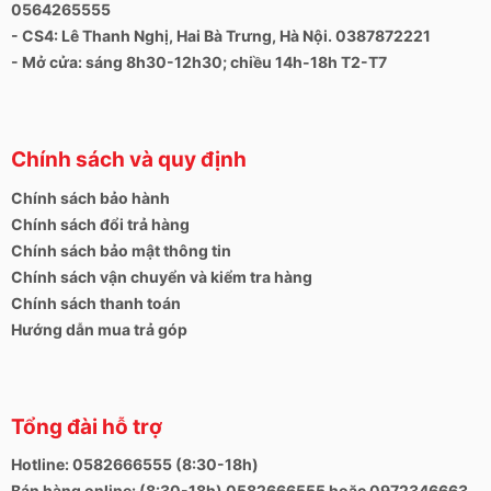
0564265555
chiếc Macbook Pro trước làm nức lòng người dùng
- CS4: Lê Thanh Nghị, Hai Bà Trưng, Hà Nội. 0387872221
từ thiết kế đến hiệu suất mà nó mang lại
- Mở cửa: sáng 8h30-12h30; chiều 14h-18h T2-T7
Mọi thắc mắc, phản ánh cũng như ý kiến đóng góp
về dịch vụ của
Hải Đăng
xin gửi về:
+ Số hotline:
0972346663 - 0989310068
Chính sách và quy định
+ Địa chỉ:
24, 28 Thái Hà, Trung Liệt, Đống Đa, Hà
Chính sách bảo hành
Nội
Chính sách đổi trả hàng
+ Website:
https://laptophaidang.com
Chính sách bảo mật thông tin
Chính sách vận chuyển và kiểm tra hàng
+ Fanpage:
Chính sách thanh toán
https://www.facebook.com/laptopcu28thaiha
Hướng dẫn mua trả góp
Tổng đài hỗ trợ
Hotline: 0582666555 (8:30-18h)
Bán hàng online: (8:30-18h) 0582666555 hoặc 0972346663