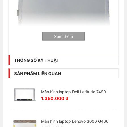
Xem thêm
Thông tin liên hệ:
THÔNG SỐ KỸ THUẬT
Laptop Hải Đăng - Chuyên mua bán và sửa chữa
laptop
SẢN PHẨM LIÊN QUAN
+ Số hotline:
0972346663 - 0989310068
+ Địa chỉ:
28 Thái Hà, Trung Liệt, Đống Đa, Hà Nội
Màn hình laptop Dell Latitude 7490
+ Website:
https://laptophaidang.com
1.350.000 đ
+ Fanpage:
https://www.facebook.com/Laptophaidang
Màn hình laptop Lenovo 3000 G400