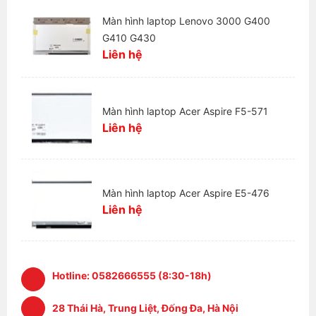
+ Địa chỉ:
28 Thái Hà, Trung Liệt, Đống Đa, Hà Nội
Màn hình laptop Lenovo 3000 G400
G410 G430
+ Website:
https://laptophaidang.com
Liên hệ
+ Fanpage:
https://www.facebook.com/Laptophaidang
Màn hình laptop Acer Aspire F5-571
Liên hệ
Màn hình laptop Acer Aspire E5-476
Liên hệ
Hotline:
0582666555 (8:30-18h)
28 Thái Hà, Trung Liệt, Đống Đa, Hà Nội