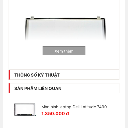
Xem thêm
THÔNG SỐ KỸ THUẬT
SẢN PHẨM LIÊN QUAN
Thông tin liên hệ:
Màn hình laptop Dell Latitude 7490
Laptop Hải Đăng - Chuyên mua bán và sửa chữa
1.350.000 đ
laptop
+ Số hotline:
0972346663 - 0989310068