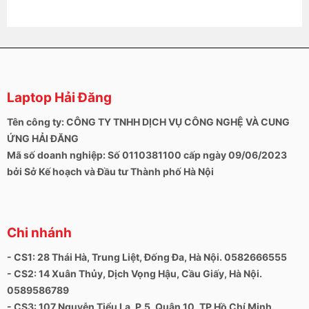
Laptop Hải Đăng
Tên công ty: CÔNG TY TNHH DỊCH VỤ CÔNG NGHỆ VÀ CUNG
ỨNG HẢI ĐĂNG
Mã số doanh nghiệp: Số 0110381100 cấp ngày 09/06/2023
bởi Sở Kế hoạch và Đầu tư Thành phố Hà Nội
Chi nhánh
- CS1: 28 Thái Hà, Trung Liệt, Đống Đa, Hà Nội. 0582666555
- CS2: 14 Xuân Thủy, Dịch Vọng Hậu, Cầu Giấy, Hà Nội.
0589586789
- CS3: 107 Nguyễn Tiểu La, P.5, Quận 10, TP Hồ Chí Minh.