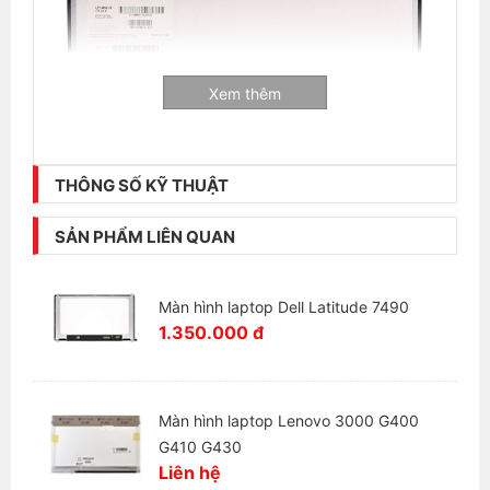
Xem thêm
Thông tin liên hệ:
Laptop Hải Đăng - Chuyên mua bán và sửa chữa
THÔNG SỐ KỸ THUẬT
laptop
SẢN PHẨM LIÊN QUAN
+ Số hotline:
0972346663 - 0989310068
+ Địa chỉ:
28 Thái Hà, Trung Liệt, Đống Đa, Hà Nội
Màn hình laptop Dell Latitude 7490
+ Website:
https://laptophaidang.com
1.350.000 đ
+ Fanpage:
https://www.facebook.com/Laptophaidang
Màn hình laptop Lenovo 3000 G400
G410 G430
Liên hệ