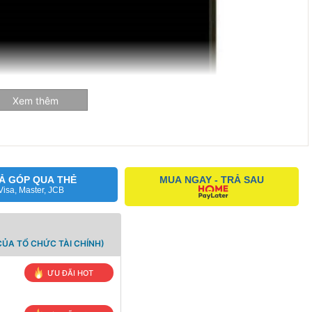
Xem thêm
Ả GÓP QUA THẺ
MUA NGAY - TRẢ SAU
Visa, Master, JCB
ỦA TỔ CHỨC TÀI CHÍNH)
 Màn hình Macbook Air 2020 đều là hàng mới, tương thích với
ƯU ĐÃI HOT