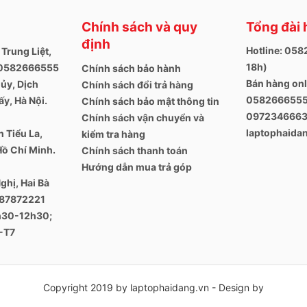
Chính sách và quy
Tổng đài 
định
Hotline: 05
 Trung Liệt,
18h)
. 0582666555
Chính sách bảo hành
Bán hàng onl
ủy, Dịch
Chính sách đổi trả hàng
0582666555
y, Hà Nội.
Chính sách bảo mật thông tin
097234666
Chính sách vận chuyển và
laptophaid
 Tiểu La,
kiểm tra hàng
Hồ Chí Minh.
Chính sách thanh toán
Hướng dẫn mua trả góp
ghị, Hai Bà
387872221
8h30-12h30;
-T7
Copyright 2019 by laptophaidang.vn - Design by