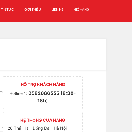
TIN TỨC
GIỚI THIỆU
LIÊN HỆ
GIỎ HÀNG
HỖ TRỢ KHÁCH HÀNG
0582666555 (8:30-
Hotline 1:
18h)
HỆ THỐNG CỬA HÀNG
28 Thái Hà - Đống Đa - Hà Nội