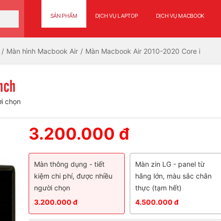
SẢN PHẨM
DỊCH VỤ LAPTOP
DỊCH VỤ MACBOOK
Màn hình Macbook Air
Màn Macbook Air 2010-2020 Core i
nch
ời chọn
3.200.000 đ
Màn thông dụng - tiết
Màn zin LG - panel từ
kiệm chi phí, được nhiều
hãng lớn, màu sắc chân
người chọn
thực (tạm hết)
3.200.000 đ
4.500.000 đ