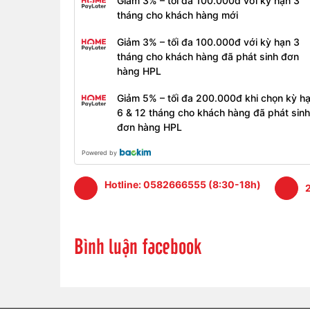
Bảo hành:
Giảm 3% – tối đa 100.000đ với kỳ hạn 3
tháng cho khách hàng mới
- Thời hạn bảo hành 3 tháng
Giảm 3% – tối đa 100.000đ với kỳ hạn 3
- Sửa chữa và thay thế mới nếu phát sinh lỗi v
tháng cho khách hàng đã phát sinh đơn
hàng HPL
- Trường hợp không nhận bảo hành: màn hình kh
hành.
Giảm 5% – tối đa 200.000đ khi chọn kỳ h
6 & 12 tháng cho khách hàng đã phát sinh
đơn hàng HPL
Powered by
Hotline:
0582666555 (8:30-18h)
2
Bình luận facebook