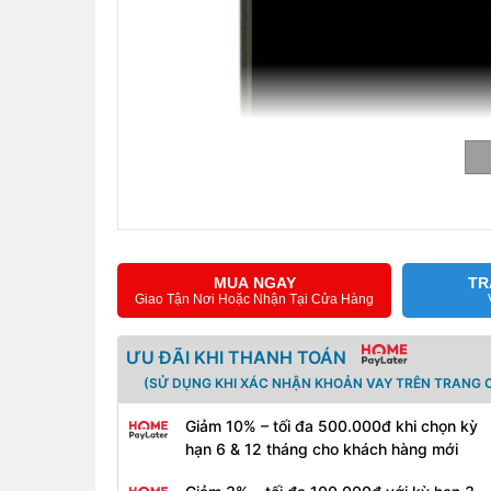
MUA NGAY
TR
Giao Tận Nơi Hoặc Nhận Tại Cửa Hàng
ƯU ĐÃI KHI THANH TOÁN
Cam kết:
(SỬ DỤNG KHI XÁC NHẬN KHOẢN VAY TRÊN TRANG C
Giảm 10% – tối đa 500.000đ khi chọn kỳ
Cửa hàng chúng tôi cam kết cung cấp sản phẩm
hạn 6 & 12 tháng cho khách hàng mới
máy, chuẩn thông số kỹ thuật của nhà sản xuất.