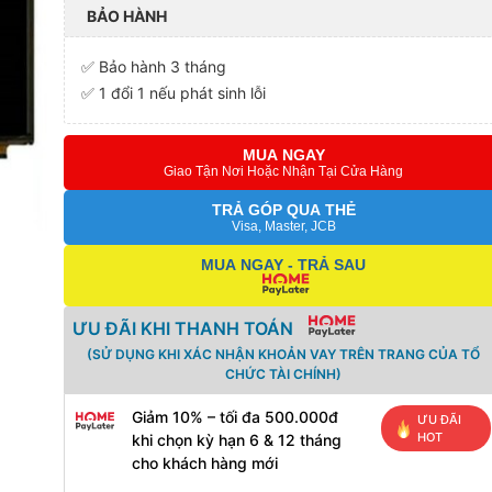
BẢO HÀNH
✅ Bảo hành 3 tháng
✅ 1 đổi 1 nếu phát sinh lỗi
MUA NGAY
Giao Tận Nơi Hoặc Nhận Tại Cửa Hàng
TRẢ GÓP QUA THẺ
Visa, Master, JCB
MUA NGAY - TRẢ SAU
ƯU ĐÃI KHI THANH TOÁN
(SỬ DỤNG KHI XÁC NHẬN KHOẢN VAY TRÊN TRANG CỦA TỔ
CHỨC TÀI CHÍNH)
Giảm 10% – tối đa 500.000đ
ƯU ĐÃI
HOT
khi chọn kỳ hạn 6 & 12 tháng
cho khách hàng mới