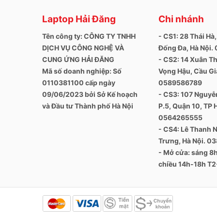
Laptop Hải Đăng
Chi nhánh
Tên công ty: CÔNG TY TNHH
- CS1: 28 Thái Hà,
DỊCH VỤ CÔNG NGHỆ VÀ
Đống Đa, Hà Nội
CUNG ỨNG HẢI ĐĂNG
- CS2: 14 Xuân Th
Mã số doanh nghiệp: Số
Vọng Hậu, Cầu Giấ
0110381100 cấp ngày
0589586789
09/06/2023 bởi Sở Kế hoạch
- CS3: 107 Nguyễn
và Đầu tư Thành phố Hà Nội
P.5, Quận 10, TP 
0564265555
- CS4: Lê Thanh N
Trưng, Hà Nội. 0
- Mở cửa: sáng 
chiều 14h-18h T2