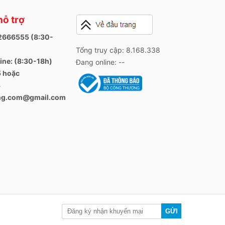
hỗ trợ
82666555 (8:30-
Tổng truy cập: 8.168.338
ine: (8:30-18h)
Đang online: --
 hoặc
3
ang.com@gmail.com
GỬI