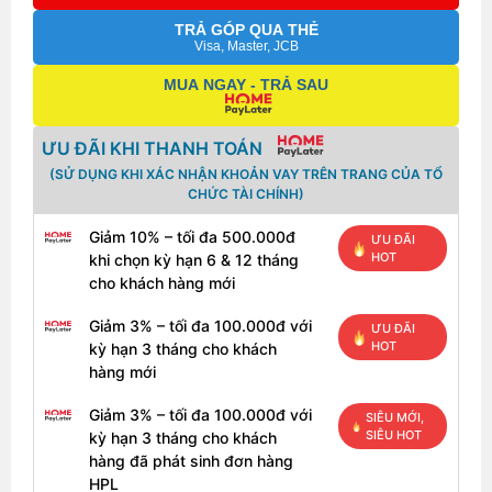
TRẢ GÓP QUA THẺ
Visa, Master, JCB
MUA NGAY - TRẢ SAU
ƯU ĐÃI KHI THANH TOÁN
(SỬ DỤNG KHI XÁC NHẬN KHOẢN VAY TRÊN TRANG CỦA TỔ
CHỨC TÀI CHÍNH)
Giảm 10% – tối đa 500.000đ
ƯU ĐÃI
HOT
khi chọn kỳ hạn 6 & 12 tháng
cho khách hàng mới
Giảm 3% – tối đa 100.000đ với
ƯU ĐÃI
HOT
kỳ hạn 3 tháng cho khách
hàng mới
Giảm 3% – tối đa 100.000đ với
SIÊU MỚI,
SIÊU HOT
kỳ hạn 3 tháng cho khách
hàng đã phát sinh đơn hàng
HPL