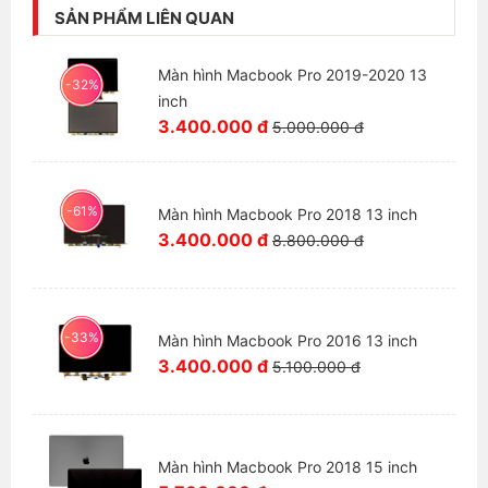
SẢN PHẨM LIÊN QUAN
- Thời hạn bảo hành 3 tháng
Màn hình Macbook Pro 2019-2020 13
- 1 đổi 1 mới nếu phát sinh lỗi và không đúng mẫu
-32%
mã
inch
3.400.000 đ
5.000.000 đ
- Trường hợp không nhận bảo hành: màn hình không
còn nguyên vẹn, bị dính nước, không có hoặc rách
tem bảo hành.
-61%
Màn hình Macbook Pro 2018 13 inch
3.400.000 đ
8.800.000 đ
-33%
Màn hình Macbook Pro 2016 13 inch
3.400.000 đ
5.100.000 đ
Màn hình Macbook Pro 2018 15 inch