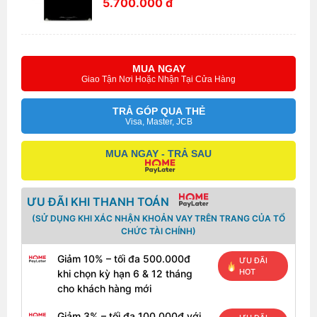
5.700.000 đ
MUA NGAY
Giao Tận Nơi Hoặc Nhận Tại Cửa Hàng
TRẢ GÓP QUA THẺ
Visa, Master, JCB
MUA NGAY - TRẢ SAU
ƯU ĐÃI KHI THANH TOÁN
(SỬ DỤNG KHI XÁC NHẬN KHOẢN VAY TRÊN TRANG CỦA TỔ
CHỨC TÀI CHÍNH)
Giảm 10% – tối đa 500.000đ
ƯU ĐÃI
HOT
khi chọn kỳ hạn 6 & 12 tháng
cho khách hàng mới
Giảm 3% – tối đa 100.000đ với