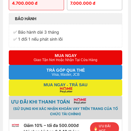
4.700.000 đ
7.000.000 đ
BẢO HÀNH
✅ Bảo hành dài 3 tháng
✅ 1 đổi 1 nếu phát sinh lỗi
MUA NGAY
Giao Tận Nơi Hoặc Nhận Tại Cửa Hàng
TRẢ GÓP QUA THẺ
Visa, Master, JCB
MUA NGAY - TRẢ SAU
ƯU ĐÃI KHI THANH TOÁN
(SỬ DỤNG KHI XÁC NHẬN KHOẢN VAY TRÊN TRANG CỦA TỔ
CHỨC TÀI CHÍNH)
Giảm 10% – tối đa 500.000đ
ƯU ĐÃI
HOT