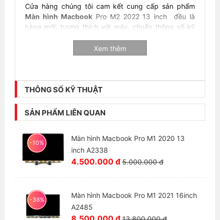
Cửa hàng chúng tôi cam kết cung cấp sản phẩm
Màn hình Macbook
Pro M2 2022 13 inch đều là
hàng mới, tương thích với máy, chuẩn thông số kỹ
thuật của nhà sản xuất. Màn có chất lượng hiển thị
rõ nét, độ sáng tốt.
Hải Đăng Laptop
luôn sẵn màn,
Xem thêm
sẵn sàng phục vụ khách có nhu cầu mua màn bất
cứ lúc nào.
Bảo hành màn hình
Macbook Pro
THÔNG SỐ KỸ THUẬT
M2 2022 13 inch
:
SẢN PHẨM LIÊN QUAN
- Thời hạn bảo hành 3 tháng
- 1 đổi 1 nếu phát sinh lỗi và không đúng mẫu mã
Màn hình Macbook Pro M1 2020 13
-10%
inch A2338
- Trường hợp không nhận bảo hành: màn hình không
4.500.000 đ
còn nguyên vẹn, bị dính nước, không có hoặc rách
5.000.000 đ
tem bảo hành.
Màn hình Macbook Pro M1 2021 16inch
-38%
A2485
8.500.000 đ
13.800.000 đ