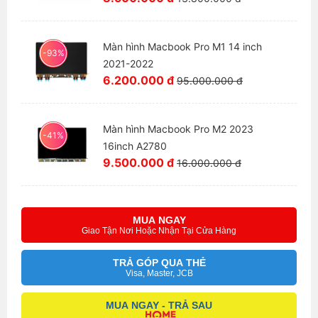
Màn hình Macbook Pro M1 14 inch
-93%
2021-2022
6.200.000 đ
95.000.000 đ
Màn hình Macbook Pro M2 2023
-41%
16inch A2780
9.500.000 đ
16.000.000 đ
MUA NGAY
Giao Tận Nơi Hoặc Nhận Tại Cửa Hàng
TRẢ GÓP QUA THẺ
Visa, Master, JCB
MUA NGAY - TRẢ SAU