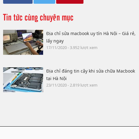
Tin tức cùng chuyên mục
Địa chỉ sửa macbook uy tín Hà Nội – Giá rẻ,
lấy ngay
17/11/2020 - 3.952 lượt xem
Địa chỉ đáng tin cậy khi sửa chữa Macbook
tại Hà Nội
23/11/2020 - 2.819 lượt xem