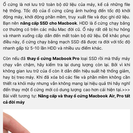
Ổ cứng là nơi lưu trữ toàn bộ dữ liệu của máy, kể cả những file
hệ thống. Tốc độ của ổ cứng cũng ảnh hưởng đến tốc độ khởi
động máy, khởi động phần mềm, truy xuất file và đọc ghi dữ liệu.
Bạn nên
nâng cấp SSD cho Macbook
. HDD là ổ cứng chạy bằng
cơ thường có trên các mẫu Mac đời cũ. Ổ này rất dễ bị hư hỏng
và nhanh xuống cấp dẫn đến mất toàn bộ dữ liệu. Để khắc phục
điều này, ổ cứng chạy bằng mạch SSD đã được ra đời với tốc độ
nhanh gấp từ 5-10 lần HDD và nhiều ưu điểm khác.
Còn nếu đã
thay ổ cứng Macbook Pro
loại SSD rồi mà thấy máy
chạy vẫn chậm, hãy kiểm tra lại dung lượng còn lại. Bởi vì khi
không gian lưu trữ của ổ còn ít dẫn đến hiệu suất hệ thống giảm,
hay bị treo máy. Khi đã xóa bỏ các file và phần mềm không cần
thiết ra khỏi máy nhưng vẫn không mang lại hiệu quả thì hãy nghĩ
đến thay một ổ cứng mới có dung lượng cao hơn cái hiện tại.>>>
Bài viết tương tự:
Nâng cấp và thay ổ cứng Macbook Air, Pro tất
cả đời máy