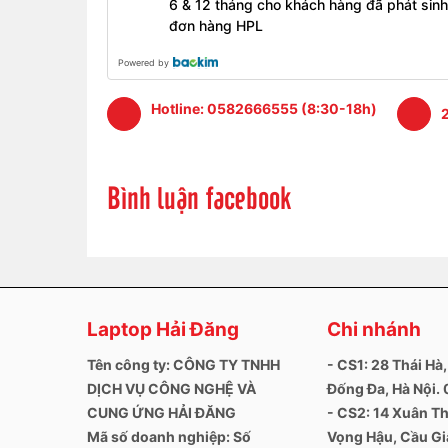
6 & 12 tháng cho khách hàng đã phát sinh
- Thời hạn bảo hành 6 tháng
đơn hàng HPL
- 1 đổi 1 nếu phát sinh các lỗi như phồng pin, sụ
Powered by
- Trường hợp không nhận bảo hành: pin không còn
Hotline:
0582666555 (8:30-18h)
2
Bình luận facebook
Laptop Hải Đăng
Chi nhánh
Tên công ty: CÔNG TY TNHH
- CS1: 28 Thái Hà,
DỊCH VỤ CÔNG NGHỆ VÀ
Đống Đa, Hà Nội
CUNG ỨNG HẢI ĐĂNG
- CS2: 14 Xuân Th
Mã số doanh nghiệp: Số
Vọng Hậu, Cầu Giấ