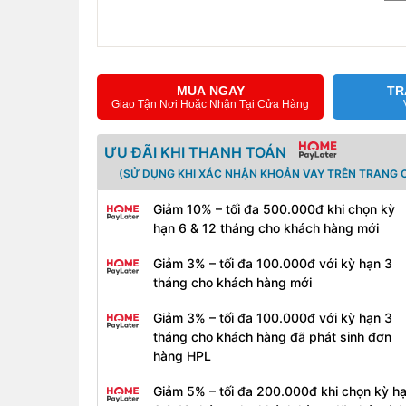
Thông số kỹ thuật:
MUA NGAY
TR
Điện áp:
11.36 V
Giao Tận Nơi Hoặc Nhận Tại Cửa Hàng
Dung lượng:
5042mAh/57.3Wh
Tương thích:
Microsoft Surface Book 3
ƯU ĐÃI KHI THANH TOÁN
(SỬ DỤNG KHI XÁC NHẬN KHOẢN VAY TRÊN TRANG C
Quy trình thay pin:
Giảm 10% – tối đa 500.000đ khi chọn kỳ
- Bước 1: Tiếp nhận thiết bị, kiểm tra tình trạng và
hạn 6 & 12 tháng cho khách hàng mới
- Bước 2: Báo giá pin Surface
Giảm 3% – tối đa 100.000đ với kỳ hạn 3
- Bước 3: Khách đồng ý giá tiến hành lấy pin mới 
tháng cho khách hàng mới
- Bước 4: Kiểm tra xem máy có nhận pin không, p
Giảm 3% – tối đa 100.000đ với kỳ hạn 3
tháng cho khách hàng đã phát sinh đơn
- Bước 5: Bàn giao lại máy. Khách thanh toán tiề
hàng HPL
Bảo hành:
Giảm 5% – tối đa 200.000đ khi chọn kỳ h