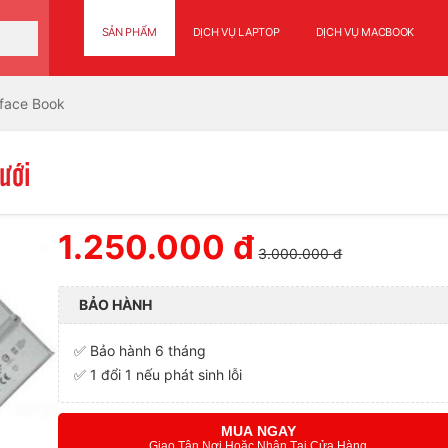
SẢN PHẨM
DỊCH VỤ LAPTOP
DỊCH VỤ MACBOOK
rface Book
ưới
1.250.000 đ
3.000.000 đ
BẢO HÀNH
✅ Bảo hành 6 tháng
✅ 1 đổi 1 nếu phát sinh lỗi
MUA NGAY
Giao Tận Nơi Hoặc Nhận Tại Cửa Hàng