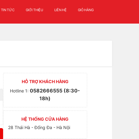
TIN TỨC
GIỚI THIỆU
LIÊN HỆ
GIỎ HÀNG
HỖ TRỢ KHÁCH HÀNG
0582666555 (8:30-
Hotline 1:
18h)
HỆ THỐNG CỬA HÀNG
28 Thái Hà - Đống Đa - Hà Nội