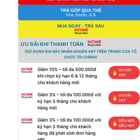
TRẢ GÓP QUA THẺ
Visa, Master, JCB
MUA NGAY - TRẢ SAU
ƯU ĐÃI KHI THANH TOÁN
(SỬ DỤNG KHI XÁC NHẬN KHOẢN VAY TRÊN TRANG CỦA TỔ
CHỨC TÀI CHÍNH)
Giảm 10% – tối đa 500.000đ
ƯU ĐÃI
HOT
khi chọn kỳ hạn 6 & 12 tháng
cho khách hàng mới
Giảm 3% – tối đa 100.000đ với
ƯU ĐÃI
HOT
kỳ hạn 3 tháng cho khách
hàng mới
Giảm 3% – tối đa 100.000đ với
SIÊU MỚI,
SIÊU HOT
kỳ hạn 3 tháng cho khách
hàng đã phát sinh đơn hàng
HPL