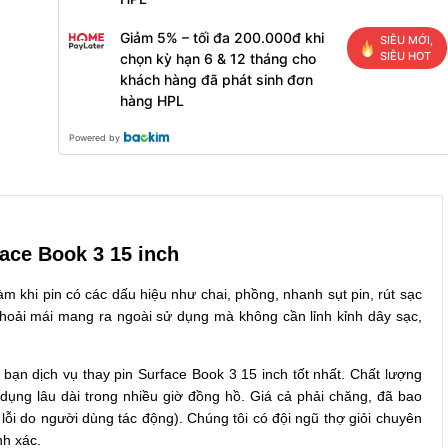
Giảm 5% – tối đa 200.000đ khi
SIÊU MỚI,
SIÊU HOT
chọn kỳ hạn 6 & 12 tháng cho
khách hàng đã phát sinh đơn
hàng HPL
Powered by
face Book 3 15 inch
m khi pin có các dấu hiệu như chai, phồng, nhanh sụt pin, rút sạc
 thoải mái mang ra ngoài sử dụng mà không cần lỉnh kỉnh dây sạc,
 bạn dịch vụ thay pin Surface Book 3 15 inch tốt nhất. Chất lượng
 dụng lâu dài trong nhiều giờ đồng hồ. Giá cả phải chăng, đã bao
 lỗi do người dùng tác động). Chúng tôi có đội ngũ thợ giỏi chuyên
nh xác.