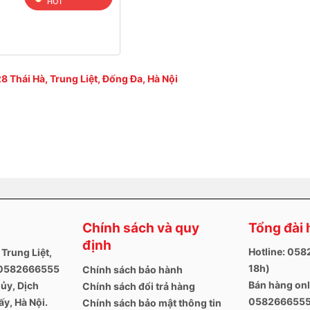
HOT
t pin nhanh, không nhận điện hoặc không lên %,…
 nguyên vẹn, bị dính nước, không có hoặc rách tem bảo hành.
8 Thái Hà, Trung Liệt, Đống Đa, Hà Nội
Chính sách và quy
Tổng đài 
định
Hotline: 05
 Trung Liệt,
18h)
. 0582666555
Chính sách bảo hành
Bán hàng onl
ủy, Dịch
Chính sách đổi trả hàng
0582666555
y, Hà Nội.
Chính sách bảo mật thông tin