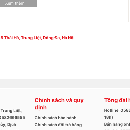
Xem thêm
, Book 3 15 inch card rời
8 Thái Hà, Trung Liệt, Đống Đa, Hà Nội
mã
 còn nguyên vẹn, bị dính nước, không có hoặc rách tem bảo
Chính sách và quy
Tổng đài 
định
Hotline: 05
 Trung Liệt,
18h)
. 0582666555
Chính sách bảo hành
Bán hàng onl
ủy, Dịch
Chính sách đổi trả hàng