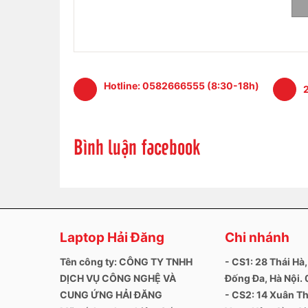
Thông số kỹ thuật sạc:
Loại sản phẩm:
Sạc Surface Book 1, Book 2
Nguồn vào:
AC 100-240V, 50-60Hz
Công suất:
127W
Hotline:
0582666555 (8:30-18h)
2
Bảo hành:
- Thời hạn bảo hành 6 tháng
Bình luận facebook
- Đổi mới nếu phát sinh lỗi và không đúng mẫu 
- Trường hợp không nhận bảo hành: sạc không
hành.
Laptop Hải Đăng
Chi nhánh
Tên công ty: CÔNG TY TNHH
- CS1: 28 Thái Hà,
DỊCH VỤ CÔNG NGHỆ VÀ
Đống Đa, Hà Nội
CUNG ỨNG HẢI ĐĂNG
- CS2: 14 Xuân Th