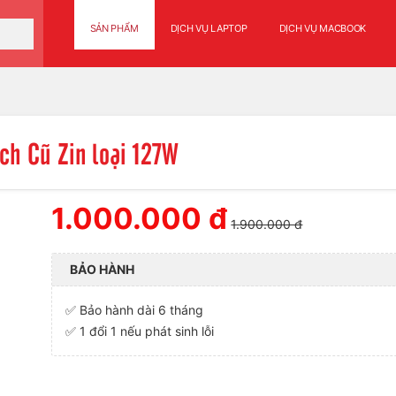
SẢN PHẨM
DỊCH VỤ LAPTOP
DỊCH VỤ MACBOOK
ch Cũ Zin loại 127W
1.000.000 đ
1.900.000 đ
BẢO HÀNH
✅ Bảo hành dài 6 tháng
✅ 1 đổi 1 nếu phát sinh lỗi