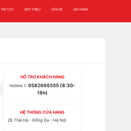
TIN TỨC
GIỚI THIỆU
LIÊN HỆ
GIỎ HÀNG
HỖ TRỢ KHÁCH HÀNG
0582666555 (8:30-
Hotline 1:
18h)
HỆ THỐNG CỬA HÀNG
28 Thái Hà - Đống Đa - Hà Nội