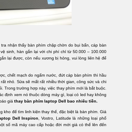
 tra nhận thấy bàn phím chập chờn do bụi bẩn, cáp bàn
vệ sinh, hàn gắn lại với chi phí chỉ từ 50.000 – 100.000
n lại được, còn nếu xương bị hỏng, vui lòng liên hệ để
ược, chết mạch do ngấm nước, đứt cáp bàn phím thì hầu
ất nhỏ. Sửa sẽ mất rất nhiều thời gian, công sức và chi
ỗi. Trong trường hợp này, việc thay phím mới là bắt buộc.
xác định xem nó thuộc dòng máy gì, loại có led hay không
 báo giá
thay bàn phím laptop Dell bao nhiêu tiền.
 kho để tìm linh kiện thay thế, đặc biệt là bàn phím. Giá
aptop Dell Inspiron
, Vostro, Latitude là những loại phổ
một số mã máy cao cấp hoặc đời mới giá có thể lên đến