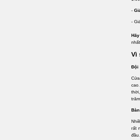
-
Gi
- Gi
Hãy
nhấ
Vì
Đội
Cửa 
cao.
thời
trăm
Bàn
Nhiề
rất 
đầu