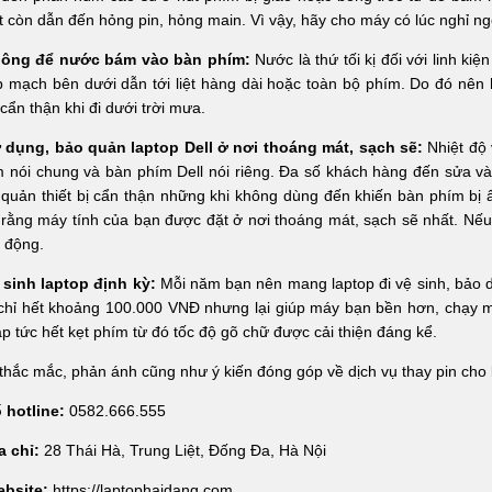
t còn dẫn đến hỏng pin, hỏng main. Vì vậy, hãy cho máy có lúc nghỉ ng
ông để nước bám vào bàn phím:
Nước là thứ tối kị đối với linh ki
p mạch bên dưới dẫn tới liệt hàng dài hoặc toàn bộ phím. Do đó nê
 cẩn thận khi đi dưới trời mưa.
ử dụng, bảo quản laptop Dell ở nơi thoáng mát, sạch sẽ:
Nhiệt độ
 nói chung và bàn phím Dell nói riêng. Đa số khách hàng đến sửa v
quản thiết bị cẩn thận những khi không dùng đến khiến bàn phím bị
rằng máy tính của bạn được đặt ở nơi thoáng mát, sạch sẽ nhất. Nế
 động.
ệ sinh laptop định kỳ:
Mỗi năm bạn nên mang laptop đi vệ sinh, bảo dư
 chỉ hết khoảng 100.000 VNĐ nhưng lại giúp máy bạn bền hơn, chạy 
ập tức hết kẹt phím từ đó tốc độ gõ chữ được cải thiện đáng kể.
thắc mắc, phản ánh cũng như ý kiến đóng góp về dịch vụ thay pin cho 
 hotline:
0582.666.555
a chỉ:
28 Thái Hà, Trung Liệt, Đống Đa, Hà Nội
ebsite:
https://laptophaidang.com