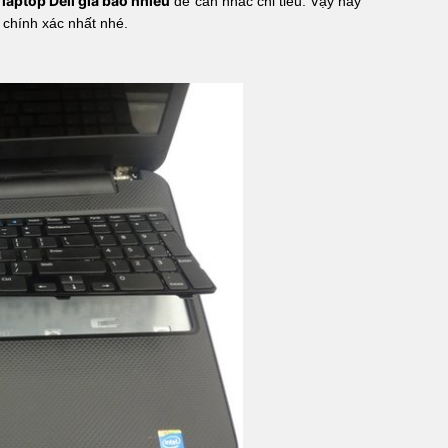
laptop Dell giá bao nhiêu
để cân nhắc chi tiêu. Vậy hãy
 chính xác nhất nhé.