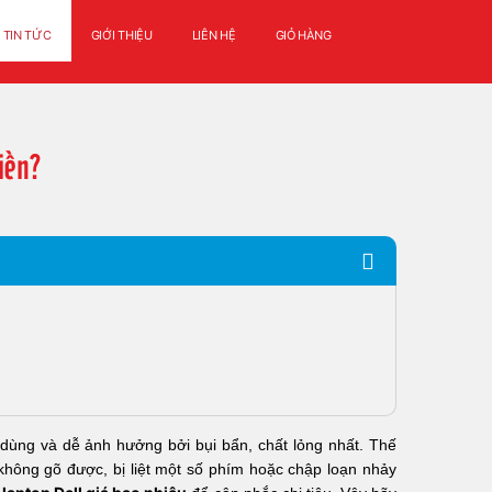
TIN TỨC
GIỚI THIỆU
LIÊN HỆ
GIỎ HÀNG
iền?
 dùng và dễ ảnh hưởng bởi bụi bẩn, chất lỏng nhất. Thế
không gõ được, bị liệt một số phím hoặc chập loạn nhảy