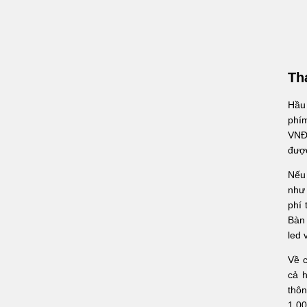
Th
Hầu 
phím
VNĐ.
được
Nếu 
như 
phí 
Bàn 
led 
Về c
cả 
thô
1.0