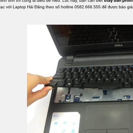
thay bàn phím 
linh tinh thì cũng là điều dễ hiểu. Lúc này, bạn cần biết
 lạc với Laptop Hải Đăng theo số hotline 0582.666.555 để được báo giá