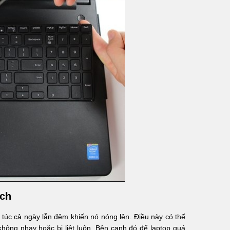
ách
 túc cả ngày lẫn đêm khiến nó nóng lên. Điều này có thể
hông nhạy hoặc bị liệt luôn. Bên cạnh đó để laptop quá