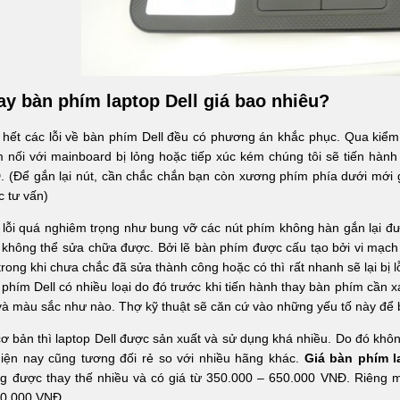
ay bàn phím laptop Dell giá bao nhiêu?
hết các lỗi về bàn phím Dell đều có phương án khắc phục. Qua kiểm
 nối với mainboard bị lỏng hoặc tiếp xúc kém chúng tôi sẽ tiến hành 
 (Để gắn lại nút, cần chắc chắn bạn còn xương phím phía dưới mới gắ
 tư vấn)
lỗi quá nghiêm trọng như bung vỡ các nút phím không hàn gắn lại đ
không thể sửa chữa được. Bởi lẽ bàn phím được cấu tạo bởi vi mạch r
trong khi chưa chắc đã sửa thành công hoặc có thì rất nhanh sẽ lại bị l
phím Dell có nhiều loại do đó trước khi tiến hành thay bàn phím cần 
và màu sắc như nào. Thợ kỹ thuật sẽ căn cứ vào những yếu tố này để
ơ bản thì laptop Dell được sản xuất và sử dụng khá nhiều. Do đó không
hiện nay cũng tương đối rẻ so với nhiều hãng khác.
Giá bàn phím l
ng được thay thế nhiều và có giá từ 350.000 – 650.000 VNĐ. Riêng 
00.000 VNĐ.