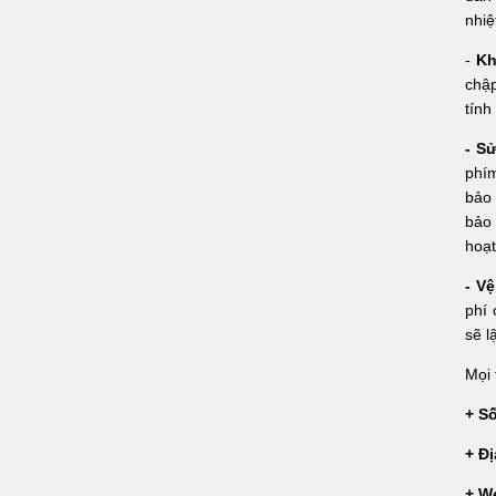
nhiệ
-
Kh
chậ
tính
- S
phím
bảo 
bảo 
hoạt
- V
phí
sẽ l
Mọi 
+ Số
+ Đị
+ W