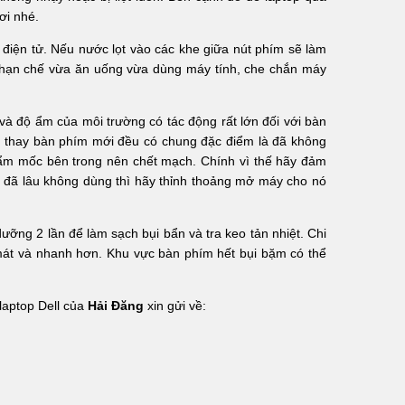
ơi nhé.
ện điện tử. Nếu nước lọt vào các khe giữa nút phím sẽ làm
n hạn chế vừa ăn uống vừa dùng máy tính, che chắn máy
 và độ ẩm của môi trường có tác động rất lớn đối với bàn
à thay bàn phím mới đều có chung đặc điểm là đã không
 ẩm mốc bên trong nên chết mạch. Chính vì thế hãy đảm
u đã lâu không dùng thì hãy thỉnh thoảng mở máy cho nó
ỡng 2 lần để làm sạch bụi bẩn và tra keo tản nhiệt. Chi
mát và nhanh hơn. Khu vực bàn phím hết bụi bặm có thể
laptop Dell của
Hải Đăng
xin gửi về: