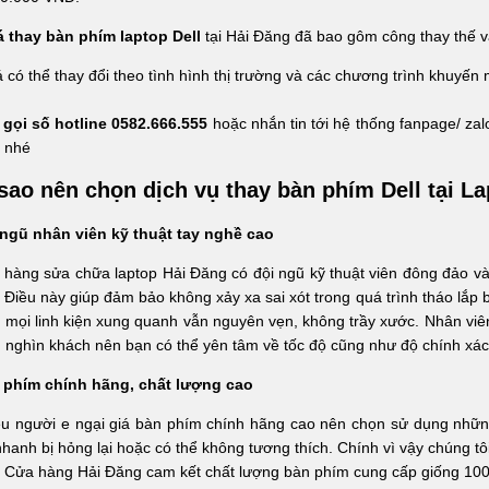
á thay bàn phím laptop Dell
tại Hải Đăng đã bao gôm công thay thế v
á có thể thay đổi theo tình hình thị trường và các chương trình khuyến 
 gọi số hotline 0582.666.555
hoặc nhắn tin tới hệ thống fanpage/ zal
t nhé
 sao nên chọn dịch vụ thay bàn phím Dell tại L
 ngũ nhân viên kỹ thuật tay nghề cao
hàng sửa chữa laptop Hải Đăng có đội ngũ kỹ thuật viên đông đảo và 
 Điều này giúp đảm bảo không xảy xa sai xót trong quá trình tháo lắp
, mọi linh kiện xung quanh vẫn nguyên vẹn, không trầy xước. Nhân viê
 nghìn khách nên bạn có thể yên tâm về tốc độ cũng như độ chính xác
 phím chính hãng, chất lượng cao
u người e ngại giá bàn phím chính hãng cao nên chọn sử dụng những l
nhanh bị hỏng lại hoặc có thể không tương thích. Chính vì vậy chúng 
. Cửa hàng Hải Đăng cam kết chất lượng bàn phím cung cấp giống 10