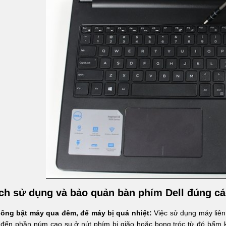
ch sử dụng và bảo quản bàn phím Dell đúng c
ông bật máy qua đêm, để máy bị quá nhiệt:
Việc sử dụng máy liên
đến phần núm cao su ở nút phím bị gião hoặc bong tróc từ đó bấm k