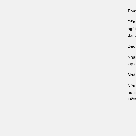
Tha
Đến 
ngồi
dài 
Bảo
Nhằ
lapt
Nhâ
Nếu
hotl
lưỡn