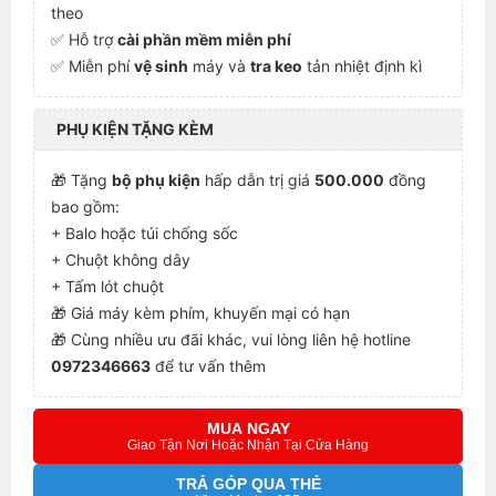
theo
✅ Hỗ trợ
cài phần mềm miễn phí
✅ Miễn phí
vệ sinh
máy và
tra keo
tản nhiệt định kì
PHỤ KIỆN TẶNG KÈM
🎁 Tặng
bộ phụ kiện
hấp dẫn trị giá
500.000
đồng
bao gồm:
+ Balo hoặc túi chống sốc
+ Chuột không dây
+ Tấm lót chuột
🎁 Giá máy kèm phím, khuyến mại có hạn
🎁 Cùng nhiều ưu đãi khác, vui lòng liên hệ hotline
0972346663
để tư vấn thêm
MUA NGAY
Giao Tận Nơi Hoặc Nhận Tại Cửa Hàng
TRẢ GÓP QUA THẺ