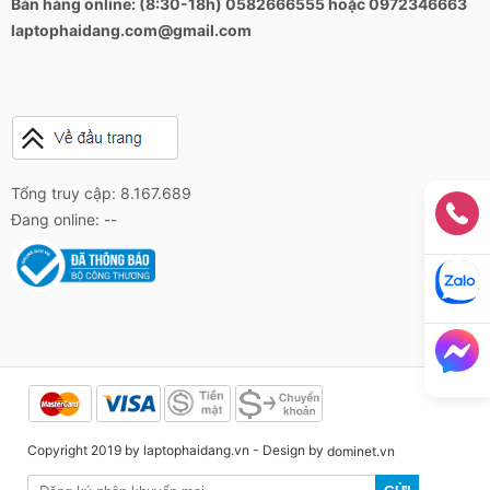
Bán hàng online: (8:30-18h) 0582666555 hoặc 0972346663
laptophaidang.com@gmail.com
Tổng truy cập: 8.167.689
Đang online: --
Copyright 2019 by laptophaidang.vn - Design by
dominet.vn