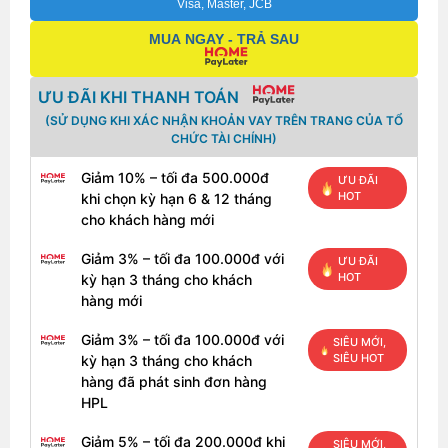
Visa, Master, JCB
MUA NGAY - TRẢ SAU
ƯU ĐÃI KHI THANH TOÁN
(SỬ DỤNG KHI XÁC NHẬN KHOẢN VAY TRÊN TRANG CỦA TỔ
CHỨC TÀI CHÍNH)
Giảm 10% – tối đa 500.000đ
ƯU ĐÃI
HOT
khi chọn kỳ hạn 6 & 12 tháng
cho khách hàng mới
Giảm 3% – tối đa 100.000đ với
ƯU ĐÃI
HOT
kỳ hạn 3 tháng cho khách
hàng mới
Giảm 3% – tối đa 100.000đ với
SIÊU MỚI,
SIÊU HOT
kỳ hạn 3 tháng cho khách
hàng đã phát sinh đơn hàng
HPL
Giảm 5% – tối đa 200.000đ khi
SIÊU MỚI,