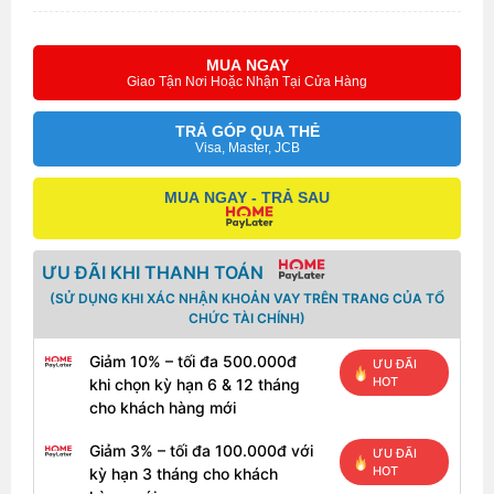
MUA NGAY
Giao Tận Nơi Hoặc Nhận Tại Cửa Hàng
TRẢ GÓP QUA THẺ
Visa, Master, JCB
MUA NGAY - TRẢ SAU
ƯU ĐÃI KHI THANH TOÁN
(SỬ DỤNG KHI XÁC NHẬN KHOẢN VAY TRÊN TRANG CỦA TỔ
CHỨC TÀI CHÍNH)
Giảm 10% – tối đa 500.000đ
ƯU ĐÃI
HOT
khi chọn kỳ hạn 6 & 12 tháng
cho khách hàng mới
Giảm 3% – tối đa 100.000đ với
ƯU ĐÃI
HOT
kỳ hạn 3 tháng cho khách