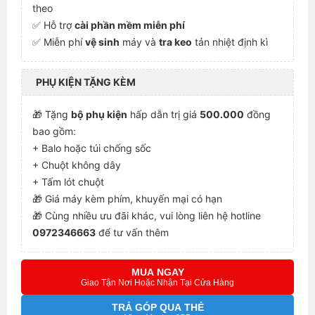
theo
✅ Hỗ trợ
cài phần mềm miễn phí
✅ Miễn phí
vệ sinh
máy và
tra keo
tản nhiệt định kì
PHỤ KIỆN TẶNG KÈM
🎁 Tặng
bộ phụ kiện
hấp dẫn trị giá
500.000
đồng
bao gồm:
+ Balo hoặc túi chống sốc
+ Chuột không dây
+ Tấm lót chuột
🎁 Giá máy kèm phím, khuyến mại có hạn
🎁 Cùng nhiều ưu đãi khác, vui lòng liên hệ hotline
0972346663
để tư vấn thêm
MUA NGAY
Giao Tận Nơi Hoặc Nhận Tại Cửa Hàng
TRẢ GÓP QUA THẺ