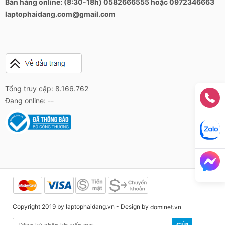
Bán hàng online: (8:30-18h) 0582666555 hoặc 0972346663
laptophaidang.com@gmail.com
Tổng truy cập: 8.166.762
Đang online: --
Copyright 2019 by laptophaidang.vn - Design by
dominet.vn