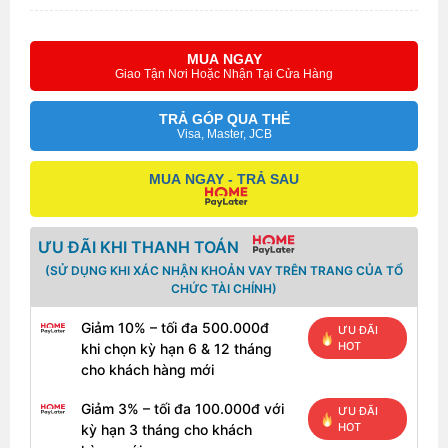
MUA NGAY
Giao Tận Nơi Hoặc Nhận Tại Cửa Hàng
TRẢ GÓP QUA THẺ
Visa, Master, JCB
MUA NGAY - TRẢ SAU
ƯU ĐÃI KHI THANH TOÁN
(SỬ DỤNG KHI XÁC NHẬN KHOẢN VAY TRÊN TRANG CỦA TỔ
CHỨC TÀI CHÍNH)
Giảm 10% – tối đa 500.000đ
ƯU ĐÃI
HOT
khi chọn kỳ hạn 6 & 12 tháng
cho khách hàng mới
Giảm 3% – tối đa 100.000đ với
ƯU ĐÃI
HOT
kỳ hạn 3 tháng cho khách