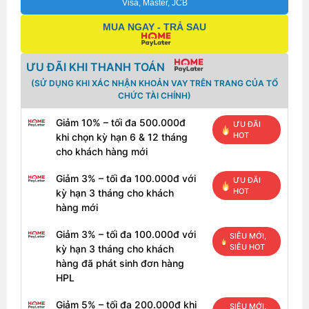
Visa, Master, JCB
MUA NGAY - TRẢ SAU
ƯU ĐÃI KHI THANH TOÁN
(SỬ DỤNG KHI XÁC NHẬN KHOẢN VAY TRÊN TRANG CỦA TỔ
CHỨC TÀI CHÍNH)
Giảm 10% – tối đa 500.000đ
ƯU ĐÃI
HOT
khi chọn kỳ hạn 6 & 12 tháng
cho khách hàng mới
Giảm 3% – tối đa 100.000đ với
ƯU ĐÃI
HOT
kỳ hạn 3 tháng cho khách
hàng mới
Giảm 3% – tối đa 100.000đ với
SIÊU MỚI,
SIÊU HOT
kỳ hạn 3 tháng cho khách
hàng đã phát sinh đơn hàng
HPL
Giảm 5% – tối đa 200.000đ khi
SIÊU MỚI,