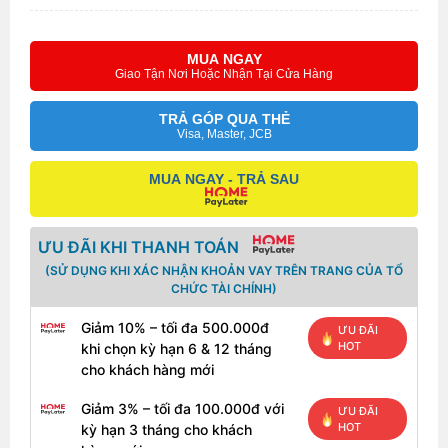
MUA NGAY
Giao Tận Nơi Hoặc Nhận Tại Cửa Hàng
TRẢ GÓP QUA THẺ
Visa, Master, JCB
MUA NGAY - TRẢ SAU
ƯU ĐÃI KHI THANH TOÁN
(SỬ DỤNG KHI XÁC NHẬN KHOẢN VAY TRÊN TRANG CỦA TỔ
CHỨC TÀI CHÍNH)
Giảm 10% – tối đa 500.000đ
ƯU ĐÃI
HOT
khi chọn kỳ hạn 6 & 12 tháng
cho khách hàng mới
Giảm 3% – tối đa 100.000đ với
ƯU ĐÃI
HOT
kỳ hạn 3 tháng cho khách