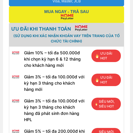
Visa, Master, JCB
MUA NGAY - TRẢ SAU
ƯU ĐÃI KHI THANH TOÁN
(SỬ DỤNG KHI XÁC NHẬN KHOẢN VAY TRÊN TRANG CỦA TỔ
CHỨC TÀI CHÍNH)
Giảm 10% – tối đa 500.000đ
ƯU ĐÃI
HOT
khi chọn kỳ hạn 6 & 12 tháng
cho khách hàng mới
Giảm 3% – tối đa 100.000đ với
ƯU ĐÃI
HOT
kỳ hạn 3 tháng cho khách
hàng mới
Giảm 3% – tối đa 100.000đ với
SIÊU MỚI,
SIÊU HOT
kỳ hạn 3 tháng cho khách
hàng đã phát sinh đơn hàng
HPL
Giảm 5% – tối đa 200.000đ khi
SIÊU MỚI,