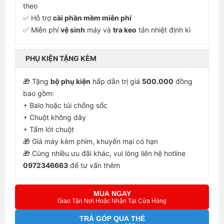
theo
✅ Hỗ trợ
cài phần mềm miễn phí
✅ Miễn phí
vệ sinh
máy và
tra keo
tản nhiệt định kì
PHỤ KIỆN TẶNG KÈM
🎁 Tặng
bộ phụ kiện
hấp dẫn trị giá
500.000
đồng
bao gồm:
+ Balo hoặc túi chống sốc
+ Chuột không dây
+ Tấm lót chuột
🎁 Giá máy kèm phím, khuyến mại có hạn
🎁 Cùng nhiều ưu đãi khác, vui lòng liên hệ hotline
0972346663
để tư vấn thêm
MUA NGAY
Giao Tận Nơi Hoặc Nhận Tại Cửa Hàng
TRẢ GÓP QUA THẺ