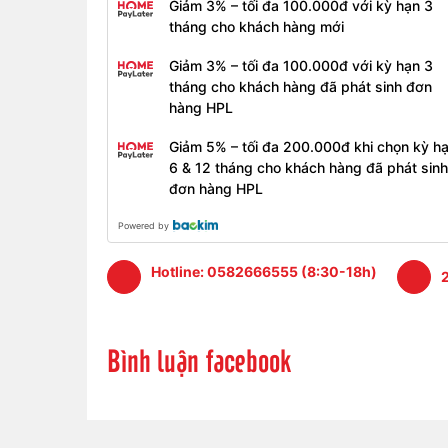
Giảm 3% – tối đa 100.000đ với kỳ hạn 3
tháng cho khách hàng mới
Giảm 3% – tối đa 100.000đ với kỳ hạn 3
tháng cho khách hàng đã phát sinh đơn
hàng HPL
Giảm 5% – tối đa 200.000đ khi chọn kỳ h
6 & 12 tháng cho khách hàng đã phát sinh
đơn hàng HPL
Powered by
Hotline:
0582666555 (8:30-18h)
2
Cổng kết nối bổ sung thêm Thunderbolt
Bình luận facebook
Cho đến nay, Microsoft đã sử dụng kết hợp đầ
hoặc USB-C) cho các sản phẩm Surface của mình
hai cổng USB-C đều hỗ trợ tiêu chuẩn Thunderbol
bạn vẫn có thể sử dụng tất cả các phụ kiện trướ