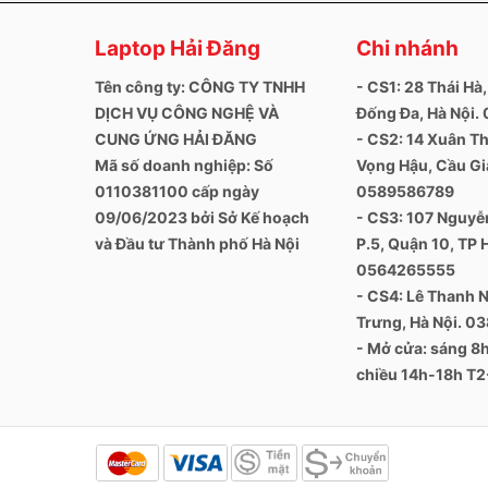
Cạnh trái: Nút chỉnh âm lượng, giắc cắm âm tha
Laptop Hải Đăng
Chi nhánh
Cạnh phải: Cổng sạc Surface , 2x USB-C w / Thu
Tên công ty: CÔNG TY TNHH
- CS1: 28 Thái Hà,
Dưới cùng: Chân tiếp xúc cho phím
DỊCH VỤ CÔNG NGHỆ VÀ
Đống Đa, Hà Nội
CUNG ỨNG HẢI ĐĂNG
- CS2: 14 Xuân Th
Mã số doanh nghiệp: Số
Vọng Hậu, Cầu Giấ
0110381100 cấp ngày
0589586789
09/06/2023 bởi Sở Kế hoạch
- CS3: 107 Nguyễn
và Đầu tư Thành phố Hà Nội
P.5, Quận 10, TP 
0564265555
- CS4: Lê Thanh N
Trưng, Hà Nội. 0
- Mở cửa: sáng 
chiều 14h-18h T2