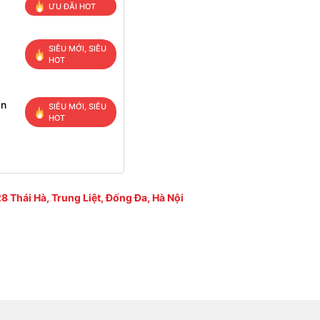
ƯU ĐÃI HOT
SIÊU MỚI, SIÊU
HOT
ạn
SIÊU MỚI, SIÊU
HOT
8 Thái Hà, Trung Liệt, Đống Đa, Hà Nội
 4
u nối Surface của riêng mình và cổng USB thông thường (USB-A
, nhưng Surface Pro 8 mới lần đầu tiên hỗ trợ Thunderbolt. Cả
t 4 mới nhất. Đầu nối Surface độc ​​quyền vẫn có sẵn có nghĩa là
c đó.