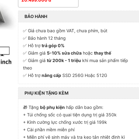
BẢO HÀNH
✅ Giá chưa bao gồm VAT, chưa phím, bút
✅ Bảo hành 12 tháng
✅ Hỗ trợ
trả góp 0%
✅ Giảm giá
5-10% sửa chữa
hoặc
thay thế
✅ Giảm giá
từ 200k - 1 triệu
khi mua sản phẩm tiếp
theo
✅ Hỗ trợ
nâng cấp
SSD 256G Hoặc 512G
PHỤ KIỆN TẶNG KÈM
🎁 Tặng
bộ phụ kiện
hấp dẫn bao gồm:
+ Túi chống sốc có quai tiện dụng trị giá 350k
+ Kính cường lực chống xước trị giá 199k
+ Cài phần mềm miễn phí
+ Miễn phí vệ sinh máy và tra keo tản nhiệt định kì