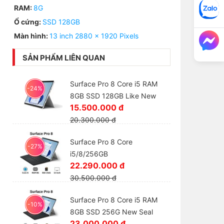
RAM:
8G
Ổ cứng:
SSD 128GB
Màn hình:
13 inch 2880 x 1920 Pixels
SẢN PHẨM LIÊN QUAN
Surface Pro 8 Core i5 RAM
-24%
8GB SSD 128GB Like New
15.500.000 đ
20.300.000 đ
Surface Pro 8 Core
-27%
i5/8/256GB
22.290.000 đ
30.500.000 đ
Surface Pro 8 Core i5 RAM
-10%
8GB SSD 256G New Seal
23.000.000 đ