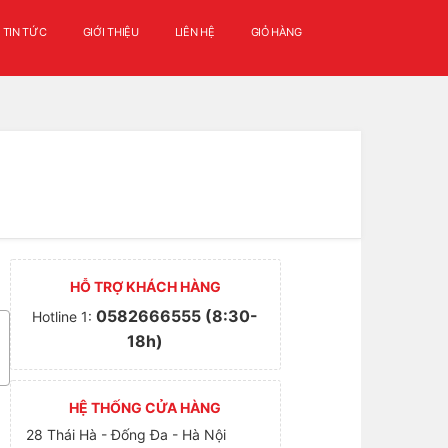
TIN TỨC
GIỚI THIỆU
LIÊN HỆ
GIỎ HÀNG
HỖ TRỢ KHÁCH HÀNG
0582666555 (8:30-
Hotline 1:
18h)
HỆ THỐNG CỬA HÀNG
28 Thái Hà - Đống Đa - Hà Nội