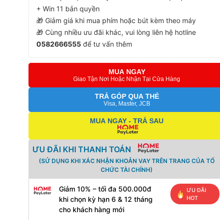
+ Win 11 bản quyền
🎁 Giảm giá khi mua phím hoặc bút kèm theo máy
🎁 Cùng nhiều ưu đãi khác, vui lòng liên hệ hotline
0582666555
để tư vấn thêm
MUA NGAY
Giao Tận Nơi Hoặc Nhận Tại Cửa Hàng
TRẢ GÓP QUA THẺ
Visa, Master, JCB
MUA NGAY - TRẢ SAU
ƯU ĐÃI KHI THANH TOÁN
(SỬ DỤNG KHI XÁC NHẬN KHOẢN VAY TRÊN TRANG CỦA TỔ
CHỨC TÀI CHÍNH)
Giảm 10% – tối đa 500.000đ
ƯU ĐÃI
HOT
khi chọn kỳ hạn 6 & 12 tháng
cho khách hàng mới