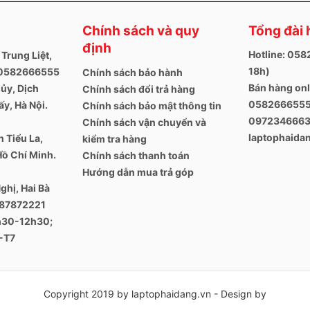
nh nổi 3,5 mm
Chính sách và quy
Tổng đài 
định
nderbolt 4, nút nguồn
Hotline: 05
 Trung Liệt,
18h)
. 0582666555
Chính sách bảo hành
Bán hàng onl
ủy, Dịch
Chính sách đổi trả hàng
0582666555
y, Hà Nội.
Chính sách bảo mật thông tin
097234666
Chính sách vận chuyển và
laptophaid
 Tiểu La,
kiểm tra hàng
Hồ Chí Minh.
Chính sách thanh toán
Hướng dẫn mua trả góp
ghị, Hai Bà
387872221
8h30-12h30;
-T7
Copyright 2019 by laptophaidang.vn - Design by