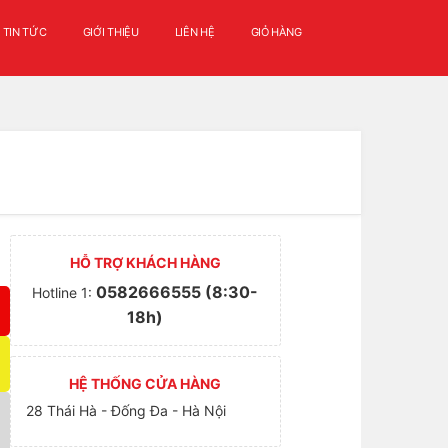
TIN TỨC
GIỚI THIỆU
LIÊN HỆ
GIỎ HÀNG
HỖ TRỢ KHÁCH HÀNG
0582666555 (8:30-
Hotline 1:
18h)
HỆ THỐNG CỬA HÀNG
28 Thái Hà - Đống Đa - Hà Nội