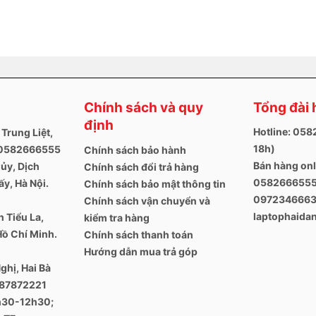
Chính sách và quy
Tổng đài 
định
Hotline: 05
 Trung Liệt,
18h)
. 0582666555
Chính sách bảo hành
Bán hàng onl
ủy, Dịch
Chính sách đổi trả hàng
0582666555
y, Hà Nội.
Chính sách bảo mật thông tin
097234666
Chính sách vận chuyển và
laptophaid
 Tiểu La,
kiểm tra hàng
Hồ Chí Minh.
Chính sách thanh toán
Hướng dẫn mua trả góp
ghị, Hai Bà
387872221
8h30-12h30;