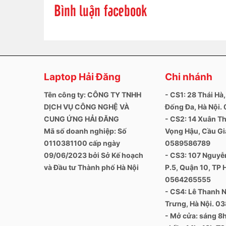
Bình luận facebook
Laptop Hải Đăng
Chi nhánh
Tên công ty: CÔNG TY TNHH
- CS1: 28 Thái Hà,
DỊCH VỤ CÔNG NGHỆ VÀ
Đống Đa, Hà Nội
CUNG ỨNG HẢI ĐĂNG
- CS2: 14 Xuân Th
Mã số doanh nghiệp: Số
Vọng Hậu, Cầu Giấ
0110381100 cấp ngày
0589586789
09/06/2023 bởi Sở Kế hoạch
- CS3: 107 Nguyễn
và Đầu tư Thành phố Hà Nội
P.5, Quận 10, TP 
0564265555
- CS4: Lê Thanh N
Trưng, Hà Nội. 0
- Mở cửa: sáng 