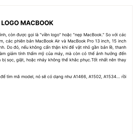
H LOGO MACBOOK
h, còn được gọi là "viền logo" hoặc "nẹp MacBook." So với các
m, các phiên bản MacBook Air và MacBook Pro 13 inch, 15 inch
nh. Do đó, nếu không cẩn thận khi để vật nhỏ gần bản lề, thanh
ỉ làm giảm tính thẩm mỹ của máy, mà còn có thể ảnh hưởng đến
 bị sọc, giật, hoặc nháy không thể khắc phục.Tốt nhất nên thay
 để tìm mã model, nó sẽ có dạng như A1466, A1502, A1534... rồi