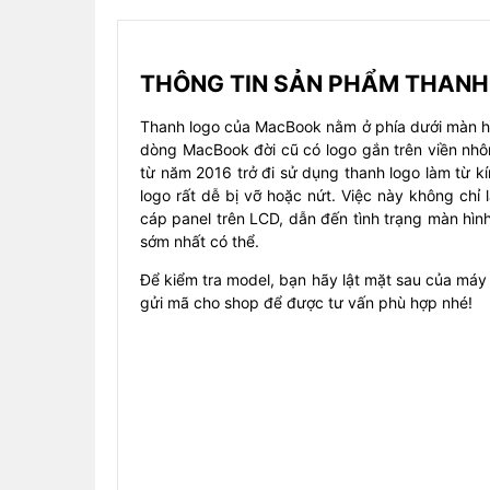
THÔNG TIN SẢN PHẨM THAN
Thanh logo của MacBook nằm ở phía dưới màn hìn
dòng MacBook đời cũ có logo gắn trên viền nhô
từ năm 2016 trở đi sử dụng thanh logo làm từ kí
logo rất dễ bị vỡ hoặc nứt. Việc này không ch
cáp panel trên LCD, dẫn đến tình trạng màn hình
sớm nhất có thể.
Để kiểm tra model, bạn hãy lật mặt sau của máy
gửi mã cho shop để được tư vấn phù hợp nhé!