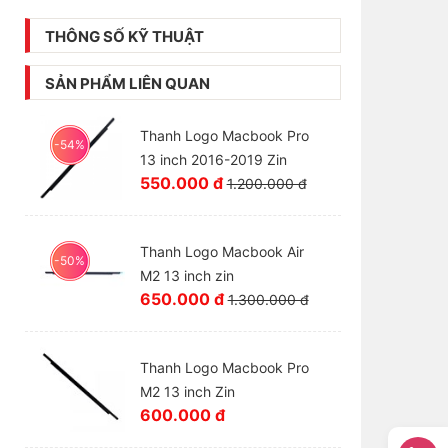
THÔNG SỐ KỸ THUẬT
SẢN PHẨM LIÊN QUAN
Thanh Logo Macbook Pro
-54%
13 inch 2016-2019 Zin
550.000 đ
1.200.000 đ
Thanh Logo Macbook Air
-50%
M2 13 inch zin
650.000 đ
1.300.000 đ
Thanh Logo Macbook Pro
M2 13 inch Zin
600.000 đ