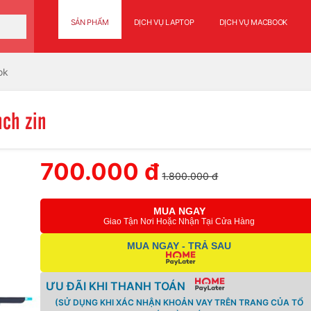
SẢN PHẨM
DỊCH VỤ LAPTOP
DỊCH VỤ MACBOOK
ok
nch zin
700.000 đ
1.800.000 đ
MUA NGAY
Giao Tận Nơi Hoặc Nhận Tại Cửa Hàng
MUA NGAY - TRẢ SAU
ƯU ĐÃI KHI THANH TOÁN
(SỬ DỤNG KHI XÁC NHẬN KHOẢN VAY TRÊN TRANG CỦA TỔ