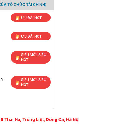
ỦA TỔ CHỨC TÀI CHÍNH)
ƯU ĐÃI HOT
ƯU ĐÃI HOT
SIÊU MỚI, SIÊU
HOT
ạn
SIÊU MỚI, SIÊU
HOT
8 Thái Hà, Trung Liệt, Đống Đa, Hà Nội