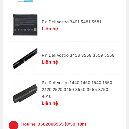
- Thay thế mới nếu phát sinh lỗi như phồng pin, sụt
pin nhanh, không nhận điện hoặc không lên %,…
Pin Dell Vostro 3491 5481 5581
- Trường hợp không nhận bảo hành: pin không còn
Liên hệ
nguyên vẹn, bị dính nước, không có hoặc rách tem
bảo hành.
Thông tin liên hệ:
Pin Dell Vostro 3458 3558 3559 5558
Laptophaidang.com
Liên hệ
- chuyên Laptop Cũ hàng bãi
Uy Tín
Hotline:
097.234.6663
Pin Dell Vostro 1440 1450 1540 1550
Địa chỉ:
số 160 Nguyễn Lương Bằng, Quang Trung,
2420 2520 3450 3550 3555 3750
Đống Đa, Hà Nội.
4010
Liên hệ
Hotline:
0582666555 (8:30-18h)