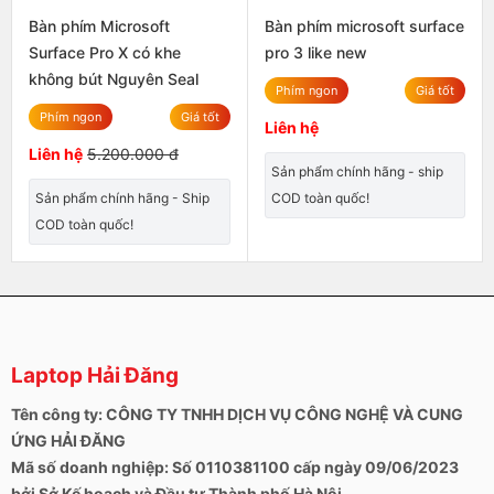
Bàn phím Microsoft
Bàn phím microsoft surface
Surface Pro X có khe
pro 3 like new
không bút Nguyên Seal
Phím ngon
Giá tốt
Phím ngon
Giá tốt
Liên hệ
Liên hệ
5.200.000 đ
Sản phẩm chính hãng - ship
Sản phẩm chính hãng - Ship
COD toàn quốc!
COD toàn quốc!
Laptop Hải Đăng
Tên công ty: CÔNG TY TNHH DỊCH VỤ CÔNG NGHỆ VÀ CUNG
ỨNG HẢI ĐĂNG
Mã số doanh nghiệp: Số 0110381100 cấp ngày 09/06/2023
bởi Sở Kế hoạch và Đầu tư Thành phố Hà Nội