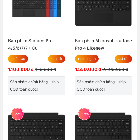
Bàn phím Surface Pro
Bàn phím Microsoft surface
4/5/6/7/7+ Cũ
Pro 4 Likenew
Phím Ok
Giá tốt
Phím ngon
Giá tốt
1.100.000 đ
170.000 đ
1.550.000 đ
2.500.000 đ
Sản phẩm chính hãng - ship
Sản phẩm chính hãng - ship
COD toàn quốc!
COD toàn quốc!
-22%
-38%