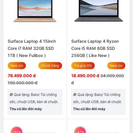
Surface Laptop 4 15inch
Surface Laptop 4 Ryzen
Core i7 RAM 32GB SSD
Core i5 RAM 8GB SSD
1TB ( New Fullbox )
256GB ( Like New )
New zin
Chính hãng
Trả góp 0%
New zin
78.499.000 đ
18.490.000 đ
34.000.000
190.000.000 đ
đ
🎁 Quà tặng: Balo/ Túi chống
🎁 Quà tặng: Balo/ Túi chống
sốc, chuột USB, bàn di chuột.
sốc, chuột USB, bàn di chuột.
Thu cũ lên đời máy
Thu cũ lên đời máy
-35%
-42%