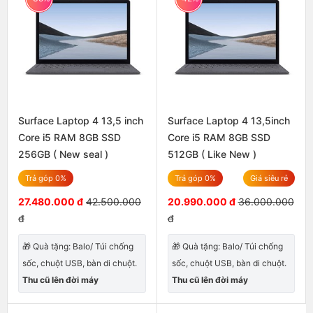
Surface Laptop 4 13,5 inch
Surface Laptop 4 13,5inch
Core i5 RAM 8GB SSD
Core i5 RAM 8GB SSD
256GB ( New seal )
512GB ( Like New )
Trả góp 0%
Trả góp 0%
Giá siêu rẻ
27.480.000 đ
42.500.000
20.990.000 đ
36.000.000
đ
đ
🎁 Quà tặng: Balo/ Túi chống
🎁 Quà tặng: Balo/ Túi chống
sốc, chuột USB, bàn di chuột.
sốc, chuột USB, bàn di chuột.
Thu cũ lên đời máy
Thu cũ lên đời máy