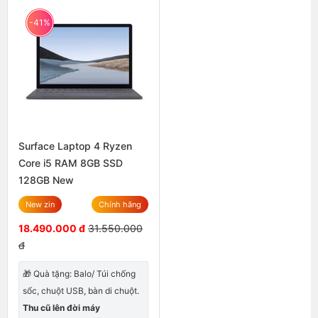
-41%
Surface Laptop 4 Ryzen
Core i5 RAM 8GB SSD
128GB New
New zin
Chính hãng
18.490.000 đ
31.550.000
đ
🎁 Quà tặng: Balo/ Túi chống
sốc, chuột USB, bàn di chuột.
Thu cũ lên đời máy