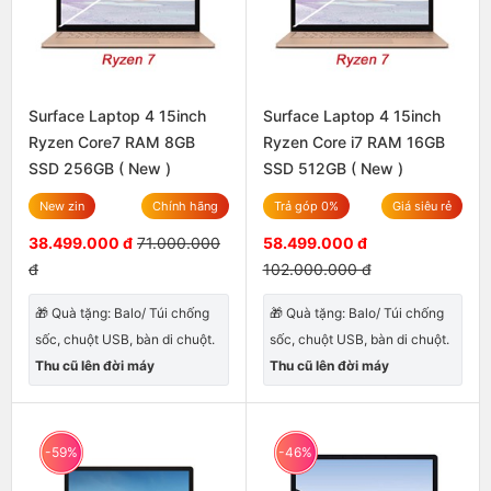
Surface Laptop 4 15inch
Surface Laptop 4 15inch
Ryzen Core7 RAM 8GB
Ryzen Core i7 RAM 16GB
SSD 256GB ( New )
SSD 512GB ( New )
New zin
Chính hãng
Trả góp 0%
Giá siêu rẻ
38.499.000 đ
71.000.000
58.499.000 đ
đ
102.000.000 đ
🎁 Quà tặng: Balo/ Túi chống
🎁 Quà tặng: Balo/ Túi chống
sốc, chuột USB, bàn di chuột.
sốc, chuột USB, bàn di chuột.
Thu cũ lên đời máy
Thu cũ lên đời máy
-59%
-46%