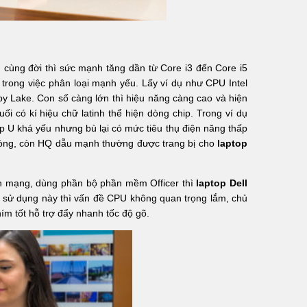
 cùng đời thì sức mạnh tăng dần từ Core i3 đến Core i5
 trong việc phân loại mạnh yếu. Lấy ví dụ như CPU Intel
aby Lake. Con số càng lớn thì hiệu năng càng cao và hiện
uối có kí hiệu chữ latinh thể hiện dòng chip. Trong ví dụ
p U khá yếu nhưng bù lại có mức tiêu thụ điện năng thấp
hòng, còn HQ dẫu mạnh thường được trang bị cho
laptop
lên mạng, dùng phần bộ phần mềm Officer thì
laptop Dell
u sử dụng này thì vấn đề CPU không quan trọng lắm, chủ
m tốt hỗ trợ đẩy nhanh tốc độ gõ.