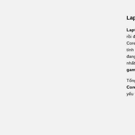
La
Lap
rồi 
Core
tính
đang
nhấ
gam
Tổng
Cor
yếu 