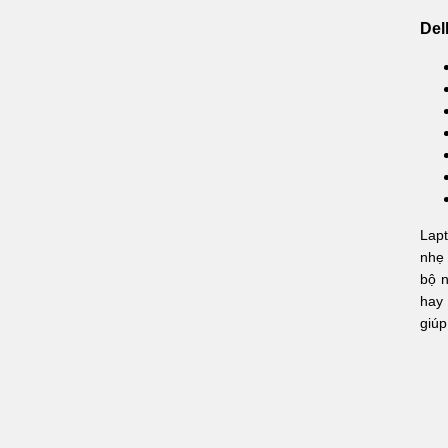
Del
Lapt
nhẹ 
bộ n
hay 
giúp