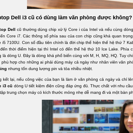
ptop Dell i3 cũ có dùng làm văn phòng được không?
top Dell
cũ thường dùng chip xử lý Core i của Intel và nếu cùng dòng
đến Core i7. Các thông số phía sau của con chip cũng khá quan trọng
 i5 7100U. Con số đầu tiên chính là đời chip thể hiện thế hệ thứ 7 K
 đến thời điểm hiện tại thì Intel có đến thế hệ thứ 10 Ice Lake. Phía c
 là dòng U. Đây là dòng khá phổ biến cùng với M, H, MQ, HQ. Tuy chi
t phù hợp cho những ai phải dùng máy cả ngày như nhân viên văn p
ing
nhưng tốn dung lượng pin và tỏa nhiều nhiệt.
 kết lại, nếu công việc của bạn là làm ở văn phòng cả ngày và chỉ 
e i3 cũ
dòng U tiết kiệm điện cũng đáp ứng đủ. Thực chất với nhu cầ
tập trung chọn máy có kích thước mỏng nhẹ dễ mang đi và một bàn phí