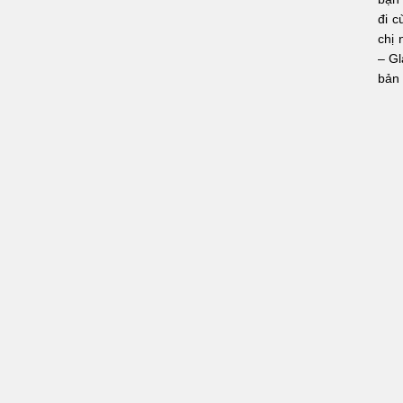
đi c
chị 
– Gl
bản 