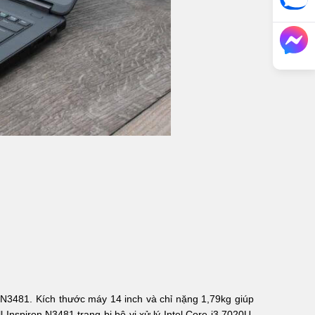
 N3481. Kích thước máy 14 inch và chỉ nặng 1,79kg giúp
 Inspiron N3481 trang bị bộ vi xử lý Intel Core i3 7020U,