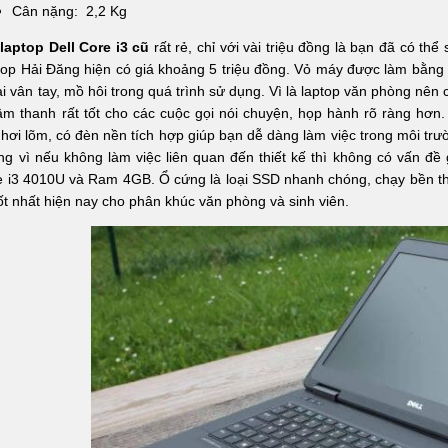
Cân nặng: 2,2 Kg
 laptop Dell Core i3 cũ
rất rẻ, chỉ với vài triệu đồng là bạn đã có t
op Hải Đăng hiện có giá khoảng 5 triệu đồng. Vỏ máy được làm bằng
ại vân tay, mồ hôi trong quá trình sử dụng. Vì là laptop văn phòng nên c
âm thanh rất tốt cho các cuộc gọi nói chuyện, họp hành rõ ràng hơn.
hơi lõm, có đèn nền tích hợp giúp bạn dễ dàng làm việc trong môi trư
g vì nếu không làm việc liên quan đến thiết kế thì không có vấn đề 
 i3 4010U và Ram 4GB. Ổ cứng là loại SSD nhanh chóng, chạy bền th
ốt nhất hiện nay cho phân khúc văn phòng và sinh viên.