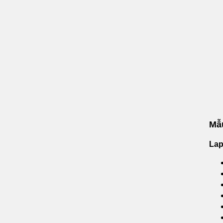
Mẫu
Lap