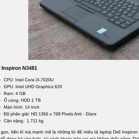
l Inspiron N3481
CPU: Intel Core i3-7020U
GPU: Intel UHD Graphics 620
Ram: 4 GB
Ổ cứng: HDD 1 TB
Màn hình: 14 Inch
Độ phân giải: HD 1366 x 768 Pixels Anti - Glare
Cân nặng: 1.711 kg
gọn, bền bỉ mà mạnh mẽ là những từ để miêu tả laptop Dell Inspiron
dễ dàng bỏ vào balo, túi xách khoác trên vai mà không thấy nặng. Dell