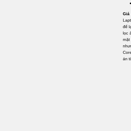
Giá
Lapt
để l
lọc 
mặt 
nhưn
Core
án t