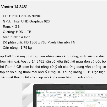
l Vostro 14 3481
CPU: Intel Core i3-7020U
GPU: Intel UHD Graphics 620
Ram: 4 GB
Ổ cứng: HDD 1 TB
Màn hình: 14 Inch
Độ phân giải: HD 1366 x 768 Pixels tấm nền TN
Cân nặng: 1.79 kg
op Dell i3 cũ này phù hợp với nhân viên văn phòng, sinh viên có điều
hơn kim loại. Vostro 14 3481 vẫn có kiểu thiết kế màu đen và góc bo 
hớ Ram 4 GB đem lại khả năng xử lý tốt các ứng dụng văn phòng cơ b
tập tin vô cùng thoải mái nhờ ổ cứng HDD dung lượng 1 TB. Đặc biệt, 
 bảo mật thiết bị tốt vừa giúp mở khóa màn hình nhanh chóng.