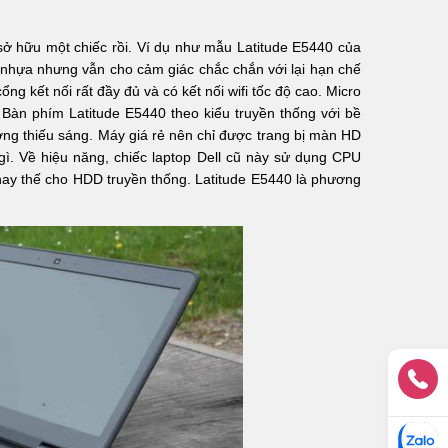
hể sở hữu một chiếc rồi. Ví dụ như mẫu Latitude E5440 của
 nhựa nhưng vẫn cho cảm giác chắc chắn với lại hạn chế
ổng kết nối rất đầy đủ và có kết nối wifi tốc độ cao. Micro
 Bàn phím Latitude E5440 theo kiểu truyền thống với bề
ờng thiếu sáng. Máy giá rẻ nên chỉ được trang bị màn HD
gì. Về hiệu năng, chiếc laptop Dell cũ này sử dụng CPU
ay thế cho HDD truyền thống. Latitude E5440 là phương