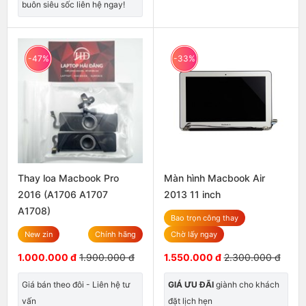
buôn siêu sốc liên hệ ngay!
-47%
-33%
Thay loa Macbook Pro
Màn hình Macbook Air
2016 (A1706 A1707
2013 11 inch
A1708)
Bao trọn công thay
New zin
Chính hãng
Chờ lấy ngay
1.000.000 đ
1.900.000 đ
1.550.000 đ
2.300.000 đ
Giá bán theo đôi - Liên hệ tư
GIÁ ƯU ĐÃI
giành cho khách
vấn
đặt lịch hẹn