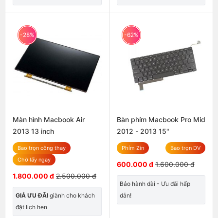
-28%
-62%
Màn hình Macbook Air
Bàn phím Macbook Pro Mid
2013 13 inch
2012 - 2013 15"
Bao trọn công thay
Phím Zin
Bao trọn DV
Chờ lấy ngay
600.000 đ
1.600.000 đ
1.800.000 đ
2.500.000 đ
Bảo hành dài - Ưu đãi hấp
GIÁ ƯU ĐÃI
giành cho khách
dẫn!
đặt lịch hẹn