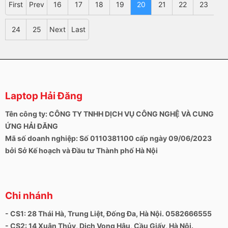
First
Prev
16
17
18
19
20
21
22
23
24
25
Next
Last
Laptop Hải Đăng
Tên công ty: CÔNG TY TNHH DỊCH VỤ CÔNG NGHỆ VÀ CUNG
ỨNG HẢI ĐĂNG
Mã số doanh nghiệp: Số 0110381100 cấp ngày 09/06/2023
bởi Sở Kế hoạch và Đầu tư Thành phố Hà Nội
Chi nhánh
- CS1: 28 Thái Hà, Trung Liệt, Đống Đa, Hà Nội. 0582666555
- CS2: 14 Xuân Thủy, Dịch Vọng Hậu, Cầu Giấy, Hà Nội.