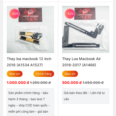
-20%
-52%
Thay loa macbook 12 inch
Thay Loa Macbook Air
2016 (A1534 A1527)
2016-2017 (A1466)
New zin
Chính hãng
New zin
1.000.000 đ
1.250.000 đ
500.000 đ
1.050.000 đ
Sản phẩm chính hãng - bảo
Giá bán theo đôi - Liên hệ tư
hành 3 tháng - bao test 7
vấn
ngày - ship COD toàn quốc -
miễn phí công làm - giá bán