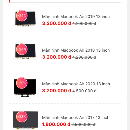
- Trường hợp không nhận bảo hành: màn hình không
còn nguyên vẹn, bị dính nước, không có hoặc rách
-24%
Màn hình Macbook Air 2019 13 inch
tem bảo hành.
3.200.000 đ
4.200.000 đ
-24%
Màn hình Macbook Air 2018 13 inch
3.200.000 đ
4.200.000 đ
-29%
Màn hình Macbook Air 2020 13 inch
3.200.000 đ
4.500.000 đ
-28%
Màn hình Macbook Air 2017 13 inch
1.800.000 đ
2.500.000 đ