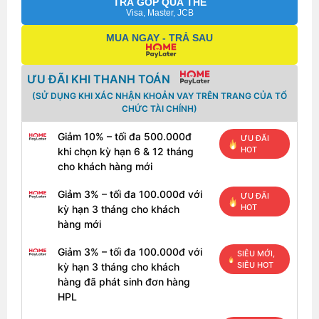
TRẢ GÓP QUA THẺ
Visa, Master, JCB
MUA NGAY - TRẢ SAU
ƯU ĐÃI KHI THANH TOÁN
(SỬ DỤNG KHI XÁC NHẬN KHOẢN VAY TRÊN TRANG CỦA TỔ
CHỨC TÀI CHÍNH)
Giảm 10% – tối đa 500.000đ
ƯU ĐÃI
HOT
khi chọn kỳ hạn 6 & 12 tháng
cho khách hàng mới
Giảm 3% – tối đa 100.000đ với
ƯU ĐÃI
HOT
kỳ hạn 3 tháng cho khách
hàng mới
Giảm 3% – tối đa 100.000đ với
SIÊU MỚI,
SIÊU HOT
kỳ hạn 3 tháng cho khách
hàng đã phát sinh đơn hàng
HPL