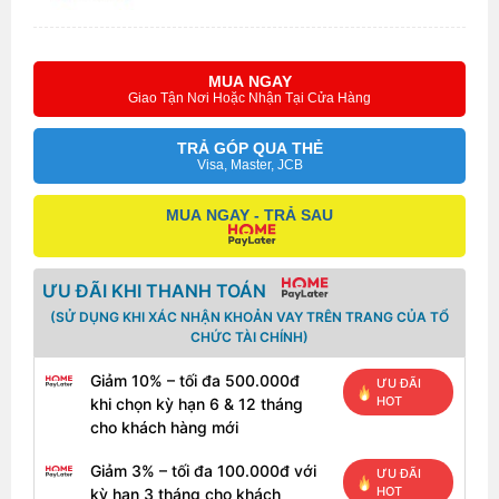
MUA NGAY
Giao Tận Nơi Hoặc Nhận Tại Cửa Hàng
TRẢ GÓP QUA THẺ
Visa, Master, JCB
MUA NGAY - TRẢ SAU
ƯU ĐÃI KHI THANH TOÁN
(SỬ DỤNG KHI XÁC NHẬN KHOẢN VAY TRÊN TRANG CỦA TỔ
CHỨC TÀI CHÍNH)
Giảm 10% – tối đa 500.000đ
ƯU ĐÃI
HOT
khi chọn kỳ hạn 6 & 12 tháng
cho khách hàng mới
Giảm 3% – tối đa 100.000đ với
ƯU ĐÃI
HOT
kỳ hạn 3 tháng cho khách