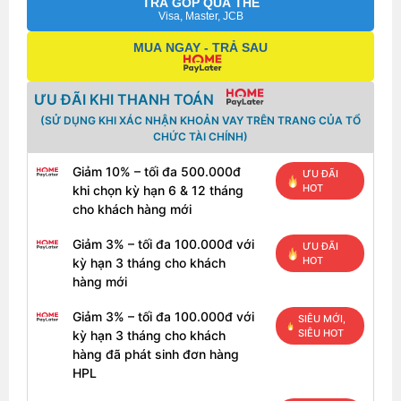
TRẢ GÓP QUA THẺ
Visa, Master, JCB
MUA NGAY - TRẢ SAU
ƯU ĐÃI KHI THANH TOÁN
(SỬ DỤNG KHI XÁC NHẬN KHOẢN VAY TRÊN TRANG CỦA TỔ
CHỨC TÀI CHÍNH)
Giảm 10% – tối đa 500.000đ
ƯU ĐÃI
HOT
khi chọn kỳ hạn 6 & 12 tháng
cho khách hàng mới
Giảm 3% – tối đa 100.000đ với
ƯU ĐÃI
HOT
kỳ hạn 3 tháng cho khách
hàng mới
Giảm 3% – tối đa 100.000đ với
SIÊU MỚI,
SIÊU HOT
kỳ hạn 3 tháng cho khách
hàng đã phát sinh đơn hàng
HPL