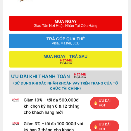
- Thời hạn bảo hành 3 tháng
- Đổi mới nếu phát sinh lỗi và không đúng mẫu mã
MUA NGAY
- Trường hợp không nhận bảo hành: màn không còn
Giao Tận Nơi Hoặc Nhận Tại Cửa Hàng
nguyên vẹn, bị dính nước, không có hoặc rách tem
bảo hành.
TRẢ GÓP QUA THẺ
Visa, Master, JCB
MUA NGAY - TRẢ SAU
ƯU ĐÃI KHI THANH TOÁN
(SỬ DỤNG KHI XÁC NHẬN KHOẢN VAY TRÊN TRANG CỦA TỔ
CHỨC TÀI CHÍNH)
Giảm 10% – tối đa 500.000đ
ƯU ĐÃI
HOT
khi chọn kỳ hạn 6 & 12 tháng
cho khách hàng mới
Giảm 3% – tối đa 100.000đ với
ƯU ĐÃI
HOT
kỳ hạn 3 tháng cho khách