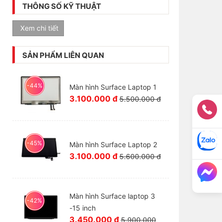
THÔNG SỐ KỸ THUẬT
Xem chi tiết
SẢN PHẨM LIÊN QUAN
-44%
Màn hình Surface Laptop 1
3.100.000 đ
5.500.000 đ
-45%
Màn hình Surface Laptop 2
3.100.000 đ
5.600.000 đ
Màn hình Surface laptop 3
-42%
-15 inch
3.450.000 đ
5.900.000