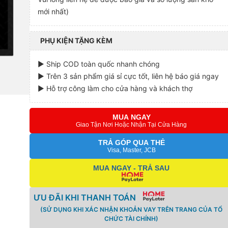
mới nhất)
PHỤ KIỆN TẶNG KÈM
► Ship COD toàn quốc nhanh chóng
► Trên 3 sản phẩm giá sỉ cực tốt, liên hệ báo giá ngay
► Hỗ trợ công làm cho cửa hàng và khách thợ
MUA NGAY
Giao Tận Nơi Hoặc Nhận Tại Cửa Hàng
TRẢ GÓP QUA THẺ
Visa, Master, JCB
MUA NGAY - TRẢ SAU
ƯU ĐÃI KHI THANH TOÁN
(SỬ DỤNG KHI XÁC NHẬN KHOẢN VAY TRÊN TRANG CỦA TỔ
CHỨC TÀI CHÍNH)