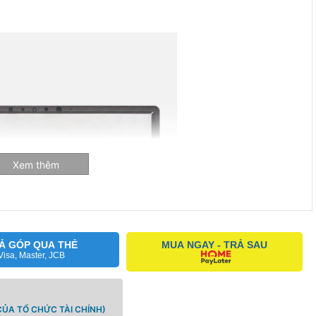
Xem thêm
Ả GÓP QUA THẺ
MUA NGAY - TRẢ SAU
Visa, Master, JCB
ỦA TỔ CHỨC TÀI CHÍNH)