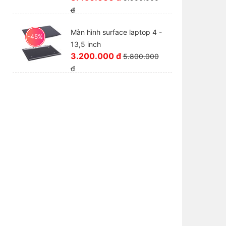
đ
Màn hình surface laptop 4 -
-45%
13,5 inch
3.200.000 đ
5.800.000
đ