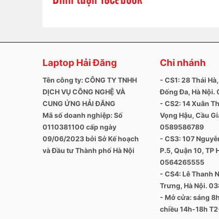
Laptop Hải Đăng
Chi nhánh
Tên công ty: CÔNG TY TNHH
- CS1: 28 Thái Hà,
DỊCH VỤ CÔNG NGHỆ VÀ
Đống Đa, Hà Nội
CUNG ỨNG HẢI ĐĂNG
- CS2: 14 Xuân Th
Mã số doanh nghiệp: Số
Vọng Hậu, Cầu Giấ
0110381100 cấp ngày
0589586789
09/06/2023 bởi Sở Kế hoạch
- CS3: 107 Nguyễn
và Đầu tư Thành phố Hà Nội
P.5, Quận 10, TP 
0564265555
- CS4: Lê Thanh N
Trưng, Hà Nội. 0
- Mở cửa: sáng 
chiều 14h-18h T2