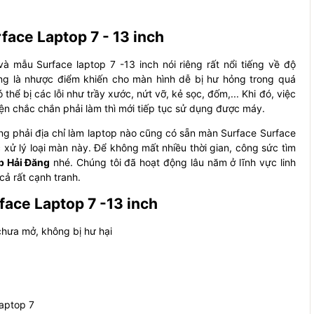
face Laptop 7 - 13 inch
à mẫu Surface laptop 7 -13 inch nói riêng rất nổi tiếng về độ
ng là nhược điểm khiến cho màn hình dễ bị hư hỏng trong quá
hể bị các lỗi như trầy xước, nứt vỡ, kẻ sọc, đốm,... Khi đó, việc
yện chắc chắn phải làm thì mới tiếp tục sử dụng được máy.
g phải địa chỉ làm laptop nào cũng có sẵn màn Surface Surface
ệc xử lý loại màn này. Để không mất nhiều thời gian, công sức tìm
p Hải Đăng
nhé. Chúng tôi đã hoạt động lâu năm ở lĩnh vực linh
ả rất cạnh tranh.
face Laptop 7 -13 inch
chưa mở, không bị hư hại
aptop 7