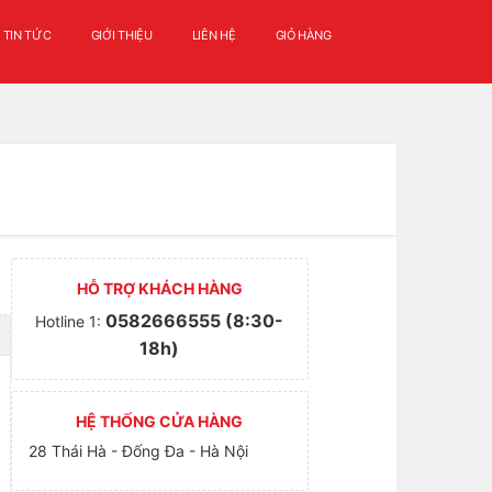
TIN TỨC
GIỚI THIỆU
LIÊN HỆ
GIỎ HÀNG
HỖ TRỢ KHÁCH HÀNG
0582666555 (8:30-
Hotline 1:
18h)
HỆ THỐNG CỬA HÀNG
28 Thái Hà - Đống Đa - Hà Nội