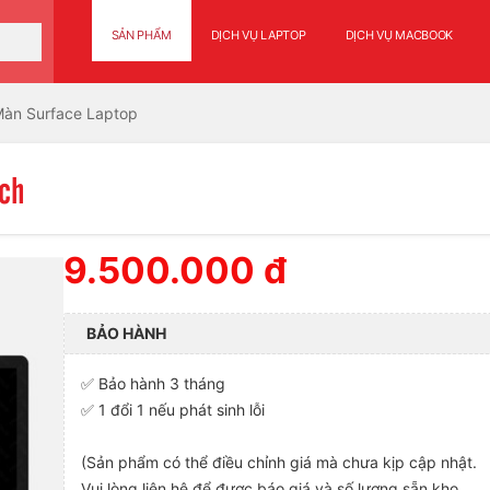
SẢN PHẨM
DỊCH VỤ LAPTOP
DỊCH VỤ MACBOOK
àn Surface Laptop
nch
9.500.000 đ
BẢO HÀNH
✅ Bảo hành 3 tháng
✅ 1 đổi 1 nếu phát sinh lỗi
(Sản phẩm có thể điều chỉnh giá mà chưa kịp cập nhật.
Vui lòng liên hệ để được báo giá và số lượng sẵn kho