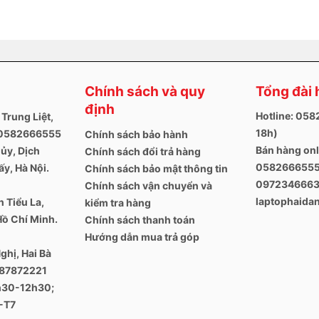
Chính sách và quy
Tổng đài 
định
Hotline: 05
 Trung Liệt,
18h)
. 0582666555
Chính sách bảo hành
Bán hàng onl
ủy, Dịch
Chính sách đổi trả hàng
0582666555
y, Hà Nội.
Chính sách bảo mật thông tin
097234666
Chính sách vận chuyển và
laptophaid
 Tiểu La,
kiểm tra hàng
Hồ Chí Minh.
Chính sách thanh toán
Hướng dẫn mua trả góp
ghị, Hai Bà
387872221
8h30-12h30;
-T7