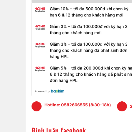
Giảm 10% – tối đa 500.000đ khi chọn kỳ
Quy trình làm việc:
hạn 6 & 12 tháng cho khách hàng mới
Giảm 3% – tối đa 100.000đ với kỳ hạn 3
- Bước 1:
Tiếp nhận thiết bị, kiểm tra tình trạng
tháng cho khách hàng mới
- Bước 2:
Báo giá màn hình Surface
Giảm 3% – tối đa 100.000đ với kỳ hạn 3
- Bước 3:
Khách đồng ý giá tiến hành lấy màn mớ
tháng cho khách hàng đã phát sinh đơn
hàng HPL
- Bước 4:
Kiểm tra lại sự tương thích và chất lượ
Giảm 5% – tối đa 200.000đ khi chọn kỳ h
- Bước 5:
Bàn giao lại máy. Khách thanh toán ti
6 & 12 tháng cho khách hàng đã phát sinh
Bảo hành màn hình Surface Lap
đơn hàng HPL
- Thời hạn bảo hành 3 tháng
Powered by
- Đổi mới nếu phát sinh lỗi và không đúng mẫu 
Hotline:
0582666555 (8:30-18h)
2
- Trường hợp không nhận bảo hành: màn không
hành.
Bình luận facebook