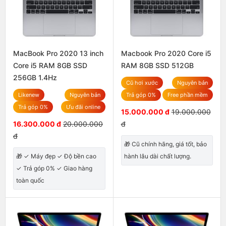
MacBook Pro 2020 13 inch
Macbook Pro 2020 Core i5
Core i5 RAM 8GB SSD
RAM 8GB SSD 512GB
256GB 1.4Hz
Cũ hơi xước
Nguyên bản
Likenew
Nguyên bản
Trả góp 0%
Free phần mềm
Trả góp 0%
Ưu đãi online
15.000.000 đ
19.000.000
16.300.000 đ
20.000.000
đ
đ
🎁 Cũ chính hãng, giá tốt, bảo
🎁 ✓ Máy đẹp ✓ Độ bền cao
hành lâu dài chất lượng.
✓ Trả góp 0% ✓ Giao hàng
toàn quốc